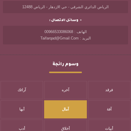
الرياض الدائري الشرقي - حي الازدهار - الرياض 12488
وسائل الاتصال :
الهاتف : 00966533086068
البريد : Taifarqad@gmail.com
وسوم رائجة
فرقد
آخره
آرائك
آفة
آمال
أبها
أبيات
أخلاق
أدب