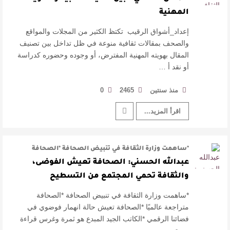
المهنية
إعداد_أشواق الرقيب تكتظ الكثير من المجلات والمواقع
والصحف بمقالات ثقافية منوعة في ظل تداخل بين تصنيف
المقال بهويته المهنية المفترض، أو وجوده وحضوره كدراسة
أو نقد أ …
منذ سنتين
2465
0
اقرأ المزيد...
*ساهمت وزارة الثقافة في تنبيض الصحافة *الصحافة
متراجعة عالميًا *الصحافة تعيش حال …
عبدالله الحسني: الصحافة تعيش الفوضى،
والثقافة تحمي المجتمع من التسطيح
*ساهمت وزارة الثقافة في تنبيض الصحافة *الصحافة
متراجعة عالميًا *الصحافة تعيش حالة انهمار فوضوي في
فضائنا الرقمي *الكاتب الجيد المبدع هو ثمرة وغرس قراءة