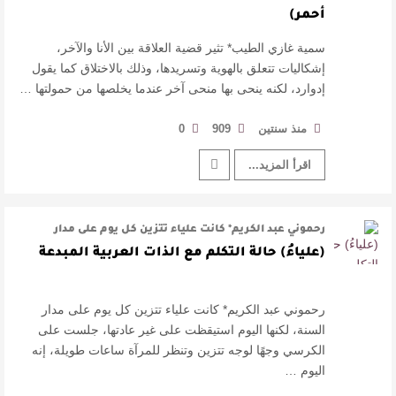
أحمر)
سمية غازي الطيب* تثير قضية العلاقة بين الأنا والآخر،
إشكاليات تتعلق بالهوية وتسريدها، وذلك بالاختلاق كما يقول
إدوارد، لكنه ينحى بها منحى آخر عندما يخلصها من حمولتها …
منذ سنتين
909
0
اقرأ المزيد...
رحموني عبد الكريم* كانت علياء تتزين كل يوم على مدار
السنة، لكنها اليوم استيقظت ع …
(علياءُ) حالة التكلم مع الذات العربية المبدعة
رحموني عبد الكريم* كانت علياء تتزين كل يوم على مدار
السنة، لكنها اليوم استيقظت على غير عادتها، جلست على
الكرسي وجهًا لوجه تتزين وتنظر للمرآة ساعات طويلة، إنه
اليوم …