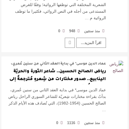
الشعرية المختلفة التي توظفها الروائية؛ وفقًا للغرض
المستدعى من أجله في النص الروائي، فكثيرا ما توظف
الروائية م …
منذ سنتين
948
0
اقرأ المزيد...
عماد الدين موسى* في بداية العقد الثاني من سنين عُمري،
بدأتُ بقراءة مختارات شِعري …
رياض الصالح الحسين.. شاعر الثورة والحريّة
الينابيع.. صدور مختارات من شِعرهِ مُترجمةً إلى
اللغة الكُرديّة
عماد الدين موسى* في بداية العقد الثاني من سنين عُمري،
بدأتُ بقراءة مختارات شِعريّة للشاعر السوري الراحل رياض
الصالح الحسين (1954-1982)، التي تُصادف هذه الأيام الذكر
…
منذ سنتين
1116
0