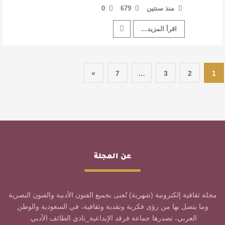
منذ سنتين
679
0
اقرأ المزيد...
»
7
…
3
2
1
عن المجلة
مجلة ثقافية إلكترونية (شهرية) تُعنى بجميع الفنون الأدبية والفنون البصرية
وما يتصل بها من رؤى فكرية ونقدية وثقافية، في السعودية والوطن
العربي، تصدرها جماعة فرقد الإبداعية_نادي الطائف الأدبي.