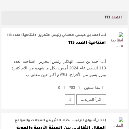
العدد 113
أ.د. أحمد بن عيسى الهلالي رئيس التحرير افتتاحية العدد 113
انقضى عام 2024 …
افتتاحية العدد 113
أ.د. أحمد بن عيسى الهلالي رئيس التحرير افتتاحية العدد
113 انقضى عام 2024 أمس، بكل ما شهده من آلام كثيرة
ونزر يسير من الأفراح، فالآلام أكثر حين تتعلق ب …
منذ سنتين
783
0
اقرأ المزيد...
إعداد_أشواق الرقيب تكتظ الكثير من المجلات والمواقع
والصحف بمقالات ثقافية منوعة …
المقال الثقافي.. بين الهيئة الأدبية والهوية