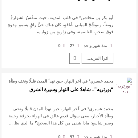
أبو بكر بن مخاشن* في قلب المدينة، حيث تتنفَّسُ الشوارعُ
رونقاً، وتتوشَّحُ المباني بأناقةٍ، كان هناك حيٌّ راقٍ يسمو بهدوءٍ
فوق صخبِ العاصمة، وفي زاويةٍ من زواياه، …
منذ شهر واحد
27
0
اقرأ المزيد...
محمد عسيري* في آخر النهار، حين تهدأ المدن قليلًا وتخف وطأة
الأخبار، يبقى سؤال قد …
“بورتريه”.. شاهدٌ على النهار وسيرة الشرق
محمد عسيري* في آخر النهار، حين تهدأ المدن قليلًا وتخف
وطأة الأخبار، يبقى سؤال قديم عالق في الهواء بحرقة وخيبة
وصبر شاسع: ماذا يتبقى من كل هذا الضجيج؟ ما الذي يظ …
منذ شهر واحد
93
0