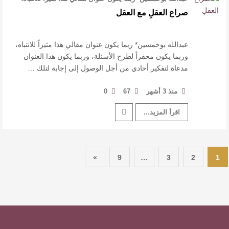
وربما يكون محفزاً لط …
صراع العقلِ مع العقل
عبدالله بوخمسين* ربما يكون عنوان مقالي هذا مثيراً للانتباه،
وربما يكون محفزاً لطرح الأسئلة، وربما يكون هذا العنوان
مدعاة لتفكير أحادي من أجل الوصول إلى إجابة لتلك …
منذ 3 أشهر
67
0
اقرأ المزيد...
»
9
…
3
2
1