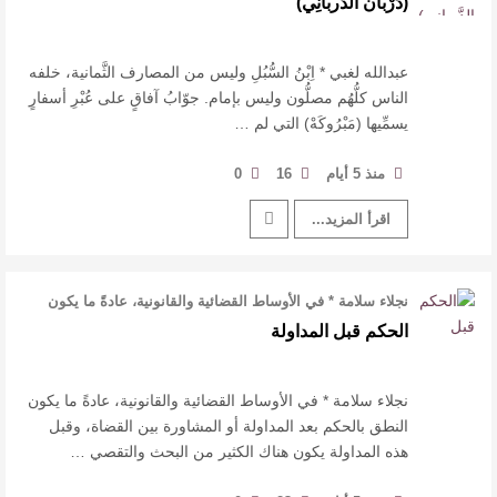
(دَرْبان الدَّربانِي)
للدكتورة زينب الخضيري
عتبات التأويل وقراءة التشكيل الصوفي والفلسفي
عبدالله لغبي * اِبْنُ السُّبُلِ وليس من المصارف الثَّمانية، خلفه
الناس كلُّهُم مصلُّون وليس بإمام. جوّابُ آفاقٍ على عُبْرِ أسفارٍ
يسمِّيها (مَبْرُوكَهْ) التي لم …
في “مملكة الله” للدكتور محمد بدوي
عنترة بن شداد… الشاعر الفارس
منذ 5 أيام
16
0
اقرأ المزيد...
نجلاء سلامة * في الأوساط القضائية والقانونية، عادةً ما يكون
النطق بالحكم بعد الم …
الحكم قبل المداولة
نجلاء سلامة * في الأوساط القضائية والقانونية، عادةً ما يكون
النطق بالحكم بعد المداولة أو المشاورة بين القضاة، وقبل
هذه المداولة يكون هناك الكثير من البحث والتقصي …