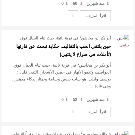
منذ شهرين
60
0
اقرأ المزيد...
أبو بكر بن مخاشن* في قرية نائية، حيث تنام الجبال فوق
العواصف وتغفو الأنهار في حض …
حين يلتقي الحب بالتقاليد.. حكاية تبحث عن قارئها
(تأملات في صراع لا ينتهي)
أبو بكر بن مخاشن* في قرية نائية، حيث تنام الجبال فوق
العواصف وتغفو الأنهار في حضن الأشجار، التقى قلبان:
يوسف وليلى. هو شاب يفيض وسامة ويمتاز بذكاء مدهش،
وهي غادة …
منذ شهرين
52
0
اقرأ المزيد...
عبدالله بوخمسين* ربما يكون عنوان مقالي هذا مثيراً للانتباه،