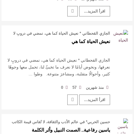
اقرأ المزيد...
الجازي القحطاني * نعيش الحياة كما هي، نمضي في دروبٍ لا
نعرفها، ونخوض أيامًا لا ن …
نعيش الحياة كما هي
الجازي القحطاني * نعيش الحياة كما هي، نمضي في دروبٍ لا
نعرفها، ونخوض أيامًا لا نعرف ما تخبئُ لنا، تحمل معها وجوهًا
كثير، وأحوالًا متقلبة، ومشاعرَ متنوعة. وطوا …
منذ شهرين
57
0
اقرأ المزيد...
حسين الحربي* في عالم الأدب والثقافة، لا تُقاس قيمة الكاتب
بكم الضجيج الذي يحدثه، …
ياسين رفاعية.. الصمت النبيل وأثر الكلمة