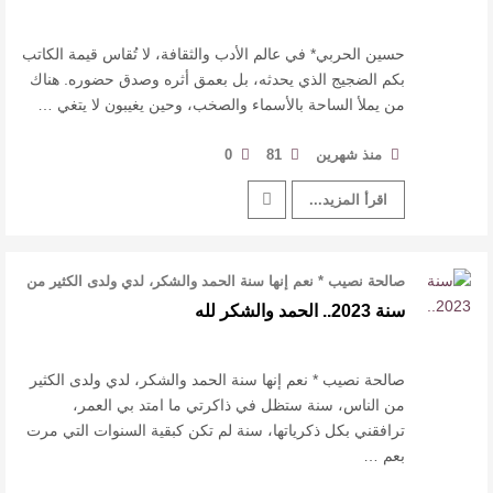
حسين الحربي* في عالم الأدب والثقافة، لا تُقاس قيمة الكاتب
بكم الضجيج الذي يحدثه، بل بعمق أثره وصدق حضوره. هناك
من يملأ الساحة بالأسماء والصخب، وحين يغيبون لا يتغي …
منذ شهرين
81
0
اقرأ المزيد...
صالحة نصيب * نعم إنها سنة الحمد والشكر، لدي ولدى الكثير من
الناس، سنة ستظل في ذا …
سنة 2023.. الحمد والشكر لله
صالحة نصيب * نعم إنها سنة الحمد والشكر، لدي ولدى الكثير
من الناس، سنة ستظل في ذاكرتي ما امتد بي العمر،
ترافقني بكل ذكرياتها، سنة لم تكن كبقية السنوات التي مرت
بعم …