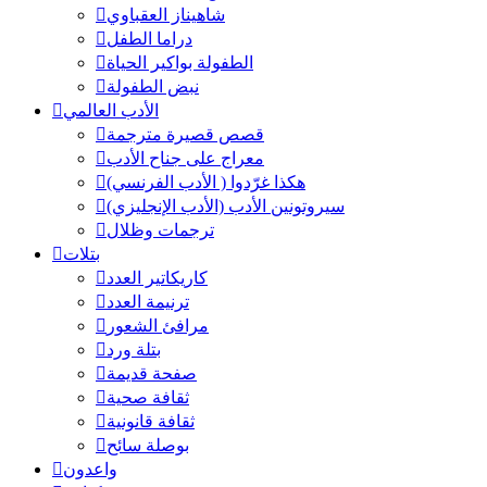
شاهيناز العقباوي
دراما الطفل
الطفولة بواكير الحياة
نبض الطفولة
الأدب العالمي
قصص قصيرة مترجمة
معراج على جناح الأدب
هكذا غرّدوا ( الأدب الفرنسي)
سيروتونين الأدب (الأدب الإنجليزي)
ترجمات وظلال
بتلات
كاريكاتير العدد
ترنيمة العدد
مرافئ الشعور
بتلة ورد
صفحة قديمة
ثقافة صحية
ثقافة قانونية
بوصلة سائح
واعدون