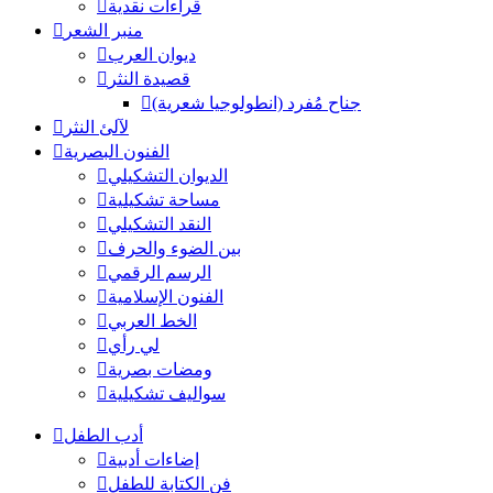
قراءات نقدية
منبر الشعر
ديوان العرب
قصيدة النثر
جناح مُفرد (انطولوجيا شعرية)
لآلئ النثر
الفنون البصرية
الديوان التشكيلي
مساحة تشكيلية
النقد التشكيلي
بين الضوء والحرف
الرسم الرقمي
الفنون الإسلامية
الخط العربي
لي رأي
ومضات بصرية
سواليف تشكيلية
أدب الطفل
إضاءات أدبية
فن الكتابة للطفل