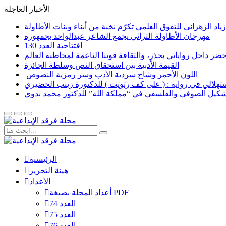
الأخبار العاجلة
اد الزهراني للتفوق العلمي تكرّم نخبة من أبناء وبنات الأطاولة
مهرجان الأطاولة التراثي يجمع الشاعر عبدالواحد بجمهوره
افتتاحية العدد 130
القيمة الأدبية بين استحقاق النص وسلطة الجائزة
​ اللون الأحمر وشاح سردية الأدب وسر رمزية النصوص
لاستهلالي في رواية : ( على كف رتويت ) للدكتورة زينب الخضيري
تشكيل الصوفي والفلسفي في “مملكة الله” للدكتور محمد بدوي
الرئيسية
هيئة التحرير
الأعداد
أعداد المجلة بصيغة PDF
العدد 74
العدد 75
العدد 76