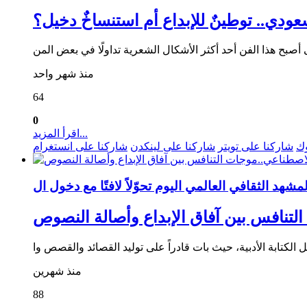
سعودي.. توطينٌ للإبداع أم استنساخٌ دخيل؟
منذ شهر واحد
64
0
اقرأ المزيد...
وك
شاركنا على تويتر
شاركنا على لينكدن
شاركنا على انستغرام
لتنافس بين آفاق الإبداع وأصالة النصوص
منذ شهرين
88