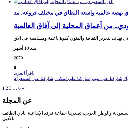
ي.. من أعماق المحلية إلى آفاق العالمية
منذ 10 أشهر
2079
0
اقرأ المزيد...
وك
شاركنا على تويتر
شاركنا على لينكدن
شاركنا على انستغرام
1
2
3
…
6
»
عن المجلة
 السعودية والوطن العربي، تصدرها جماعة فرقد الإبداعية_نادي الطائف
الأدبي.