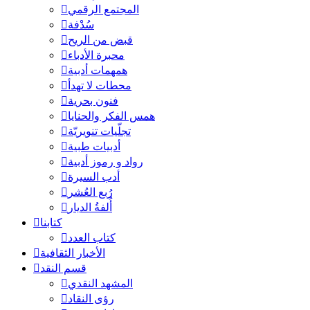
المجتمع الرقمي
سُدْفة
قبض من الريح
محبرة الأدباء
همهمات أدبية
محطات لا تهدأ
فنون بحرية
همس الفكر والحنايا
تجلّيات تنويريّة
أدبيات طبية
رواد و رموز أدبية
أدب السيرة
رُبع العُشر
أُلفةُ الديار
كتابنا
كتاب العدد
الأخبار الثقافية
قسم النقد
المشهد النقدي
رؤى النقاد