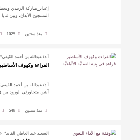
إعداد_مباركة الزبيدي وسط
المسجوع الأبداع، وبين ثناي
منذ سنتين
1025
أ.د/ عبدالله بن أحمد الفَيفي*
القراءة وكهوف الأساطير.. قر
أ.د/ عبدالله بن أحمد الفَيفي
آيتين متجاورتَي الورود من (سُورة النساء: 
منذ سنتين
548
السعيد عبد العاطي الفايد* ع