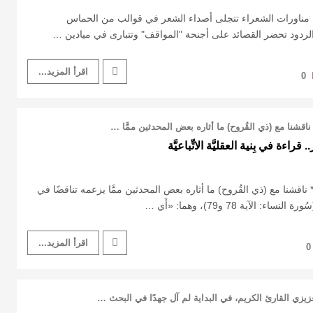
 مناورات الشعراء تتجلى أصداء الشعر في قوالب من الحماس
ا الردود تحضر القصائد على أجنحة "المواقف" وتتبارى في ميادين …
اقرأ المزيد...
0
 ناقشنا مع (ذي القُروح) ما أثاره بعض المحدثين ممَّا …
اءة في بِنية العقليَّة الاتِّباعيَّة
* ناقشنا مع (ذي القُروح) ما أثاره بعض المحدثين ممَّا يزعمه تناقضًا في
الآية 78 و79)، وهما: «أَي …
اقرأ المزيد...
0
زيزي القارئ الكريم، في البداية لم آل جهدًا في البحث …