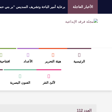
الأخبار العاجلة
برعاية أمير الباحة وتشريف السديس “بر بني حسن”
جائزة المهندس زياد الزهراني للتفوق العلمي تكرّم
الروائي جابر محمد مدخلي: أحضر داخل رواياتي بحذ
​ اللون الأحمر وشاح سردية الأدب وسر رمزية ال
الرئيسية
هيئة التحرير
الأعداد
افتتاحية
لآلئ النثر
الفنون البصرية
العدد 112