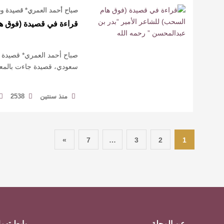
صباح أحمد العمري* قصيدة وطني
قراءة في قصيدة (فوق ها
صباح أحمد العمري* قصيدة وط
سعودي، قصيدة جاءت بالمعاني
منذ سنتين
2538
»
7
…
3
2
1
عن المجلة
روابط تهم