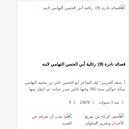
قصائد نادرة (9): رثائية أبي الحسن التهامي لابنه
أ. سعد الغريبي* وُلد الشاعر أبو الحسن علي بن محمد التهامي
بمكة حوالي سنة 360 وفيها عاش صدر حياته، ثم انتقل منها
حيث زار أقطارا إسلامية كثيرة يتكسب بمديح الأمراء، …
منذ 3 سنوات
13676
0