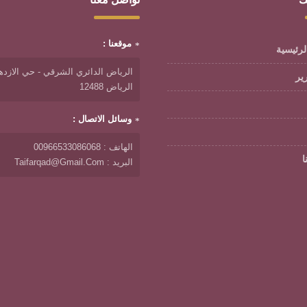
موقعنا :
لرئيسية
الرياض الدائري الشرقي - حي الازدها
رير
الرياض 12488
وسائل الاتصال :
الهاتف : 00966533086068
ا
البريد : Taifarqad@gmail.com