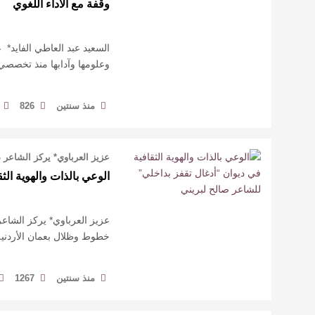
وقفة مع الأداء اللغوي
السعيد عبد العاطي الفايد* 
وعلومها وآدابها منذ تخصصي؛
منذ سنتين
826
عزيز العرباوي* يركز الشاعر 
الوعي بالذات والهوية ال
عزيز العرباوي* يركز الشاعر
خطوط وظلال بعمان الأردنية عام 2023، على هويته الثقافية المنف
منذ سنتين
1267