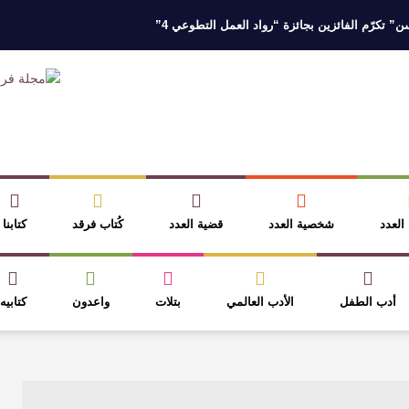
 تكرّم الفائزين بجائزة “رواد العمل التطوعي 4”
 نخبة من أبناء وبنات الأطاولة
مهرجان الأطاولة التراثي يجمع الشاعر عبدالوا
ر، والثقافة قوتنا الناعمة لمخاطبة العالم.
القيمة الأدبية بين استحقاق النص 
نصوص
آليات البناء الاستهلالي في رواية : ( على كف رتويت ) للدكتورة زينب الخ
 العدد
شخصية العدد
قضية العدد
كُتاب فرقد
كتابنا
أدب الطفل
الأدب العالمي
بتلات
واعدون
كتابيه