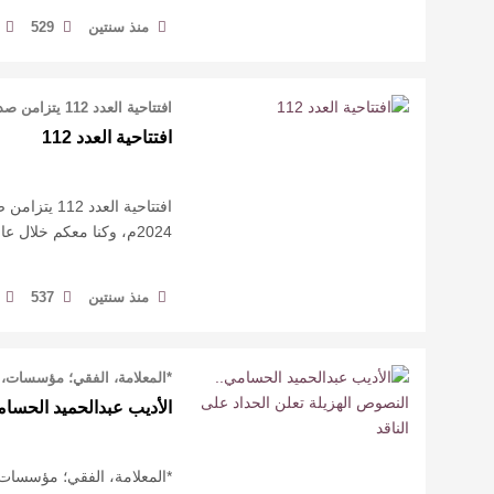
منذ سنتين
529
افتتاحية العدد 112 يتزامن صدور عددنا الثاني عشر بعد المئة مع الشهر الأخير من ال …
افتتاحية العدد 112
افتتاحية ال
2024م، وكنا معكم خلال عام كامل نطل عليكم شهريًا، ونحن في كامل بهجتنا و …
منذ سنتين
537
*المعلامة، الفقي؛ مؤسسات، و
الأديب عبدالحميد الحسامي
*المعلامة، الفقي؛ مؤسسات، 