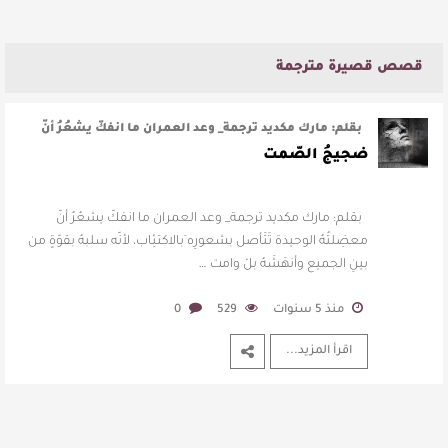
قصص قصيرة مترجمة
بقلم: مارك مكديد ترجمة_ وعد العمران ما انفكّ يشعُرُ أنّ
معضِلتُهُ الوحيدة …
ضجيجُ الصّمت
بقلم: مارك مكديد ترجمة_ وعد العمران ما انفكّ يشعُرُ أنّ
معضِلتُهُ الوحيدة تَتَأصل بشعورِه ِبالاكتئِاب، لأنّه سلبهُ بقوّةٍ من
بينِ الجميع وأنهَشَهُ بلْ وامت …
منذ 5 سنوات
529
0
اقرأ المزيد...