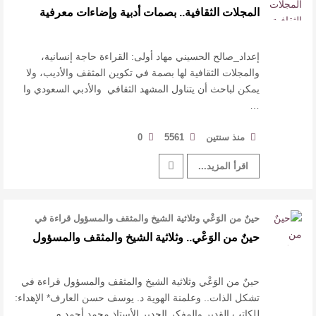
والمجلات الثقافية لها بصمة ف …
المجلات الثقافية.. بصمات أدبية وإضاءات معرفية
إعداد_صالح الحسيني مهاد أولى: القراءة حاجة إنسانية،
والمجلات الثقافية لها بصمة في تكوين المثقف والأديب، ولا
يمكن لباحث أن يتناول المشهد الثقافي والأدبي السعودي وا
…
منذ سنتين
5561
0
اقرأ المزيد...
حينٌ من الوَعْي وثلاثية الشيخ والمثقف والمسؤول قراءة في
تشكل الذات.. وعلمنة الهو …
حينٌ من الوَعْي.. وثلاثية الشيخ والمثقف والمسؤول
حينٌ من الوَعْي وثلاثية الشيخ والمثقف والمسؤول قراءة في
تشكل الذات.. وعلمنة الهوية د. يوسف حسن العارف* الإهداء:
للكاتب القدير والمفكر الجدير الأستاذ محمد أحمد م …