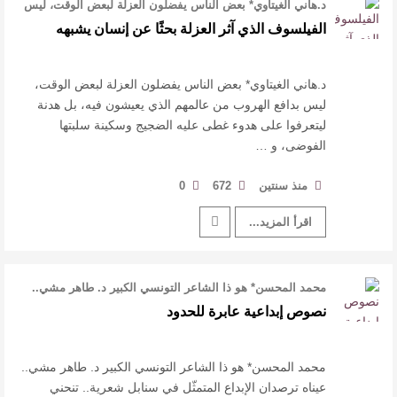
د.هاني الغيتاوي* بعض الناس يفضلون العزلة لبعض الوقت، ليس
بدافع الهروب من عالمهم …
الفيلسوف الذي آثر العزلة بحثًا عن إنسان يشبهه
د.هاني الغيتاوي* بعض الناس يفضلون العزلة لبعض الوقت،
ليس بدافع الهروب من عالمهم الذي يعيشون فيه، بل هدنة
ليتعرفوا على هدوء غطى عليه الضجيج وسكينة سلبتها
الفوضى، و …
منذ سنتين
672
0
اقرأ المزيد...
محمد المحسن* هو ذا الشاعر التونسي الكبير د. طاهر مشي..
عيناه ترصدان الإبداع المت …
نصوص إبداعية عابرة للحدود
محمد المحسن* هو ذا الشاعر التونسي الكبير د. طاهر مشي..
عيناه ترصدان الإبداع المتمثّل في سنابل شعرية.. تنحني