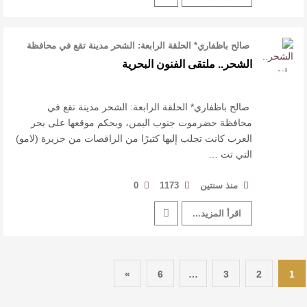
صالح باظفاري* الحلقة الرابعة: الشحر مدينة تقع في محافظة
حضرموت جنوب اليمن، وبحك …
الشحر.. ملتقى الفنون البحرية
صالح باظفاري* الحلقة الرابعة: الشحر مدينة تقع في
محافظة حضرموت جنوب اليمن، وبحكم موقعها على بحر
العرب كانت تجلب إليها كثيرًا من الراقصات من جزيرة (لامو)
التي تت …
منذ سنتين
1173
0
اقرأ المزيد...
»
6
…
3
2
1