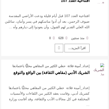
افتتاحية العدد 107
القيمة الأدبية بين استحقاق النص وسلطة الجائزة
​ اللون الأحمر وشاح سردية الأدب وسر رمزية
افتتاحية العدد 107 قبل أيام قليلة ودعت الأراضي المقدسة
ضيوف الرحمن، بعد أن أدوا مناسكهم في يسر وأمان، سائلين
الله العلي القدير لهم القبول، وأن يعودوا إلى ديارهم وأه …
النصوص
آليات البناء الاستهلالي في رواية : ( على كف رتويت )
منذ سنتين
628
0
اقرأ المزيد...
للدكتورة زينب الخضيري
إعداد_أمينة فلاتة حظي الكثير من المقاهي محليًّا باعتمادها
كشريك أدبي، وقامت بعق …
الشريك الأدبي (مقاهي الثقافة) بين الواقع والتوقع
إعداد_أمينة فلاتة حظي الكثير من المقاهي محليًّا باعتمادها
كشريك أدبي، وقامت بعقد الكثير من اللقاءات والأمسيات
المختلفة في كل مجالات الأدب والثقافة، وقد أقامت وزارة
…