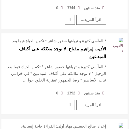
منذ سنتين
3344
0
اقرأ المزيد...
* المآسي كثيرة و ترياقها حضور شاعر * تكمن الحياة فيما بعد
الرحيل * لا توجد ملائك …
الأديب إبراهيم مفتاح: لا توجد ملائكة على أكتاف
المبدعين
* المآسي كثيرة و ترياقها حضور شاعر * تكمن الحياة فيما بعد
الرحيل * لا توجد ملائكة على أكتاف المبدعين * في خزانتي
ثياب الأساطير * رضا الجمهور عبقرية الخلود حوا …
منذ سنتين
1392
0
اقرأ المزيد...
إعداد_صالح الحسيني مهاد أولى: القراءة حاجة إنسانية،