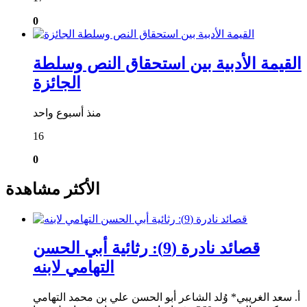
0
القيمة الأدبية بين استحقاق النص وسلطة
الجائزة
منذ أسبوع واحد
16
0
الأكثر مشاهدة
قصائد نادرة (9): رثائية أبي الحسن
التهامي لابنه
أ. سعد الغريبي* وُلد الشاعر أبو الحسن علي بن محمد التهامي