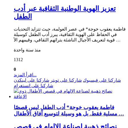
تعزيز الهوية الوطنية الثقافية عبر أدب
الطفل
فاطمة يعقوب خوجة* في عصر العولمة، حيث تتزايد التحديات
في الحفاظ على الهوية الثقافية، يبرز أدب الطفل كوسيلة
قوية لتعريف الأجيال الناشئة بتراثهم الثقافي، وقيمهم الأ …
منذ سنة واحدة
1312
0
اقرأ المزيد...
شاركنا على فيسبوك
شاركنا على تويتر
شاركنا على لينكدن
شاركنا على انستغرام
فاطمة يعقوب خوجة* أدب الطفل ليس قصصًا
مسلية فقط. بل هو وسيلة لتوسيع آفاق الأطفال …
نصائح ذهبية لصناعة الإلهام في قصص