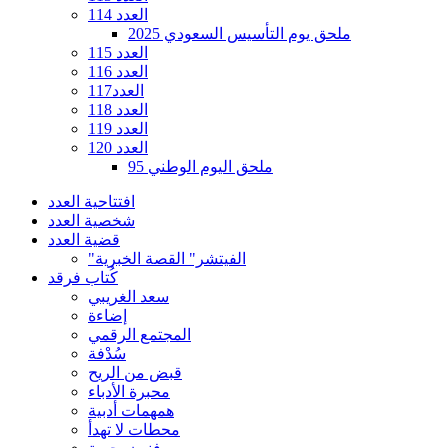
العدد 114
ملحق يوم التأسيس السعودي 2025
العدد 115
العدد 116
العدد117
العدد 118
العدد 119
العدد 120
ملحق اليوم الوطني 95
افتتاحية العدد
شخصية العدد
قضية العدد
"الفيتشر" القصة الخبرية
كُتاب فرقد
سعد الغريبي
إضاءة
المجتمع الرقمي
سُدْفة
قبض من الريح
محبرة الأدباء
همهمات أدبية
محطات لا تهدأ