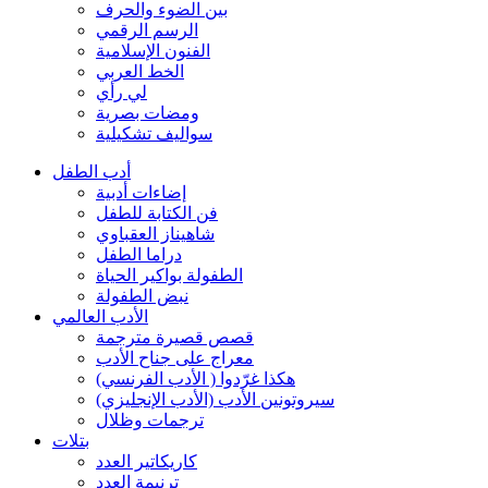
بين الضوء والحرف
الرسم الرقمي
الفنون الإسلامية
الخط العربي
لي رأي
ومضات بصرية
سواليف تشكيلية
أدب الطفل
إضاءات أدبية
فن الكتابة للطفل
شاهيناز العقباوي
دراما الطفل
الطفولة بواكير الحياة
نبض الطفولة
الأدب العالمي
قصص قصيرة مترجمة
معراج على جناح الأدب
هكذا غرّدوا ( الأدب الفرنسي)
سيروتونين الأدب (الأدب الإنجليزي)
ترجمات وظلال
بتلات
كاريكاتير العدد
ترنيمة العدد