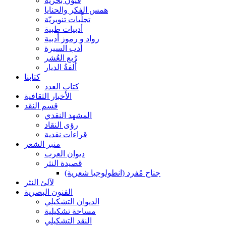
فنون بحرية
همس الفكر والحنايا
تجلّيات تنويريّة
أدبيات طبية
رواد و رموز أدبية
أدب السيرة
رُبع العُشر
أُلفةُ الديار
كتابنا
كتاب العدد
الأخبار الثقافية
قسم النقد
المشهد النقدي
رؤى النقاد
قراءات نقدية
منبر الشعر
ديوان العرب
قصيدة النثر
جناح مُفرد (انطولوجيا شعرية)
لآلئ النثر
الفنون البصرية
الديوان التشكيلي
مساحة تشكيلية
النقد التشكيلي