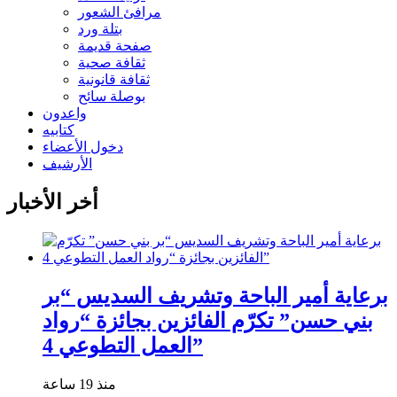
مرافئ الشعور
بتلة ورد
صفحة قديمة
ثقافة صحية
ثقافة قانونية
بوصلة سائح
واعدون
كتابيه
دخول الأعضاء
الأرشيف
أخر الأخبار
برعاية أمير الباحة وتشريف السديس “بر
بني حسن” تكرّم الفائزين بجائزة “رواد
العمل التطوعي 4”
منذ 19 ساعة