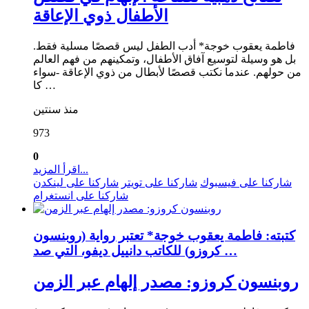
الأطفال ذوي الإعاقة
فاطمة يعقوب خوجة* أدب الطفل ليس قصصًا مسلية فقط.
بل هو وسيلة لتوسيع آفاق الأطفال، وتمكينهم من فهم العالم
من حولهم. عندما نكتب قصصًا لأبطال من ذوي الإعاقة -سواء
كا …
منذ سنتين
973
0
اقرأ المزيد...
شاركنا على فيسبوك
شاركنا على تويتر
شاركنا على لينكدن
شاركنا على انستغرام
كتبته: فاطمة يعقوب خوجة* تعتبر رواية (روبنسون
كروزو) للكاتب دانييل ديفو، التي صد …
روبنسون كروزو: مصدر إلهام عبر الزمن