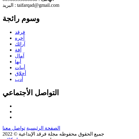
البريد : taifarqad@gmail.com
وسوم رائجة
فرقد
آخره
آرائك
آفة
آمال
أبها
أبيات
أخلاق
أدب
التواصل الأجتماعي
الصفحة الرئيسية
تواصل معنا
جميع الحقوق محفوظه
مجلة فرقد الإبداعية
© 2022