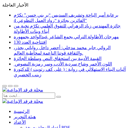
الأخبار العاجلة
برعاية أمير الباحة وتشريف السديس “بر بني حسن” تكرّم
الفائزين بجائزة “رواد العمل التطوعي 4”
جائزة المهندس زياد الزهراني للتفوق العلمي تكرّم نخبة من
أبناء وبنات الأطاولة
مهرجان الأطاولة التراثي يجمع الشاعر عبدالواحد بجمهوره
افتتاحية العدد 130
الروائي جابر محمد مدخلي: أحضر داخل رواياتي بحذر،
والثقافة قوتنا الناعمة لمخاطبة العالم.
القيمة الأدبية بين استحقاق النص وسلطة الجائزة
​ اللون الأحمر وشاح سردية الأدب وسر رمزية النصوص
آليات البناء الاستهلالي في رواية : ( على كف رتويت ) للدكتورة
زينب الخضيري
الرئيسية
هيئة التحرير
الأعداد
أعداد المجلة بصيغة PDF