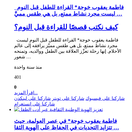
فاطمة يعقوب خوجة* القراءة للطفل قبل النوم
ليست مجرد نشاط ممتع، بل هي طقس مميَّ …
كيف نكتب قصصًا للقراءة قبل النوم؟
فاطمة يعقوب خوجة* القراءة للطفل قبل النوم ليست
مجرد نشاط ممتع، بل هي طقس مميَّز يرافقه إلى عالم
الأحلام. إنها رحلة تعزِّز العلاقة بين الطفل ووالديه، وتمنحه
شعور …
منذ سنة واحدة
401
0
اقرأ المزيد...
شاركنا على فيسبوك
شاركنا على تويتر
شاركنا على لينكدن
شاركنا على انستغرام
فاطمة يعقوب خوجة* في عصر العولمة، حيث
تتزايد التحديات في الحفاظ على الهوية الثقا …