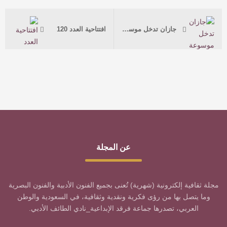
جازان تدخل موسوعة “غينيس” بـ 4980 متدربًا في برنامج الإسعافات الأولية
افتتاحية العدد 120
عن المجلة
مجلة ثقافية إلكترونية (شهرية) تُعنى بجميع الفنون الأدبية والفنون البصرية
وما يتصل بها من رؤى فكرية ونقدية وثقافية، في السعودية والوطن
العربي، تصدرها جماعة فرقد الإبداعية_نادي الطائف الأدبي.