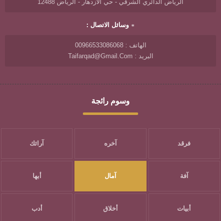
الرياض الدائري الشرقي - حي الازدهار - الرياض 12488
وسائل الاتصال :
الهاتف : 00966533086068
البريد : Taifarqad@gmail.com
وسوم رائجة
فرقد
آخره
آرائك
آفة
آمال
أبها
أبيات
أخلاق
أدب