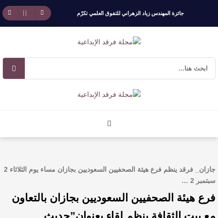
جائزة المهندس زياد الزهراني للتفوق العلمي تكرّم
نخبة من أبناء وبنات الأطاولة
مهرجان الأطاولة التراثي يجمع الشاعر عبدالواحد
بجمهوره
افتتاحية العدد 130
الروائي جابر محمد مدخلي: أحضر داخل رواياتي
بحذر، والثقافة قوتنا الناعمة لمخاطبة العالم.
جازان_ فرقد ينظم فرع هيئة الصحفيين السعوديين بجازان مساء يوم الثلاثاء 2
القيمة الأدبية بين استحقاق النص وسلطة الجائزة
سبتمبر 2 …
فرع هيئة الصحفيين السعوديين بجازان بالتعاون
​ اللون الأحمر وشاح سردية الأدب وسر رمزية
مع بيت الثقافة ينظم لقاء بعنوان”حديث