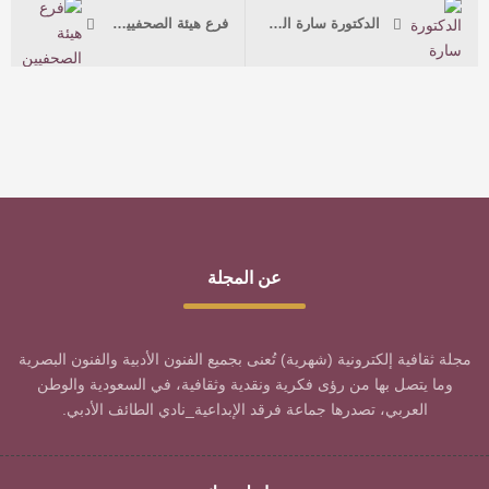
الدكتورة سارة الزهراني تفتتح معرض “بصمة” الفوتوغرافي بجمعية الثقافة والفنون بجدة
فرع هيئة الصحفيين السعوديين بجازان بالتعاون مع بيت الثقافة ينظم لقاء بعنوان”حديث الإعلاميين”
عن المجلة
مجلة ثقافية إلكترونية (شهرية) تُعنى بجميع الفنون الأدبية والفنون البصرية
وما يتصل بها من رؤى فكرية ونقدية وثقافية، في السعودية والوطن
العربي، تصدرها جماعة فرقد الإبداعية_نادي الطائف الأدبي.