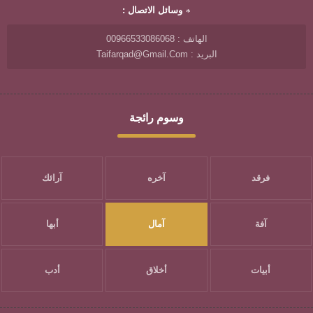
وسائل الاتصال :
الهاتف : 00966533086068
البريد : Taifarqad@gmail.com
وسوم رائجة
فرقد
آخره
آرائك
آفة
آمال
أبها
أبيات
أخلاق
أدب