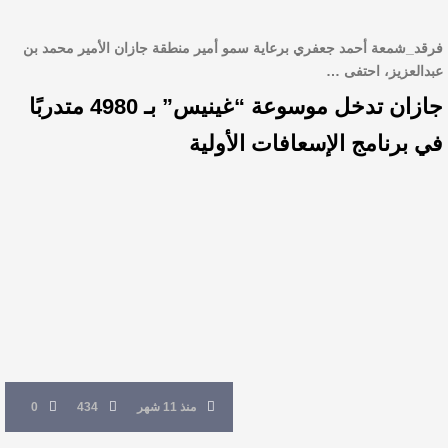
فرقد_شمعة أحمد جعفري برعاية سمو أمير منطقة جازان الأمير محمد بن
عبدالعزيز، احتفى …
جازان تدخل موسوعة “غينيس” بـ 4980 متدربًا
في برنامج الإسعافات الأولية
منذ 11 شهر
434
0