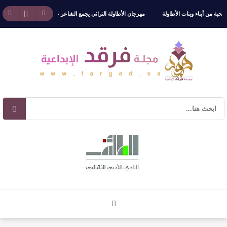
بة من أبناء وبنات الأطاولة
مهرجان الأطاولة التراثي يجمع الشاعر عبدالواحد بجمهوره
افت
 ) للدكتورة زينب الخضيري
عتبات التأويل وقراءة التشكيل الصوفي والفلسفي في “مملكة الله” 