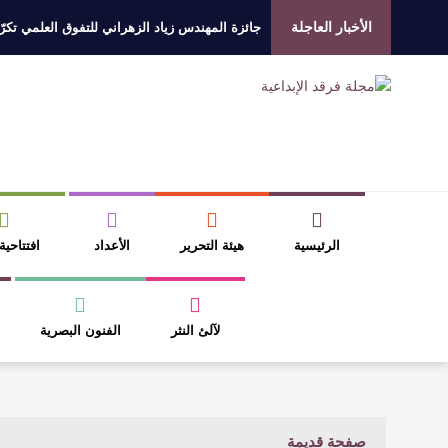
الأخبار العاجلة
جائزة المهندس زياد الزهراني للتفوق العلمي تكرّم
الروائي جابر محمد مدخلي: أحضر داخل رواياتي بحذ
​ اللون الأحمر وشاح سردية الأدب وسر رمزية ال
عتبات التأويل وقراءة التشكيل الصوفي والفلسفي
الرئيسية
هيئة التحرير
الأعداد
افتتاحية
لآلئ النثر
الفنون البصرية
صفحة قديمة