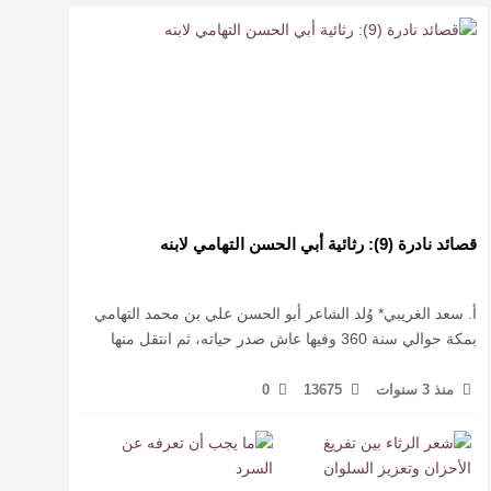
قصائد نادرة (9): رثائية أبي الحسن التهامي لابنه
أ. سعد الغريبي* وُلد الشاعر أبو الحسن علي بن محمد التهامي
بمكة حوالي سنة 360 وفيها عاش صدر حياته، ثم انتقل منها
حيث زار أقطارا إسلامية كثيرة يتكسب بمديح الأمراء، …
منذ 3 سنوات
13675
0