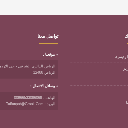
ك
تواصل معنا
موقعنا :
لرئيسية
الرياض الدائري الشرقي - حي الازدها
رير
الرياض 12488
وسائل الاتصال :
الهاتف : 00966533086068
ا
البريد : Taifarqad@gmail.com