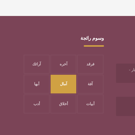
وسوم رائجة
فرقد
آخره
آرائك
ر -
آفة
آمال
أبها
أبيات
أخلاق
أدب