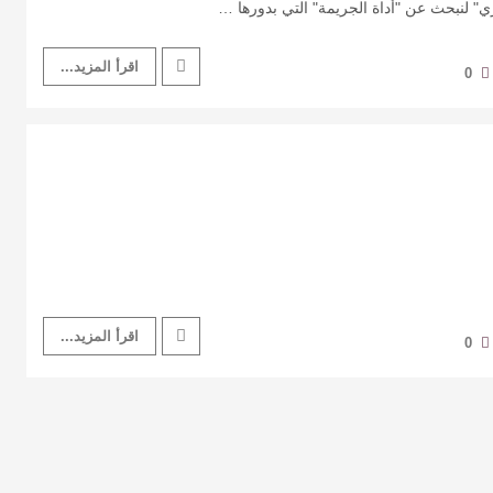
ري" لنبحث عن "أداة الجريمة" التي بدورها …
اقرأ المزيد...
0
اقرأ المزيد...
0