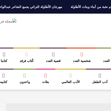
 نخبة من أبناء وبنات الأطاولة
مهرجان الأطاولة التراثي يجمع الشاعر عبدالوا
ر، والثقافة قوتنا الناعمة لمخاطبة العالم.
القيمة الأدبية بين استحقاق النص 
نصوص
آليات البناء الاستهلالي في رواية : ( على كف رتويت ) للدكتورة زينب الخ
 في “مملكة الله” للدكتور محمد بدوي
 العدد
شخصية العدد
قضية العدد
كُتاب فرقد
كتابنا
أدب الطفل
الأدب العالمي
بتلات
واعدون
كتابيه