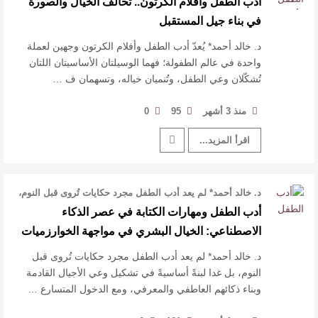
أدب الطفل وأفلام الكرتون.. تحالف الخيال والصورة
للدكتورة زينب الخضيري
في بناء جيل المستقبل
عتبات التأويل وقراءة التشكيل الصوفي والفلسفي
د. خالد أحمد* يُعدّ أدب الطفل وأفلام الكرتون وجهين لعملة
واحدة في عالم الطفولة؛ فهما الوسيلتان الأساسيتان اللتان
تُشكّلان وعي الطفل، وتُنميان خياله، وتسهمان ف …
في “مملكة الله” للدكتور محمد بدوي
عنترة بن شداد… الشاعر الفارس
منذ 3 أشهر
95
0
اقرأ المزيد...
د. خالد أحمد* لم يعد أدب الطفل مجرد حكايات تُروى قبل النوم،
بل غدا لبنةً أساسيةً …
أدب الطفل ومهارات الكتابة في عصر الذكاء
الاصطناعي: الخيال البشري في مواجهة الخوارزميات
الرقمية
د. خالد أحمد* لم يعد أدب الطفل مجرد حكايات تُروى قبل
النوم، بل غدا لبنةً أساسيةً في تشكيل وعي الأجيال القادمة
وبناء ذكائهم العاطفي والمعرفي، ومع الدخول المتسارع …