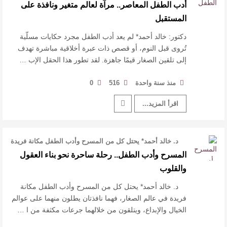
قبل النوم، أو قصص ذا …
أدب الطفل المعاصر.. مرآة لعالم متغير ونافذة على
المستقبل
دكتور: خالد أحمد* لم يعد أدب الطفل مجرد حكايات مسلّية
تُروى قبل النوم، أو قصص ذات عبرة أخلاقية مباشرة تهدف
إلى تلقين الصغار قيمًا جاهزة. لقد تطور هذا الحقل الإب …
منذ سنة واحدة
516
0
اقرأ المزيد...
د. خالد أحمد* يحتل كل من المسرح وأدب الطفل مكانة فريدة
في عالم الصغار، فهما …
المسرح وأدب الطفل.. رحلة ساحرة نحو بناء العقول
والقلوب
د. خالد أحمد* يحتل كل من المسرح وأدب الطفل مكانة
فريدة في عالم الصغار، فهما نافذتان يطلون منهما على عوالم
الخيال والإبداع، ويتلقون من خلالهما جرعات مكثفة من ا …