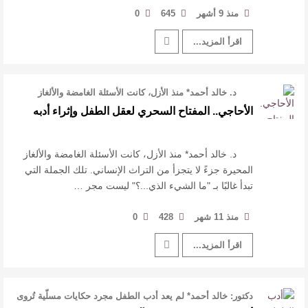
منذ 9 أشهر
645
0
اقرأ المزيد...
د. خالد أحمد* منذ الأزل، كانت الأسئلة الغامضة والألغاز
المحيرة جزءً لا يتج …
الأحاجي.. المفتاح السحري لعقل الطفل وإثراء أدبه
د. خالد أحمد* منذ الأزل، كانت الأسئلة الغامضة والألغاز
المحيرة جزءً لا يتجزأ من التراث الإنساني. تلك الجملة التي
تبدأ غالبًا بـ "ما الشيء الذي...؟" ليست مجر …
منذ 11 شهر
428
0
اقرأ المزيد...
دكتور: خالد أحمد* لم يعد أدب الطفل مجرد حكايات مسلّية تُروى