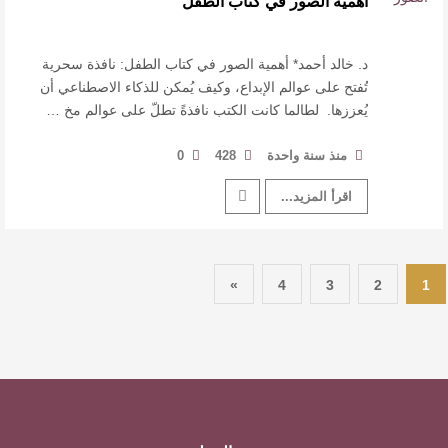
أهمية الصور في كتاب الطفل
د. خالد أحمد* أهمية الصور في كتاب الطفل: نافذة سحرية
تُفتح على عوالم الإبداع، وكيف يُمكن للذكاء الاصطناعي أن
يُعززها. لطالما كانت الكتب نافذةً تطلّ على عوالم مخ …
منذ سنة واحدة
428
0
اقرأ المزيد...
»
4
3
2
1