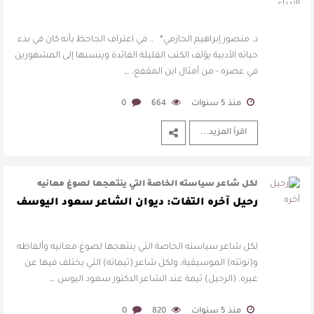
د. منصور إبراهيم الحازمي* .. في اعتراف الجاحظ بأنه كان في بدء
حياته الأدبية يؤلف الكتب القليلة الفائدة وينسبها إلى المشهورين
في عصره - من أمثال ابن المقفع، …
منذ 5 سنوات
664
0
اقرأ المزيد...
لكل شاعر سياسته الخاصة التي ينتهجها لصوغ معانيه
وألفاظه و(نوتته) الموسيقية، ولكل …
رحيل آخره التفات: ديوان الشاعر سعود اليوسف
لكل شاعر سياسته الخاصة التي ينتهجها لصوغ معانيه وألفاظه
و(نوتته) الموسيقية، ولكل شاعر (ثيماته) التي يختلف فيها عن
غيره. (الرحيل) ثيمة عند الشاعر الدكتور سعود اليوس …
منذ 5 سنوات
820
0