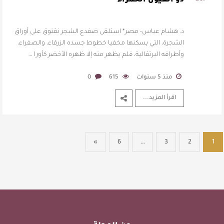
ذو العيون الحمراء
د. هشام عباس- مصر* استلقى ضفدع الشجر نقنوق على أوراق
الشجرة، التي يسكنها مخفيا خطوط جسده الزرقاء، والصفراء،
وأطرافه البرتقالية، فلم يظهر منه إلا ظهره الأخضر كأورا …
منذ 5 سنوات
615
0
اقرأ المزيد...
»
6
…
3
2
1