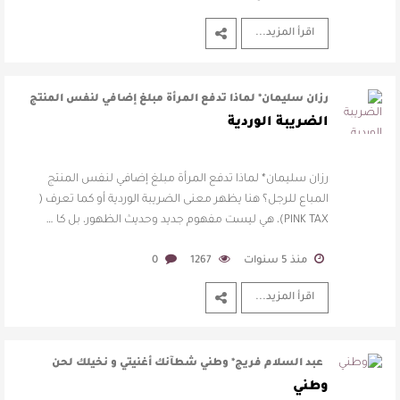
اقرأ المزيد...
رزان سليمان* لماذا تدفع المرأة مبلغ إضافي لنفس المنتج
المباع للرجل؟ هنا يظهر معن …
الضريبة الوردية
رزان سليمان* لماذا تدفع المرأة مبلغ إضافي لنفس المنتج
المباع للرجل؟ هنا يظهر معنى الضريبة الوردية أو كما تعرف (
PINK TAX)، هي ليست مفهوم جديد وحديث الظهور، بل كا …
منذ 5 سنوات
1267
0
اقرأ المزيد...
عبد السلام فريج* وطني شطآنك أغنيتي و نخيلك لحن
الأزمان في مكة آيات تت …
وطني