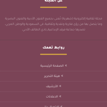
عن المجلة
مجلة ثقافية إلكترونية (شهرية) تُعنى بجميع الفنون الأدبية والفنون البصرية
وما يتصل بها من رؤى فكرية ونقدية وثقافية، في السعودية والوطن العربي،
تصدرها جماعة فرقد الإبداعية_نادي الطائف الأدبي.
روابط تهمك
الصفحة الرئيسية
هيئة التحرير
الأرشيف
الاعلانات