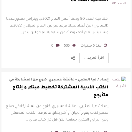
افتتاحية العدد 80
القيمة الأدبية بين استحقاق النص وسلطة الجائزة
افتتاحية العدد 80 ودعنا أمس العام 2021م، ويتزامن صدور عددنا
​ اللون الأحمر وشاح سردية الأدب وسر رمزية
(الثمانون) من أعداد مجلة فرقد مع غرة العام الميلادي 2022م،
ونستبشر بعام أخف وطأة من سابقيه المحملين بذكر …
النصوص
منذ 5 سنوات
535
0
آليات البناء الاستهلالي في رواية : ( على كف رتويت )
اقرأ المزيد...
للدكتورة زينب الخضيري
إعداد / هيا العتيبي – عائشة عسيري كنوع من المشاركة في
صنع مصير كتاب يقوم …
الكتب الأدبية المشتركة تخطيط مبتكر و إنتاج
متأرجح
إعداد / هيا العتيبي - عائشة عسيري كنوع من المشاركة في صنع
مصير كتاب يقوم أديبان أو أكثر بخلق عالم هذا الكتاب المدهش
وفق التزاوج الفكري بينهما، لكن هل كل كتاب قد يُ …