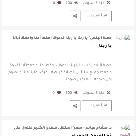
منذ 5 سنوات
700
0
اقرأ المزيد...
حصة البقمي* يا ربنا يا ربنا ندعوك احفظ أمنا واحفظ أبانا
قدوة .. واحفظ جميع أهلن …
يا ربنا
حصة البقمي* يا ربنا يا ربنا ندعوك احفظ أمنا واحفظ أبانا قدوة ..
واحفظ جميع أهلنا إن الصلاة فريضة .. فرضًا علينا كلنا والصوم
ركن صومه.. الله يقبل صومنا …
منذ 5 سنوات
500
0
اقرأ المزيد...
د. هشام عباس- مصر* استلقى ضفدع الشجر نقنوق على
أوراق الشجرة، التي يسكنها مخفيا خ …