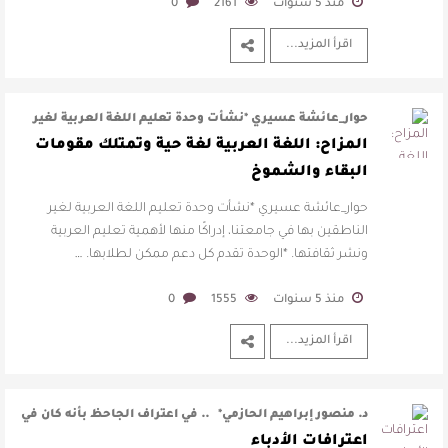
منذ 5 سنوات
2161
0
اقرأ المزيد...
حوار_عائشة عسيري *نشأت وحدة تعليم اللغة العربية لغير
الناطقين بها في جامعتنا، إد …
المزاح: اللغة العربية لغة حية وتمتلك مقومات
البقاء والشموخ
حوار_عائشة عسيري *نشأت وحدة تعليم اللغة العربية لغير
الناطقين بها في جامعتنا، إدراكًا منها لأهمية تعليم العربية
ونشر ثقافتها. *الوحدة تقدم كل دعم ممكن لطلابها. …
منذ 5 سنوات
1555
0
اقرأ المزيد...
د. منصور إبراهيم الحازمي* .. في اعتراف الجاحظ بأنه كان في
بدء حياته الأدب …
اعترافات الأدباء