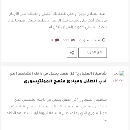
عبد السلام فريج* وطني شطآنك أغنيتي و نخيلك لحن الأزمان
في مكة آيات تتلى وتمجد بيت الرحمن وبطيبة يسكن قدوتنا عربي
ينطق بلساني أدعوك إلهي أن تبقي أه …
منذ 5 سنوات
591
0
اقرأ المزيد...
شاهيناز العقباوي* كل طفل يحمل في داخله الشخص الذي
سيكون عليه في المستقبل، هذا هو …
أدب الطفل ومبادئ منهج المونتيسوري
شاهيناز العقباوي* كل طفل يحمل في داخله الشخص الذي
سيكون عليه في المستقبل، هذا هو المبدأ الذي قام عليه منهج
مونتيسوري الذي يعتمد على فلسفة تربوية أرست دعائمه الدكتو
…