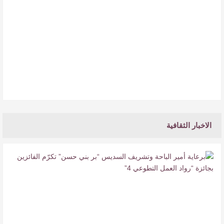
القيمة الأدبية بين استحقاق النص وسلطة الجائزة
​ اللون الأحمر وشاح سردية الأدب وسر رمزية
النصوص
آليات البناء الاستهلالي في رواية : ( على كف رتويت )
للدكتورة زينب الخضيري
برعاية أمير الباحة وتشريف السديس “بر بني حسن” تكرّم الفائزين
بجائزة “رواد العمل التطوعي 4”
الاخبار الثقافية
منذ 21 ساعة
5
0