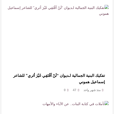
تفكيك البنية الجمالية لـديوان “لَنْ أقْتَفِي غَيْرَ أثري” للشاعر
إسماعيل هموني
منذ شهر واحد
47
0