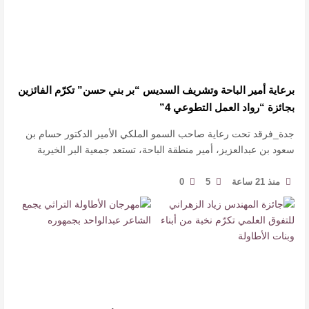
جائزة المهندس زياد الزهراني للتفوق العلمي تكرّم نخبة من أبناء
وبنات الأطاولة
منذ يومين
6
0
برعاية أمير الباحة وتشريف السديس “بر بني حسن” تكرّم الفائزين
بجائزة “رواد العمل التطوعي 4”
جدة_فرقد تحت رعاية صاحب السمو الملكي الأمير الدكتور حسام بن
سعود بن عبدالعزيز، أمير منطقة الباحة، تستعد جمعية البر الخيرية
بمحافظة بني حسن، لإقامة حفل جائزة رواد ال …
منذ 21 ساعة
5
0
مهرجان الأطاولة التراثي يجمع الشاعر عبدالواحد بجمهوره
منذ 4 أيام
10
0