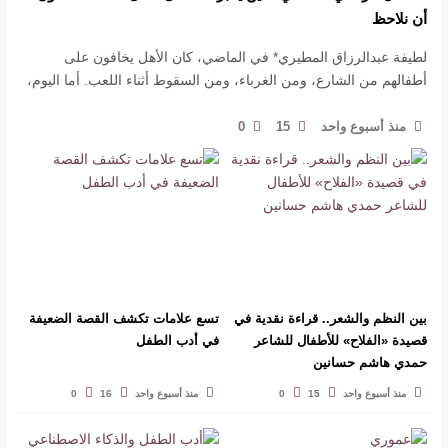
أن نلاحظ
لطيفة عبدالرزاق المطيري* في الماضي، كان الأهل يخافون على
أطفالهم من الشارع، ومن الغرباء، ومن السقوط أثناء اللعب. أما اليوم،
فهناك عالم آخر يبتلع الطفولة بهدوء… عا …
منذ أسبوع واحد
15
0
بين النظم والشعر.. قراءة نقدية في
تسع علامات تكشف القصة الضعيفة
قصيدة «الفلاح» للأطفال للشاعر
في أدب الطفل
حمدي هاشم حسانين
منذ أسبوع واحد
15
0
منذ أسبوع واحد
16
0