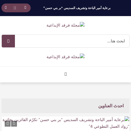
برعاية أمير الباحة وتشريف السديس “بر بني حسن”
تكرّم الفائزين بجائزة “رواد العمل التطوعي 4”
جائزة المهندس زياد الزهراني للتفوق العلمي تكرّم
نخبة من أبناء وبنات الأطاولة
مهرجان الأطاولة التراثي يجمع الشاعر عبدالواحد
بجمهوره
افتتاحية العدد 130
احدث العناوين
الروائي جابر محمد مدخلي: أحضر داخل رواياتي
بحذر، والثقافة قوتنا الناعمة لمخاطبة العالم.