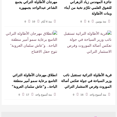
جائزة المهندس زياد الزهراني
مهرجان الأطاولة التراثي يجمع
للتفوق العلمي تكرّم نخبة من أبناء
الشاعر عبدالواحد بجمهوره
وبنات الأطاولة
افتتاحية العدد 130
منذ يومين
6
0
منذ 4 أيام
10
0
منذ أسبوع واحد
18
0
قرية الأطاولة التراثية تستقبل نائب
انطلاق مهرجان الأطاولة التراثي
وزير السياحة في جولة تعكس أصالة
التاسع برعاية سمو أمير منطقة
الروائي جابر محمد مدخلي: أحضر داخل رواياتي بحذر، والثقافة قوتنا
الموروث وفرص الاستثمار التراثي
الباحة.. و”عاش سلمان العروبة”
الناعمة لمخاطبة العالم.
تتوج حفل الافتتاح
منذ أسبوع واحد
16
0
منذ أسبوع واحد
17
0
منذ أسبوع واحد
17
0