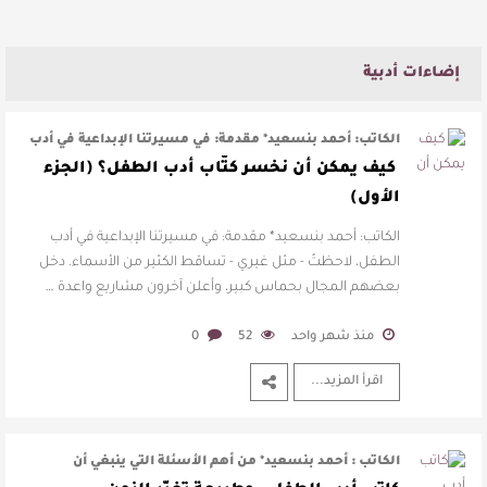
إضاءات أدبية
الكاتب: أحمد بنسعيد* مقدمة: في مسيرتنا الإبداعية في أدب
الطفل، لاحظتُ – مث …
كيف يمكن أن نخسر كتّاب أدب الطفل؟ (الجزء
الأول)
الكاتب: أحمد بنسعيد* مقدمة: في مسيرتنا الإبداعية في أدب
الطفل، لاحظتُ - مثل غيري - تساقط الكثير من الأسماء. دخل
بعضهم المجال بحماس كبير، وأعلن آخرون مشاريع واعدة …
منذ شهر واحد
52
0
اقرأ المزيد...
الكاتب : أحمد بنسعيد* من أهم الأسئلة التي ينبغي أن