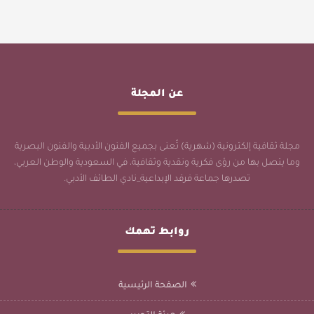
عن المجلة
مجلة ثقافية إلكترونية (شهرية) تُعنى بجميع الفنون الأدبية والفنون البصرية
وما يتصل بها من رؤى فكرية ونقدية وثقافية، في السعودية والوطن العربي،
تصدرها جماعة فرقد الإبداعية_نادي الطائف الأدبي.
روابط تهمك
الصفحة الرئيسية