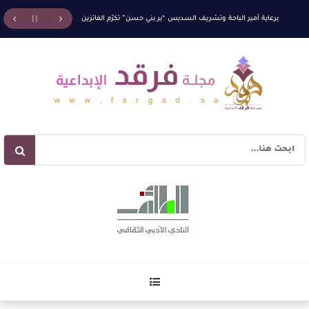
برعاية أمير الباحة وتشريف السديس “بر بني حسن” تكرّم الفائزين بجائزة “رواد العمل التطوعي 4”
ة قوتنا الناعمة لمخاطبة العالم.
القيمة الأدبية بين استحقاق النص وسلطة الجائزة
​ ال