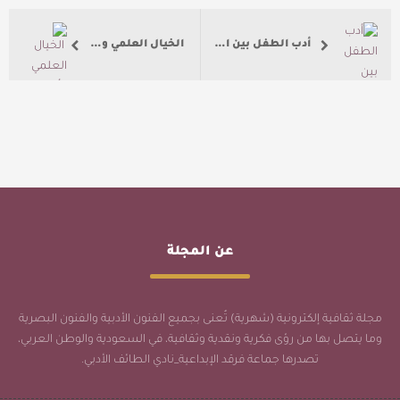
أدب الطفل بين الإبداع والوظيفة.. ضوابط فنية ومعايير نقدية
الخيال العلمي وأدب الطفل.. رؤى تواكب العصر
عن المجلة
مجلة ثقافية إلكترونية (شهرية) تُعنى بجميع الفنون الأدبية والفنون البصرية
وما يتصل بها من رؤى فكرية ونقدية وثقافية، في السعودية والوطن العربي،
تصدرها جماعة فرقد الإبداعية_نادي الطائف الأدبي.