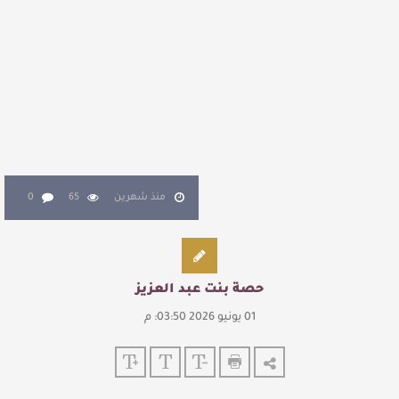
القيمة الأدبية بين استحقاق النص وسلطة الجائزة
​ اللون الأحمر وشاح سردية الأدب وسر رمزية
النصوص
آليات البناء الاستهلالي في رواية : ( على كف رتويت )
للدكتورة زينب الخضيري
منذ شهرين
65
0
حصة بنت عبد العزيز
01 يونيو 2026 03:50: م