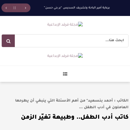
برعاية أمير الباحة وتشريف السديس “بر بني حسن”
تكرّم الفائزين بجائزة “رواد العمل التطوعي 4”
جائزة المهندس زياد الزهراني للتفوق العلمي تكرّم
نخبة من أبناء وبنات الأطاولة
مهرجان الأطاولة التراثي يجمع الشاعر عبدالواحد
بجمهوره
افتتاحية العدد 130
الكاتب : أحمد بنسعيد* من أهم الأسئلة التي ينبغي أن يطرحها
الروائي جابر محمد مدخلي: أحضر داخل رواياتي بحذر،
العاملون في أدب الطفل …
كاتب أدب الطفل.. وطبيعة تغيّر الزمن
والثقافة قوتنا الناعمة لمخاطبة العالم.