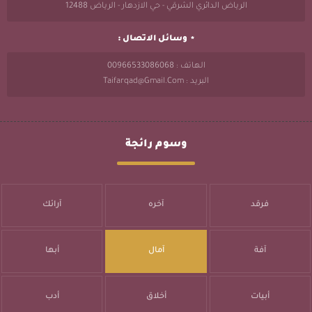
الرياض الدائري الشرقي - حي الازدهار - الرياض 12488
وسائل الاتصال :
الهاتف : 00966533086068
البريد : Taifarqad@gmail.com
وسوم رائجة
فرقد
آخره
آرائك
آفة
آمال
أبها
أبيات
أخلاق
أدب