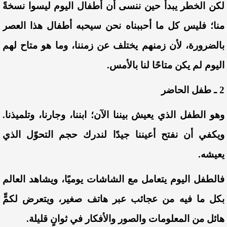
لكن الخطر يبدأ حين ننسى أن أطفال اليوم ليسوا نسخةً
منا؛ فليس كل ما أحببناه نحن سيحبه أطفال هذا العصر
بالضرورة، لأن زمنهم يختلف عن زمننا، وما هو متاح لهم
اليوم لم يكن متاحًا لنا بالأمس.
2 ـ طفل الحاضر
وهو الطفل الذي يعيش بيننا الآن؛ ابننا، وجارنا، وتلميذنا.
ويكفي أن نفتح أعيننا جيدًا لندرك حجم التحوّل الذي
يعيشه.
فالطفل اليوم يتعامل مع الشاشات يوميًا، ويشاهد العالم
بكل ما فيه من عجائب عبر هاتف صغير، ويتعرض لكمٍّ
هائل من المعلومات والصور والأفكار في ثوانٍ قليلة.