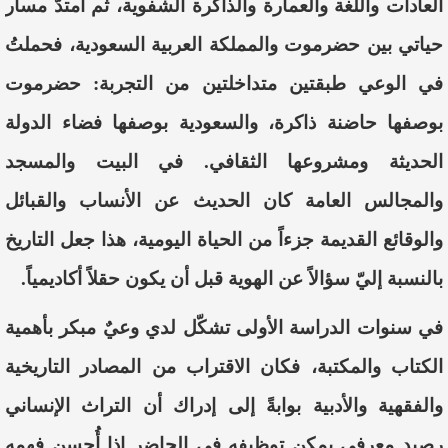
العادات واللغة والعمارة والذاكرة الشفوية، ثم امتدّ مسار
حياتي بين حضرموت والمملكة العربية السعودية، فحملتُ
في الوعي طبقتين متداخلتين من التجربة: حضرموت
بوصفها حاضنة ذاكرة، والسعودية بوصفها فضاء الدولة
الحديثة ومشروعها الثقافي. في البيت والمسجد
والمجالس العامة كان الحديث عن الأنساب والقبائل
والوقائع القديمة جزءاً من الحياة اليومية، هذا جعل التاريخ
بالنسبة إليّ سؤالاً عن الهوية قبل أن يكون حقلاً أكاديمياً.
في سنوات الدراسة الأولى تشكّل لدي وعيٌ مبكر بأهمية
الكتاب والمكتبة، فكان الاقتراب من المصادر التاريخية
والفقهية والأدبية بوابةً إلى إدراك أن التراث الإنساني
رصيد معرفي يمكن توظيفه في الحاضر إذا أُحسن فهمه