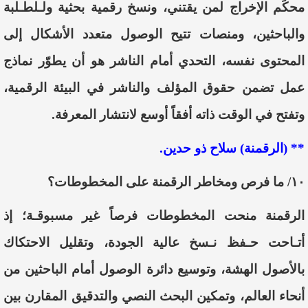
محكَم الإخراج لمن يقتني، ونسخ رقمية بحثية ولـلطـلبة
والباحثين، ومنصات تتيح الوصول متعدد الأشكال إلى
المحتوى نفسه، التحدي أمام الناشر هو أن يطوّر نماذج
عمل تضمن حقوق المؤلف والناشر في البيئة الرقمية،
وتفتح في الوقت ذاته أفقاً أوسع لانتشار المعرفة.
** (الرقمنة) سلاح ذو حدين.
١٠/ ما فرص ومخاطر الرقمنة على المخطوطات؟
الرقمنة منحت المخطوطات فرصاً غير مسبوقـة؛ إذ
أتـاحت حـفظ نـسخ عالية الجودة، وتقليل الاحتكاك
بالأصول الهشة، وتوسيع دائرة الوصول أمام الباحثين من
أنحاء العالم، وتمكين البحث النصي والتدقيق المقارن بين