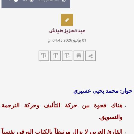
منذ شهر واحد
49
0
عبدالعزيز طياش
01 يوليو 2026 04:43: م
حوار: محمد يحيى عسيري
هناك فجوة بين حركة التأليف وحركة الترجمة
والتسويق.
القارئ العربي لا يزال مرتبطاً بالكتاب الورقي نفسياً