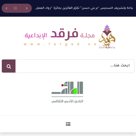
شريف السديس “بر بني حسن” تكرّم الفائزين بجائزة “رواد العمل التطوعي 4”
جائزة المهندس زياد
 سردية الأدب وسر رمزية النصوص
جمعية البر ببني حسن تحقق العلامة الكاملة في الحوكم..