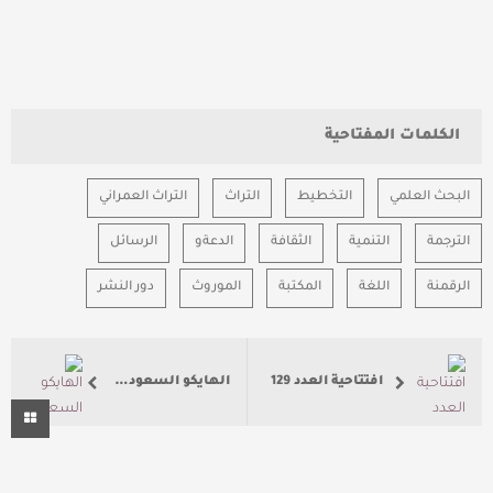
الكلمات المفتاحية
البحث العلمي
التخطيط
التراث
التراث العمراني
الترجمة
التنمية
الثقافة
الدعةو
الرسائل
الرقمنة
اللغة
المكتبة
الموروث
دور النشر
افتتاحية العدد 129
الهايكو السعودي.. توطينٌ للإبداع أم استنساخٌ دخيل؟