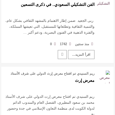
والتنمية الثقافية وتطلع …
الفن التشكيلي السعودي.. في ذكرى التسعين
ربى الجعيد ضمن إطار الاهتمام بالمشهد الثقافي بشكل عام،
والتنمية الثقافية وتطلعاتها للمستقبل، التي تعيشها المملكة،
والفترة الذهبية في الفنون البصرية، ودعم أكبر …
منذ سنتين
1742
0
اقرأ المزيد...
ريم السنيدي تم افتتاح معرض إرث الدولي على شرف الأستاذ
محمد بن سعود المطيري، القن …
معرض إرث
ريم السنيدي تم افتتاح معرض إرث الدولي على شرف الأستاذ
محمد بن سعود المطيري، القنصل العام والمندوب الدائم
لدولة الكويت لدى منظمة التعاون الإسلامي في جدة وحضور
نخ …