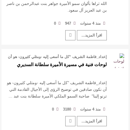
الله ثراها بألوان سمو الأميرة جواهر بنت عبدالرحمن بن ناصر
بن عبد العزيز آل سعود.
منذ 4 سنوات
947
0
اقرأ المزيد...
إعداد_فاطمة الشريف “كل ما أسعى إليه -ومثلي كثيرون- هو أن
نكون صادقين في تو …
لوحات فنية في مسيرة الأميرة سلطانة السديري
إعداد_فاطمة الشريف "كل ما أسعى إليه -ومثلي كثيرون- هو
أن نكون صادقين في توضيح الرؤى إلى الأجيال القادمة التي
ترنو إلينا" صاحبة السمو الملكي الأميرة سلطانة بنت عبد …
منذ 4 سنوات
3180
0
اقرأ المزيد...