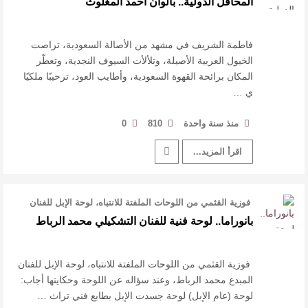
المحافل الدولية.. بألوان أحمد المغلوث
القيمة الأدبية بين استحقاق النص وسلطة الجائزة
​ اللون الأحمر وشاح سردية الأدب وسر رمزية
فاطمة الشريف في مشهد من الأصالة السعودية، تراصت
الخيول العربية الأصيلة، وتلألأت السيوف النجدية، وتعطّر
المكان برائحة القهوة السعودية، وأطايب العود، ترحيبًا ملكيًا
النصوص
ي …
آليات البناء الاستهلالي في رواية : ( على كف رتويت )
منذ سنة واحدة
810
0
للدكتورة زينب الخضيري
اقرأ المزيد...
فوزية القثمي من اللوحات الملفتة للانتباه، لوحة الإبل للفنان
المبدع محمد الرباط، …
بانوراما.. لوحة فنية للفنان التشكيلي محمد الرباط
فوزية القثمي من اللوحات الملفتة للانتباه، لوحة الإبل للفنان
المبدع محمد الرباط، وعند سؤاله عن اللوحة وحكايتها أجاب:
لوحة (عام الإبل) لوحة جسدت الإبل بطابع فني تراث …