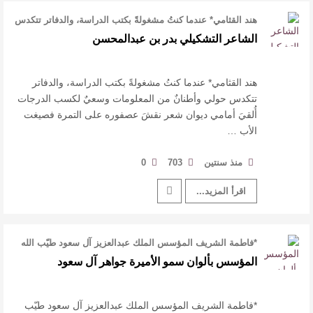
هند القثامي* عندما كنتُ مشغولةً بكتب الدراسة، والدفاتر تتكدس
حولي وأطنانٌ من الم …
الشاعر التشكيلي بدر بن عبدالمحسن
هند القثامي* عندما كنتُ مشغولةً بكتب الدراسة، والدفاتر
تتكدس حولي وأطنانٌ من المعلومات وسعيٌ لكسب الدرجات
أُلقيَ أمامي ديوان شعر نقشَ عصفوره على التمرة فصيغت
الأب …
منذ سنتين
703
0
اقرأ المزيد...
*فاطمة الشريف المؤسس الملك عبدالعزيز آل سعود طيّب الله
ثراها بألوان سمو الأميرة …
المؤسس بألوان سمو الأميرة جواهر آل سعود
*فاطمة الشريف المؤسس الملك عبدالعزيز آل سعود طيّب