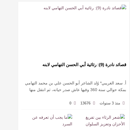
قصائد نادرة (9): رثائية أبي الحسن التهامي لابنه
أ. سعد الغريبي* وُلد الشاعر أبو الحسن علي بن محمد التهامي
بمكة حوالي سنة 360 وفيها عاش صدر حياته، ثم انتقل منها
حيث زار أقطارا إسلامية كثيرة يتكسب بمديح الأمراء، …
منذ 3 سنوات
13676
0