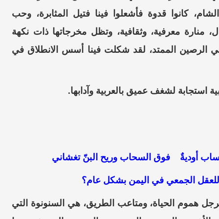
شام، كانوا قدوة فأشعلوا فينا فتيل المثابرة، وحب
ال، منارة معرفية، وثقافية، وتظل مخرجاتها ذات نكهة
ي
الرصين
الممتد
، لقد شكلت فينا أسس الانطلاق في
 استجابة لشغف عميق بالعربية وآدابها.
تنساب أوديةٌ
فوق
السحاب
وريح
البنّ تغشاني
 وللعقل الجمعي في اليمن بشكل عام؟
رجل هموم الحياة، ومت
ا
عب الطريق، هي
السنونوة
التي