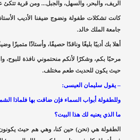
الريف،
والبحر
،
والسهل
،
والجبل.
.
. ومن قرية تتكئ ع
كانت تشكلات طفولة ونضوج ضيفنا الأديب الأستاذ 
جامعة الملك خالد.
أهلا بك أديبًا بليغًا وناقدًا حصيفًا
،
وأستاذًا متميزًا وضي
مرحبًا بكم، وشكرًا لأنكم منحتموني نافذة للبوح، والل
حيث
يكون للحديث طعم مختلف.
– يقول سليمان العيسى:
وللطفولة أبواب السماء فإن
ض
اقت بها فلماذا الشم
ما الذي يعنيه لك هذا البيت؟
الطفولة هي (نحن) حين كنا، وهي هم حيث يكونو