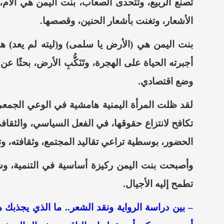
تصنع الربيع، وتتحدى الصعاب، بنت اليمن هي الأم، 
الأشعار، وتغنت بأشعار الحنين، وقصصها.
بنت اليمن هي (الأرض يا سلمى) و(ليته لم يعد) 
أجبرته الحياة على الهجرة، وت
ن
ك
ب
الأرض، بحثًا ع
وضع اقتصادي.
لقد ظلت المرأة اليمنية هامشية في الوعي الجمعي
تكافح لانتزاع حقوقها،
في الفعل السياسي، والثقافي
الحضور،
بوسطية تراعي تقاليد المجتمع، وثقافته،
وت
وأصبحت
بنت اليمن ركيزة
أساسية في
التنمية، و
تطمح إليه الأجيال
.
– بين دراسة الرواية ونقد
الشعر.. ما
الذي يجذبك هن