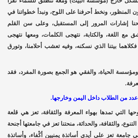
 نتشكل خارج (مؤسسة البيت) ومعه ننطلق للسماء نقرأ
ن المنظور
، ونخط أحرفنا على اللوح، ونبدأ خطواتنا في
حنا إشارات المرور إلى المستقبل، وعلى سن القلم
ق مع اللغة، والكتابة، نتهجى الكلمات، ومعها نتهجى
كلاهما بيتنا الذي نسكنه، وفيه تعشب أحلامنا، وتورق
ومؤسسة الحياة
، والفقي هو الجمع بصورة المفرد
، فقد
عرفة.
 عدد من الطلاب داخل اليمن وخارجها.
حها
التي تمدها بهواء المعرفة والثقافة، تعز هي قلعة
لتنوع، و
الثقافة، والحداثة
، منحتنا تعز في جامعتها أجنحة
في جامعة تعز على أيدي أساتذة
يمنيين أكْفاء،
وأساتذة