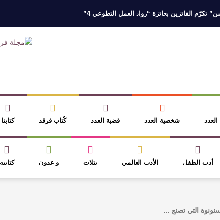
 تكرّم الفائزين بجائزة “رواد العمل التطوعي 4”
 نخبة من أبناء وبنات الأطاولة
مهرجان الأطاولة التراثي يجمع الشاعر عبدالوا
ر، والثقافة قوتنا الناعمة لمخاطبة العالم.
القيمة الأدبية بين استحقاق النص 
نصوص
آليات البناء الاستهلالي في رواية : ( على كف رتويت ) للدكتورة زينب الخ
 العدد
شخصية العدد
قضية العدد
كُتاب فرقد
كتابنا
أدب الطفل
الأدب العالمي
بتلات
واعدون
كتابيه
سنونوة التي تصنع …