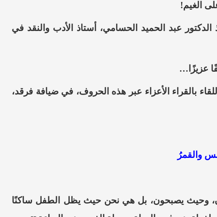
لى الغيم!
الدكتور عبد
الحميد الحسامي، أستاذ الأدب والنقد في
فًا عزيزًا…
قاء بالقراء ال
عزاء عبر هذه الحروف، في ضيافة فرقد،
س والقمرُ
ن، وحيث يصبحون،
بل هي نحن حيث يظل الطفل ساكنًا