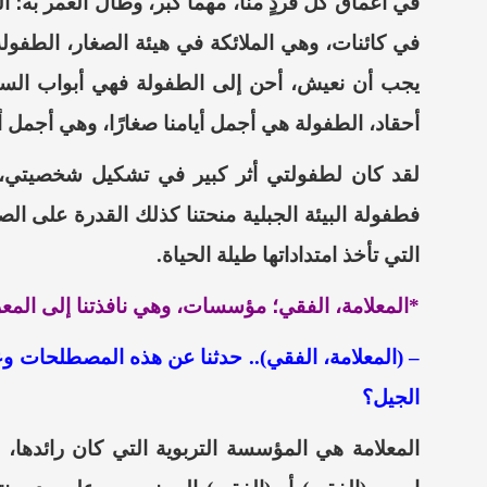
في أعماق كل فردٍ منا، مهما كبر، وطال العمر به؛
ال
في كائنات، وهي الملائكة في هيئة الصغار، الطفولة
يجب أن نعيش، أحن إلى الطفولة فهي أبواب السما
أحقاد
، الطفولة هي أجمل أيامنا صغارًا، وهي أجمل أيامن
لقد كان لطفولتي أثر كبير في تشكيل شخصيتي، 
فطفولة البيئة الجبلية منحتنا كذلك القدرة على ال
التي تأخذ امتداداتها طيلة الحياة.
*المعلامة
، الفقي؛
مؤسسات، وهي نافذتنا إلى المع
– (
المعلامة
، الفقي).. حدثنا عن هذه المصطلحات وعن
الجيل؟
المعلامة
هي المؤسسة التربوية التي كان رائدها،