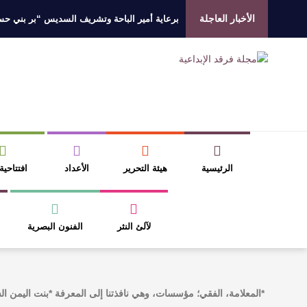
الأخبار العاجلة
برعاية أمير الباحة وتشريف السديس “بر بني حسن”
جائزة المهندس زياد الزهراني للتفوق العلمي تكرّم
الروائي جابر محمد مدخلي: أحضر داخل رواياتي بحذ
​ اللون الأحمر وشاح سردية الأدب وسر رمزية ال
الرئيسية
هيئة التحرير
الأعداد
افتتاحية
لآلئ النثر
الفنون البصرية
*المعلامة، الفقي؛ مؤسسات، وهي نافذتنا إلى المعرفة *بنت اليمن ال