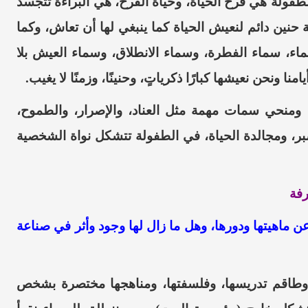
طفولة هي فرح الحياة، وحياة الفرح، هي البراءة تتجسد
 حنين دائم لنعيش الحياة كما ينبغي لها أن تعاش، وكما
ء، سماء الفطرة، وسماء الانطلاق، وسماء العيش بلا
ا ونحن نعيشها كبارًا ذكرياتٍ، وحنينًا، وزمنًا لا يغيب.
ومنحي سمات مهمة مثل العناد، والإصرار، والطموح،
صبر، ومجالدة الحياة، في الطفولة تتشكل نواة الشخصية
رفة
 ماهيتها ودورها، وهل ما زال لها وجود وأثر في صناعة
 وطاقم تدريسها، وفلسفتها، ومناهجها مختصرة بشخص