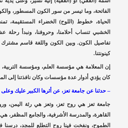
اسمه (الفقي) أو (الفقيه) إليه نسير، وعلى يديه
الفاتحة، وما تيسر من سور
الكون المسطور، والكو
الحياة، خطوط
(
اللوح
)
الخضراء المستقيمة، تمن
الخشبي
تنساب أحلامنا
، وحروفنا، ونبدأ رحلة عش
تفاصيل الكون
. وبين الكون واللغة قاسم مشترك ف
كينونتنا.
إن
المعلامة
هي مؤسسة العلم، ومؤسسة التربية، 
كان يؤدي أدوار عدة مؤسسات وكان نافذتنا إلى الم
– حدثنا عن جامعة
تعز
، عن أثرها الكبير عليك وعلى
جامعة تعز هي روح تعز، وتعز هي رئة اليمن
، ورو
القاهرة، والمدرسة الأشرفية، والجامع المظفر، هي ا
الطموح، ونفخت فينا روح التطلع للمجد، درسنا 