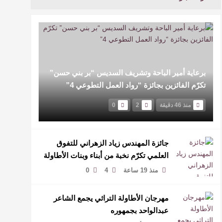
برعاية أمير الباحة وتشريف السديس “بر بني حسن”
تكرّم الفائزين بجائزة “رواد العمل التطوعي 4”
منذ 46 دقيقة
2
0
جائزة المهندس زياد الزهراني للتفوق
العلمي تكرّم نخبة من أبناء وبنات الأطاولة
منذ 19 ساعة
4
0
مهرجان الأطاولة التراثي يجمع الشاعر
عبدالواحد بجمهوره