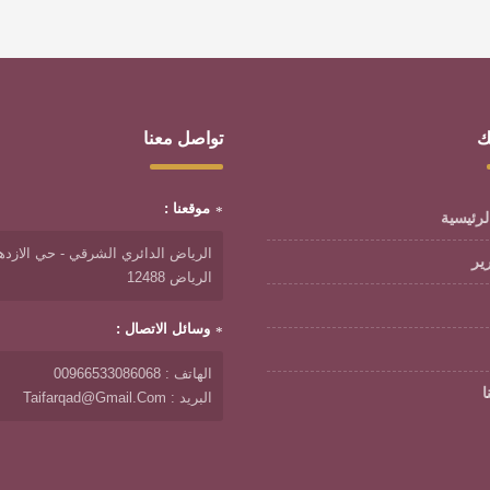
ك
تواصل معنا
موقعنا :
لرئيسية
الرياض الدائري الشرقي - حي الازدها
رير
الرياض 12488
وسائل الاتصال :
الهاتف : 00966533086068
ا
البريد : Taifarqad@gmail.com