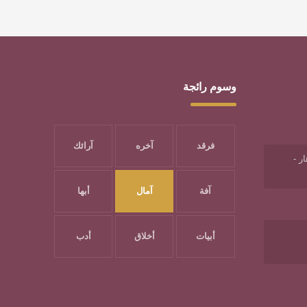
وسوم رائجة
فرقد
آخره
آرائك
ر -
آفة
آمال
أبها
أبيات
أخلاق
أدب