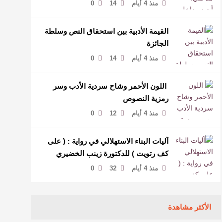
لمخاطبة العالم.
منذ 4 أيام
14
0
القيمة الأدبية بين استحقاق النص وسلطة
الجائزة
منذ 4 أيام
14
0
​ اللون الأحمر وشاح سردية الأدب وسر
رمزية النصوص
منذ 4 أيام
12
0
آليات البناء الاستهلالي في رواية : ( على
كف رتويت ) للدكتورة زينب الخضيري
منذ 4 أيام
32
0
الأكثر مشاهدة