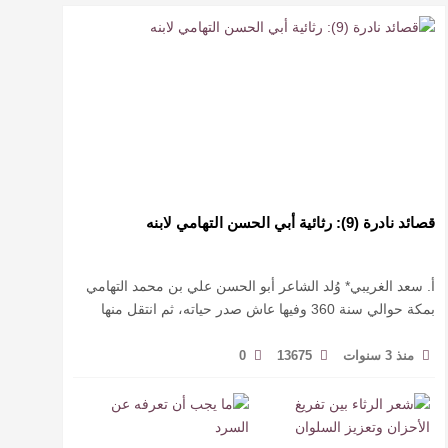
قصائد نادرة (9): رثائية أبي الحسن التهامي لابنه
أ. سعد الغريبي* وُلد الشاعر أبو الحسن علي بن محمد التهامي
بمكة حوالي سنة 360 وفيها عاش صدر حياته، ثم انتقل منها
حيث زار أقطارا إسلامية كثيرة يتكسب بمديح الأمراء، …
منذ 3 سنوات
13675
0