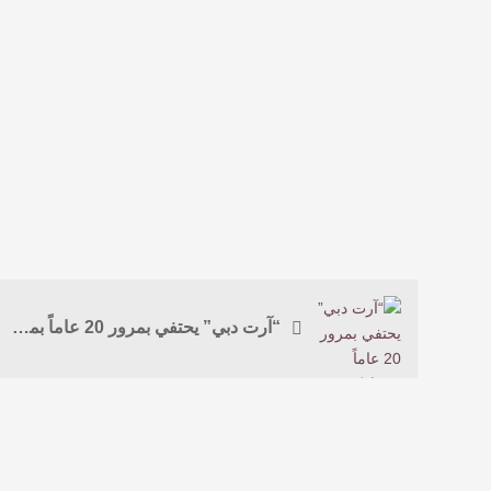
“آرت دبي” يحتفي بمرور 20 عاماً بمشاركة سعودية مميزة