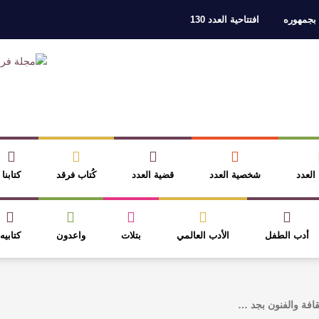
 بجمهوره
افتتاحية العدد 130
ر، والثقافة قوتنا الناعمة لمخاطبة العالم.
القيمة الأدبية بين استحقاق النص 
نصوص
آليات البناء الاستهلالي في رواية : ( على كف رتويت ) للدكتورة زينب الخ
 في “مملكة الله” للدكتور محمد بدوي
عنترة بن شداد… الشاعر الفارس
 العدد
شخصية العدد
قضية العدد
كُتاب فرقد
كتابنا
أدب الطفل
الأدب العالمي
بتلات
واعدون
كتابيه
قافة والفنون بجد …