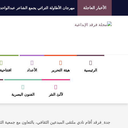
الأخبار العاجلة
مهرجان الأطاولة التراثي يجمع الشاعر عبدالواحد
الروائي جابر محمد مدخلي: أحضر داخل رواياتي بحذ
​ اللون الأحمر وشاح سردية الأدب وسر رمزية ال
عتبات التأويل وقراءة التشكيل الصوفي والفلسفي
الرئيسية
هيئة التحرير
الأعداد
افتتاحية
لآلئ النثر
الفنون البصرية
جدة_فرقد أقام نادي ملتقى المبدعين الثقافي، بالتعاون مع جمعية الث