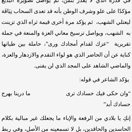
في قدره الذي لا يقدر بثمن، ثم يواصل تصويره البديع
مؤكدًا على علو وشرف الوطن بأنه قد تعدى السحاب نِيَافَة
ليعتلي الشهب، ثم يؤكد مرة أخرى قيمة ثراه الذي تزينت
به الشهب، ويواصل ترسيخ معاني العزة والمنعة في جملة
تقريرية “عزك لقدام أمجادك ورى”، حاملة بين طياتها
كناية عن أن الحاضر الذي هو لواء التقدم والازدهار والعزة،
والماضي الشاهد على المجد الذي لن يفنى.
يؤكد الشاعر في قوله:
“وان حكى فيك حسادك ترى ما درينا بهرج
حسادك أبد”
إنكِ يا بلادي من الرفعة والإباء ما يجعلك غير مبالية بكلام
الحاسدين والحاقدين، بل لا تسمعينه من الأصل، وفي ربط