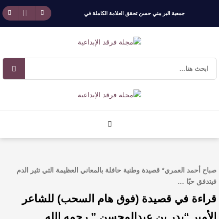
جمعية البر ببني حسن تحقق العلامة الكاملة في
الحوكم..
برعاية أمير الباحة وتشريف السديس “بر بني حسن”
تكرّم الفائزين بجائزة “رواد العمل التطوعي 4”
جائزة المهندس زياد الزهراني للتفوق العلمي تكرّم
نخبة من أبناء وبنات الأطاولة
مهرجان الأطاولة التراثي يجمع الشاعر عبدالواحد
صباح أحمد العمري* قصيدة وطنية حافلة بالمعاني العظيمة التي تثير الدم
بجمهوره
فيتدفق حبًا …
افتتاحية العدد 130
قراءة في قصيدة (فوق هام السحب) للشاعر
الأمير “بدر بن عبدالمحسن ” رحمه الله