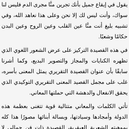
يقول في إيقاع جميل بأنك تجرين منَّا مجرى الدم فليس لنا
سواك، وأنت ليس لك إلا نحن وعلى هذا نعاهد الله، وفي
تشبيه بليغ أنت منَّا عين القلب وعين الروح وعين البدن
حكامًا وشعبًا.
في هذه القصيدة التركيز على عرض الشعور اللغوي الذي
تظهره الكنايات والمجاز والتصوير البديع، وكما أشرنا
سابقًا بأن عنوان القصيدة التقريري يمثل المعنى بأسره،
غلب على مجمل القصيد المعنى التقريري التوكيدي الذي
يحقق الانفعال والدهشة التي حملتها المعاني.
تأتي الكلمات والمعاني متتالية قوية تتغنى بعظمة هذه
الدولة وأمجادها وسيادتها، وبسالة أبنائها مصورًا هذا كله
بموهبته الشعرية العبقرية، القصيدة ذات فنٍ جمالي لا