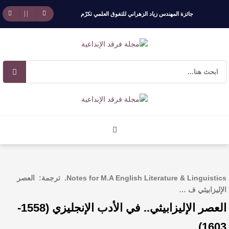
جائزة المهندس زياد الزهراني للتفوق العلمي تكرّم
نخبة من أبناء وبنات الأطاولة
مهرجان الأطاولة التراثي يجمع الشاعر عبدالواحد
بجمهوره
افتتاحية العدد 130
الروائي جابر محمد مدخلي: أحضر داخل رواياتي
بحذر، والثقافة قوتنا الناعمة لمخاطبة العالم.
Notes for M.A English Literature & Linguistics. ترجمة: العصر
القيمة الأدبية بين استحقاق النص وسلطة الجائزة
الإليزابيثي ف …
العصر الإليزابيثي.. في الأدب الإنجليزي (1558-
​ اللون الأحمر وشاح سردية الأدب وسر رمزية
1603)