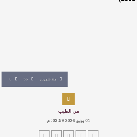
النصوص
آليات البناء الاستهلالي في رواية : ( على كف رتويت )
للدكتورة زينب الخضيري
عتبات التأويل وقراءة التشكيل الصوفي والفلسفي
في “مملكة الله” للدكتور محمد بدوي
منذ شهرين
56
0
مي الطيب
01 يونيو 2026 03:59: م