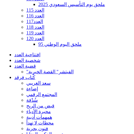
ملحق يوم التأسيس السعودي 2025
العدد 115
العدد 116
العدد117
العدد 118
العدد 119
العدد 120
ملحق اليوم الوطني 95
افتتاحية العدد
شخصية العدد
قضية العدد
"الفيتشر" القصة الخبرية
كُتاب فرقد
سعد الغريبي
إضاءة
المجتمع الرقمي
سُدْفة
قبض من الريح
محبرة الأدباء
همهمات أدبية
محطات لا تهدأ
فنون بحرية