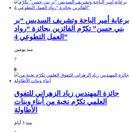
برعاية أمير الباحة وتشريف السديس “بر
بني حسن” تكرّم الفائزين بجائزة “رواد
العمل التطوعي 4”
منذ يومين
7
0
جائزة المهندس زياد الزهراني للتفوق
العلمي تكرّم نخبة من أبناء وبنات
الأطاولة
منذ 3 أيام