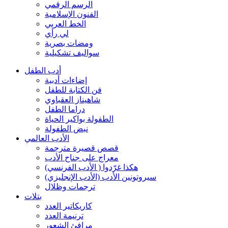
الرسم الرقمي
الفنون الإسلامية
الخط العربي
لي رأي
ومضات بصرية
سواليف تشكيلية
أدب الطفل
إضاءات أدبية
فن الكتابة للطفل
شاهيناز العقباوي
دراما الطفل
الطفولة بواكير الحياة
نبض الطفولة
الأدب العالمي
قصص قصيرة مترجمة
معراج على جناح الأدب
هكذا غرّدوا ( الأدب الفرنسي)
سيروتونين الأدب (الأدب الإنجليزي)
ترجمات وظلال
بتلات
كاريكاتير العدد
ترنيمة العدد
مرافئ الشعور