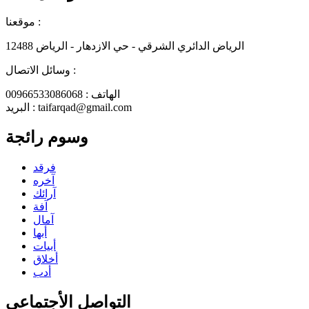
موقعنا :
الرياض الدائري الشرقي - حي الازدهار - الرياض 12488
وسائل الاتصال :
الهاتف : 00966533086068
البريد : taifarqad@gmail.com
وسوم رائجة
فرقد
آخره
آرائك
آفة
آمال
أبها
أبيات
أخلاق
أدب
التواصل الأجتماعي