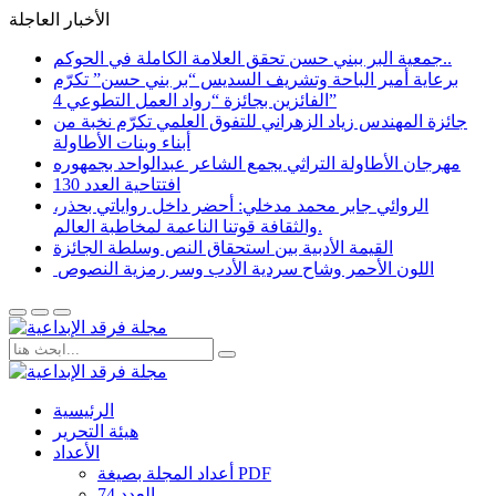
الأخبار العاجلة
جمعية البر ببني حسن تحقق العلامة الكاملة في الحوكم..
برعاية أمير الباحة وتشريف السديس “بر بني حسن” تكرّم
الفائزين بجائزة “رواد العمل التطوعي 4”
جائزة المهندس زياد الزهراني للتفوق العلمي تكرّم نخبة من
أبناء وبنات الأطاولة
مهرجان الأطاولة التراثي يجمع الشاعر عبدالواحد بجمهوره
افتتاحية العدد 130
الروائي جابر محمد مدخلي: أحضر داخل رواياتي بحذر،
والثقافة قوتنا الناعمة لمخاطبة العالم.
القيمة الأدبية بين استحقاق النص وسلطة الجائزة
​ اللون الأحمر وشاح سردية الأدب وسر رمزية النصوص
الرئيسية
هيئة التحرير
الأعداد
أعداد المجلة بصيغة PDF
العدد 74