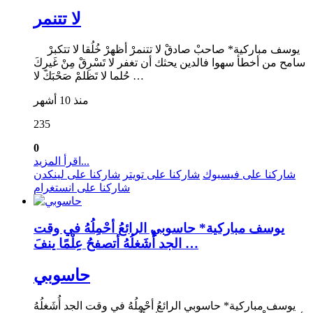
لا تتنمر
يوسف مباركية* صاحبْ صادقْ لا تتنمرْ أظهرْ خُلُقا لا تتكبرْ
سامح من أخطأ سهوا فالدين يحثك أن تغفر لا تَسْرِقْ مِنْ غَيرِكَ
حُلما لا تَظلمْ صَحْبَكَ لا …
منذ 10 أشهر
235
0
اقرأ المزيد...
شاركنا على فيسبوك
شاركنا على تويتر
شاركنا على لينكدن
شاركنا على انستغرام
يوسف مباركية* حاسوبي الرائعُ أحْمِلُهُ في وقت
الجد أُشَغلُهُ أتصفحُ عِلْمًا ينفَ …
حاسوبي
يوسف مباركية* حاسوبي الرائعُ أحْمِلُهُ في وقت الجد أُشَغلُهُ