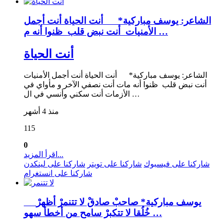
الشاعر: يوسف مباركية* أنت الحياة أنت أجمل
الأمنيات أنت نبض قلب ظنوا أنه م …
أنت الحياة
الشاعر: يوسف مباركية* أنت الحياة أنت أجمل الأمنيات
أنت نبض قلب ظنوا أنه مات أنت نصفي الآخر و مأواي في
الأزمات أنت سكني وأنسي في ال …
منذ 4 أشهر
115
0
اقرأ المزيد...
شاركنا على فيسبوك
شاركنا على تويتر
شاركنا على لينكدن
شاركنا على انستغرام
يوسف مباركية* صاحبْ صادقْ لا تتنمرْ أظهرْ
خُلُقا لا تتكبرْ سامح من أخطأ سهو …