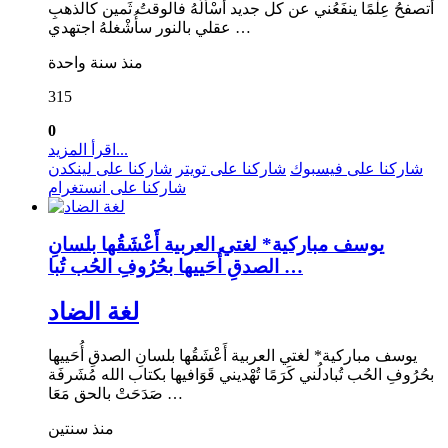
أتصفحُ عِلْمًا ينفَعُني عن كل جديد أسْأَلُهُ فالوقتُ ثَمين كالذهبِ
عقلي بالنور سأُشْغلهُ اجتهدي …
منذ سنة واحدة
315
0
اقرأ المزيد...
شاركنا على فيسبوك
شاركنا على تويتر
شاركنا على لينكدن
شاركنا على انستغرام
يوسف مباركية* لغتي العربية أَعْشَقُها بلسانِ
الصدقِ أُحَييها بحُرُوفِ الحُب تُبا …
لغة الضاد
يوسف مباركية* لغتي العربية أَعْشَقُها بلسانِ الصدقِ أُحَييها
بحُرُوفِ الحُب تُبادلُني كَرَمًا تُهْديني قَوَافيها بكتاب الله مُشَرفَة
صَدَحَتْ بالحق مَعَا …
منذ سنتين