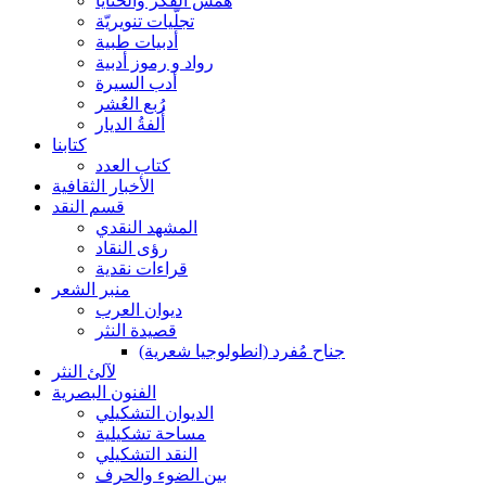
همس الفكر والحنايا
تجلّيات تنويريّة
أدبيات طبية
رواد و رموز أدبية
أدب السيرة
رُبع العُشر
أُلفةُ الديار
كتابنا
كتاب العدد
الأخبار الثقافية
قسم النقد
المشهد النقدي
رؤى النقاد
قراءات نقدية
منبر الشعر
ديوان العرب
قصيدة النثر
جناح مُفرد (انطولوجيا شعرية)
لآلئ النثر
الفنون البصرية
الديوان التشكيلي
مساحة تشكيلية
النقد التشكيلي
بين الضوء والحرف