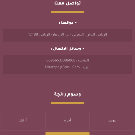
تواصل معنا
موقعنا :
الرياض الدائري الشرقي - حي الازدهار - الرياض 12488
وسائل الاتصال :
الهاتف : 00966533086068
البريد : Taifarqad@gmail.com
وسوم رائجة
فرقد
آخره
آرائك