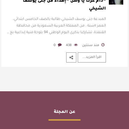
العمر ١١سنة ، من المملكة الع …
“دام عزك يا وطن “إهداء من جنى يوسف
الشيخي
المبدعة جنى يوسف الشيخي طالبة بالصف الخامس ابتدائي،
العمر ١١سنة ، من المملكة العربية السعودية من محافظة
القنفذة، تشاركنا بذكرى اليوم الوطني 94 بلوحة فنية إبداعية بع …
منذ سنتين
438
0
اقرأ المزيد...
عن المجلة