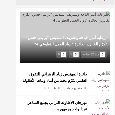
برعاية أمير الباحة وتشريف السديس “بر بني حسن”
تكرّم الفائزين بجائزة “رواد العمل التطوعي 4”
منذ 12 ساعة
5
0
جائزة المهندس زياد الزهراني للتفوق
العلمي تكرّم نخبة من أبناء وبنات الأطاولة
منذ يوم واحد
6
0
مهرجان الأطاولة التراثي يجمع الشاعر
عبدالواحد بجمهوره