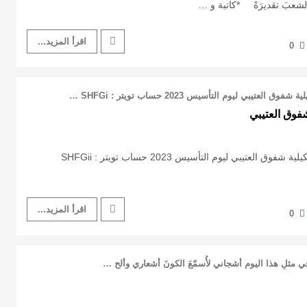
 الشعبَ تقديرَهْ *كاتبة و …
اقرأ المزيد...
0
تيبي ليوم التأسيس 2023 حساب تويتر : SHFGi …
فوق العتيبي
عتيبي ليوم التأسيس 2023 حساب تويتر : SHFGii ‏
اقرأ المزيد...
0
 مثلِ هذا اليومِ أشجاني لأُسمّعَ الكونَ أشعاري وألح …