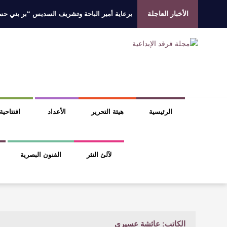
الأخبار العاجلة
برعاية أمير الباحة وتشريف السديس “بر بني حسن”
جائزة المهندس زياد الزهراني للتفوق العلمي تكرّم
الروائي جابر محمد مدخلي: أحضر داخل رواياتي بحذ
​ اللون الأحمر وشاح سردية الأدب وسر رمزية ال
الرئيسية
هيئة التحرير
الأعداد
افتتاحية
لآلئ النثر
الفنون البصرية
الكاتب: عائشة عسيري