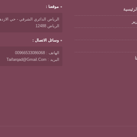
موقعنا :
لرئيسية
الرياض الدائري الشرقي - حي الازدها
رير
الرياض 12488
وسائل الاتصال :
الهاتف : 00966533086068
ا
البريد : Taifarqad@gmail.com