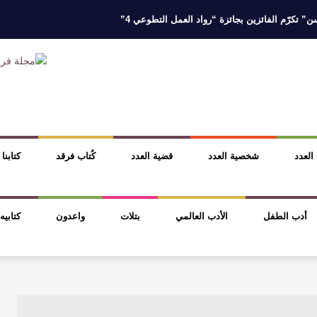
 تكرّم الفائزين بجائزة “رواد العمل التطوعي 4”
 نخبة من أبناء وبنات الأطاولة
مهرجان الأطاولة التراثي يجمع الشاعر عبدالوا
ر، والثقافة قوتنا الناعمة لمخاطبة العالم.
القيمة الأدبية بين استحقاق النص 
نصوص
آليات البناء الاستهلالي في رواية : ( على كف رتويت ) للدكتورة زينب الخ
 العدد
شخصية العدد
قضية العدد
كُتاب فرقد
كتابنا
أدب الطفل
الأدب العالمي
بتلات
واعدون
كتابيه