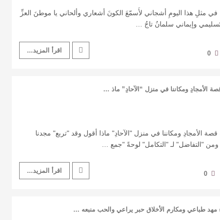
ي مثلِ هذا اليومِ أشجاني لأُسمّعَ الكونَ أشعاري وألحاني يا موطنَ العزِّ
َ تَسليمي وإيماني سلمانُ تاجُ …
اقرأ المزيد...
0
الأمجادِ ‏ومكاننا في منزل “الآحادِ” ‏ماذ …
الأمجادِ ‏ومكاننا في منزل "الآحادِ" ‏ماذا أقول وقد "تربع" مجدنا ‏
ومن "التفاضل" لـ "التكامل" لوحةً ‏"جمع …
اقرأ المزيد...
0
اء مهد طباعي ‏ومكارم الأخلاق حبر يراعي ‏والحب منبعه …