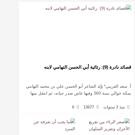
قصائد نادرة (9): رثائية أبي الحسن التهامي لابنه
أ. سعد الغريبي* وُلد الشاعر أبو الحسن علي بن محمد التهامي
بمكة حوالي سنة 360 وفيها عاش صدر حياته، ثم انتقل منها
حيث زار أقطارا إسلامية كثيرة يتكسب بمديح الأمراء، …
منذ 3 سنوات
13677
0