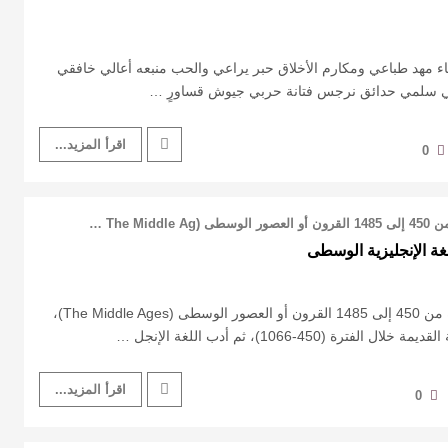
لياء مهد طباعي ‏ومكارم الأخلاق حبر يراعي ‏والحب منبعه أعالي خافقي
ي ‏سلمي حدائق نرجس فتانة ‏حربي جيوش قساورٍ …
اقرأ المزيد...
0
The Mi …
 الإنجليزية الوسطى
يُطلق المؤرخين على الفترة من 450 إلى 1485 القرون أو العصور الوسطى (The Middle Ages)،
ة (450-1066)، ثم أدب اللغة الإنجل …
اقرأ المزيد...
0