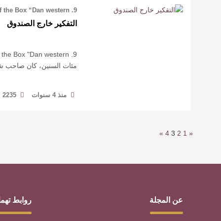
التفكير خارج الصندوق
مئات السنين، كان صاحب شر
منذ 4 سنوات
2235
»
4
3
2
1
«
عن المجلة
روابط تهم