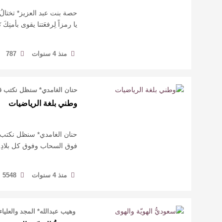
حصة بنت عبد العزيز* تختالُ ف
يا رمزاً لِرفعَتنا يقوى بأمنِك
منذ 4 سنوات
787
حنان الغامدي* سنظل نكتب قصة 
وطني بلغة الرياضيات
حنان الغامدي* سنظل نكتب قصة 
فوق السحاب وفوق كل بلادِ ‏
منذ 4 سنوات
5548
‏ وهيب عبدالله* المجد والعلي