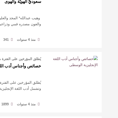
سعوديُّ الهويّة والهوى ⁦
‏ وهيب عبدالله* المجد والع
‏والعون مصدره فمي وذراع
منذ 4 سنوات
341
يُطلق المؤرخين على الفترة من 450 إلى 1485 القرون أو العصور الوسطى (ddle Ag
خصائص وأجناس أدب اللغة
وتشمل أدب اللغة الإنجليزية القديمة خلال الفتر
منذ 4 سنوات
1899