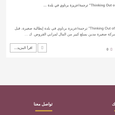
‏9. Thinking Out of the Box "Dan western" ترجمة/عزيزة برناوي في بلدة إيطالية صغيرة، قبل
كة صغيرة مدين بمبلغ كبير من المال لمرابي القروض. ك …
اقرأ المزيد...
0
ك
تواصل معنا