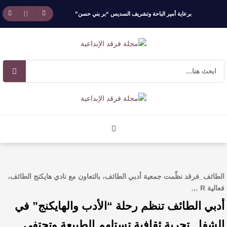
برعاية أمير الباحة وتشريف السديس “بر بني حسن”
تكرّم الفائزين بجائزة “رواد العمل التطوعي 4”
جائزة المهندس زياد الزهراني للتفوق العلمي تكرّم
نخبة من أبناء وبنات الأطاولة
مهرجان الأطاولة التراثي يجمع الشاعر عبدالواحد
بجمهوره
افتتاحية العدد 130
الطائف_فرقد نظّمت جمعية أدبي الطائف، بالتعاون مع نادي هايكنج الطائف،
الروائي جابر محمد مدخلي: أحضر داخل رواياتي
فعالية R …
أدبي الطائف تنظم رحلة “الأدب والهايكنج” في
بحذر، والثقافة قوتنا الناعمة لمخاطبة العالم.
الشفا.. تجربة ثقافية تستلهم الطبيعة وتحتفي