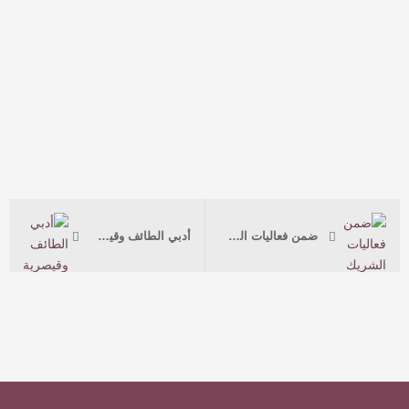
ضمن فعاليات الشريك الأدبي : الأسمري يستعرض ( ومن الشعر… شاهد ودليل ) في أدبي الطائف
أدبي الطائف وقيصرية الكتاب بالرياض يفتحان أسئلة الشعر والنقد في “جيولوجيا المعنى”