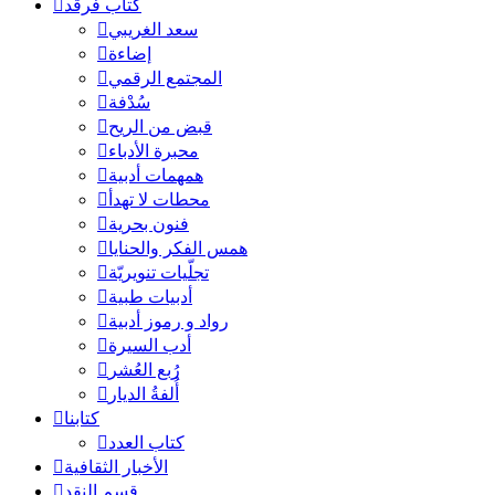
كُتاب فرقد
سعد الغريبي
إضاءة
المجتمع الرقمي
سُدْفة
قبض من الريح
محبرة الأدباء
همهمات أدبية
محطات لا تهدأ
فنون بحرية
همس الفكر والحنايا
تجلّيات تنويريّة
أدبيات طبية
رواد و رموز أدبية
أدب السيرة
رُبع العُشر
أُلفةُ الديار
كتابنا
كتاب العدد
الأخبار الثقافية
قسم النقد