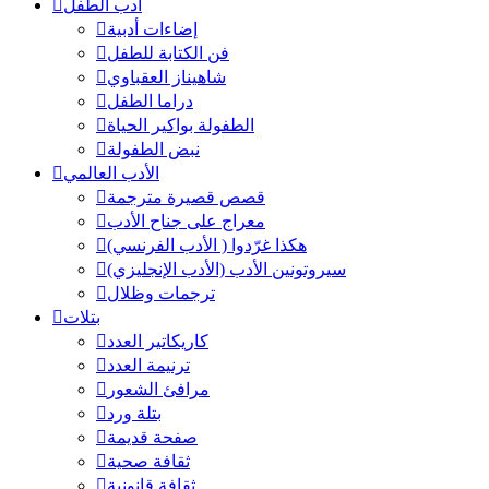
أدب الطفل
إضاءات أدبية
فن الكتابة للطفل
شاهيناز العقباوي
دراما الطفل
الطفولة بواكير الحياة
نبض الطفولة
الأدب العالمي
قصص قصيرة مترجمة
معراج على جناح الأدب
هكذا غرّدوا ( الأدب الفرنسي)
سيروتونين الأدب (الأدب الإنجليزي)
ترجمات وظلال
بتلات
كاريكاتير العدد
ترنيمة العدد
مرافئ الشعور
بتلة ورد
صفحة قديمة
ثقافة صحية
ثقافة قانونية