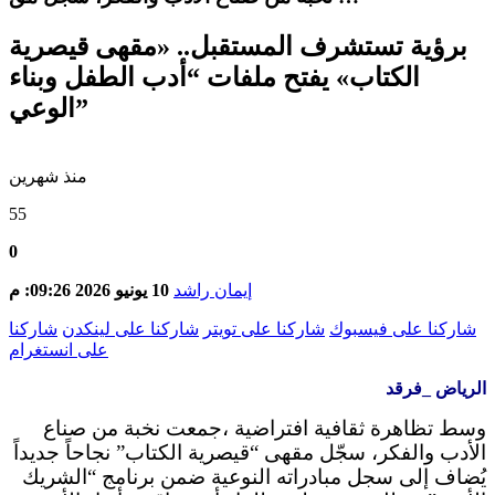
برؤية تستشرف المستقبل.. «مقهى قيصرية
الكتاب» يفتح ملفات “أدب الطفل وبناء
الوعي”
منذ شهرين
55
0
إيمان راشد
10 يونيو 2026 09:26: م
شاركنا على فيسبوك
شاركنا على تويتر
شاركنا على لينكدن
شاركنا
على انستغرام
الرياض _فرقد
وسط تظاهرة ثقافية افتراضية ،جمعت نخبة من صناع
الأدب والفكر، سجّل مقهى “قيصرية الكتاب” نجاحاً جديداً
يُضاف إلى سجل مبادراته النوعية ضمن برنامج “الشريك