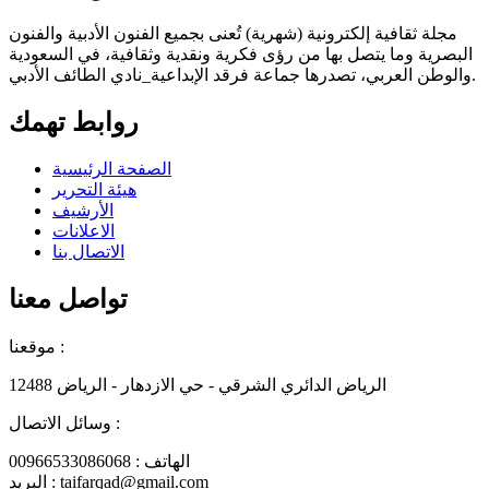
مجلة ثقافية إلكترونية (شهرية) تُعنى بجميع الفنون الأدبية والفنون
البصرية وما يتصل بها من رؤى فكرية ونقدية وثقافية، في السعودية
والوطن العربي، تصدرها جماعة فرقد الإبداعية_نادي الطائف الأدبي.
روابط تهمك
الصفحة الرئيسية
هيئة التحرير
الأرشيف
الاعلانات
الاتصال بنا
تواصل معنا
موقعنا :
الرياض الدائري الشرقي - حي الازدهار - الرياض 12488
وسائل الاتصال :
الهاتف : 00966533086068
البريد : taifarqad@gmail.com