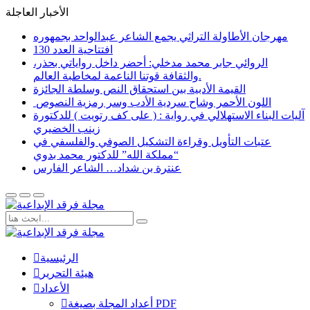
الأخبار العاجلة
مهرجان الأطاولة التراثي يجمع الشاعر عبدالواحد بجمهوره
افتتاحية العدد 130
الروائي جابر محمد مدخلي: أحضر داخل رواياتي بحذر،
والثقافة قوتنا الناعمة لمخاطبة العالم.
القيمة الأدبية بين استحقاق النص وسلطة الجائزة
​ اللون الأحمر وشاح سردية الأدب وسر رمزية النصوص
آليات البناء الاستهلالي في رواية : ( على كف رتويت ) للدكتورة
زينب الخضيري
عتبات التأويل وقراءة التشكيل الصوفي والفلسفي في
“مملكة الله” للدكتور محمد بدوي
عنترة بن شداد… الشاعر الفارس
الرئيسية
هيئة التحرير
الأعداد
أعداد المجلة بصيغة PDF