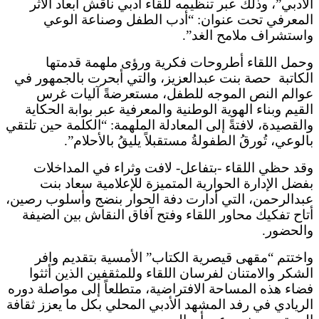
الأدبي”، وذلك عبر تنظيمه للقاء أدبي ناقش أبعاد الأثر
المعرفي تحت عنوان: “أدب الطفل وصناعة الوعي
واستشراف ملامح الغد”.
وحمل اللقاء أطروحات فكرية ورؤى ملهمة قدمتها
الكاتبة
حصة بنت عبدالعزيز، والتي أبحرت بالجمهور في
عوالم النص الموجه للطفل، مستعرضةً آليات غرس
القيم وبناء الهوية الوطنية والمعرفية عبر بوابة الحكاية
والقصيدة، لافتةً إلى المعادلة الملهمة: “الكلمة حين تلتقي
بالوعي، تُورقُ الطفولةُ مستقبلاً يليقُ بالأحلام”.
وقد حظي اللقاء -بتفاعل- لافت وثراء في المداخلات
بفضل الإدارة الحوارية المتميزة للإعلامية سعاد بنت
عبدالرحمن، التي أدارت دفة الحوار بنضج وأسلوب رصين،
أتاح تفكيك محاور اللقاء وفتح آفاق النقاش بين الضيفة
والحضور.
واختتم “مقهى قيصرية الكتاب” الأمسية بتقديم وافر
الشكر والامتنان لفرسان اللقاء وللمثقفين الذين أثثوا
فضاء هذه المساحة الافتراضية، متطلعاً إلى مواصلة دوره
الريادي في رفد المشهد الأدبي المحلي بكل ما يعزز ثقافة