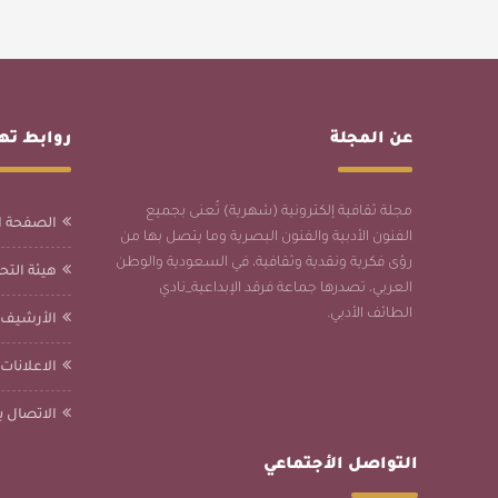
عن المجلة
روابط ت
مجلة ثقافية إلكترونية (شهرية) تُعنى بجميع
الصفحة ا
الفنون الأدبية والفنون البصرية وما يتصل بها من
رؤى فكرية ونقدية وثقافية، في السعودية والوطن
هيئة التحر
العربي، تصدرها جماعة فرقد الإبداعية_نادي
الطائف الأدبي.
الأرشيف
الاعلانات
الاتصال بن
التواصل الأجتماعي