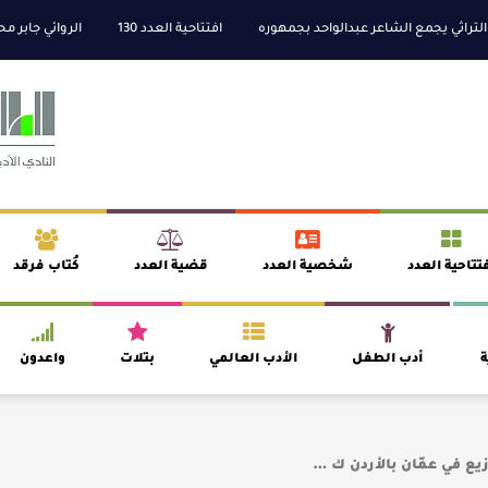
ي يجمع الشاعر عبدالواحد بجمهوره
افتتاحية العدد 130
الروائي جابر محمد مدخ
تتاحية العدد
شخصية العدد
قضية العدد
كُتاب فرقد
ة
أدب الطفل
الأدب العالمي
بتلات
واعدون
زيع في عمّان بالأردن ك …