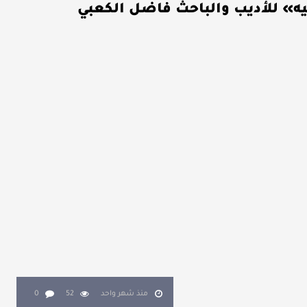
يه» للأديب والباحث فاضل الكعبي
منذ شهر واحد
52
0