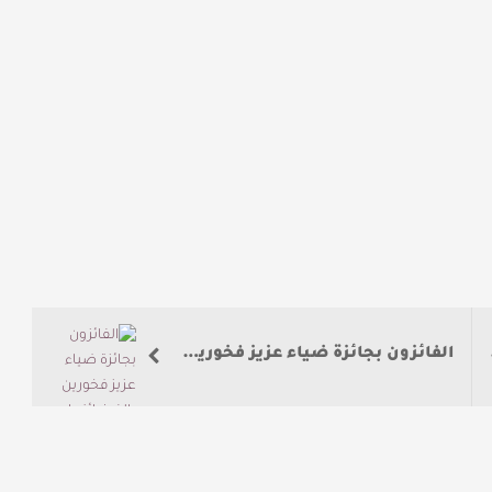
الفائزون بجائزة ضياء عزيز فخورين بالفوز؛ لأنها تحمل اسم الملك سلمان