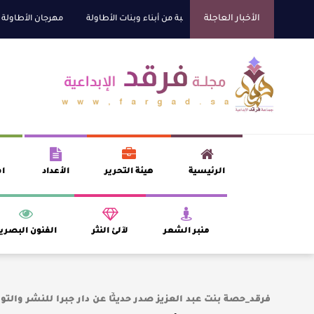
الأخبار العاجلة
راني للتفوق العلمي تكرّم نخبة من أبناء وبنات الأطاولة
مهرجان الأطاولة التراث
الرئيسية
هيئة التحرير
الأعداد
اف
منبر الشعر
لآلئ النثر
الفنون البصري
فرقد_حصة بنت عبد العزيز صدر حديثًا عن دار جبرا للنشر والتو