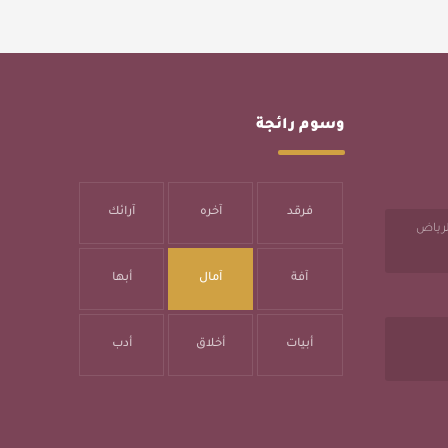
وسوم رائجة
فرقد
آخره
آرائك
الرياض
آفة
آمال
أبها
أبيات
أخلاق
أدب