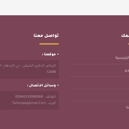
همك
تواصل معنا
موقعنا :
لرئيسية
الرياض الدائري الشرقي - حي الازدهار - 
ير
12488
وسائل الاتصال :
الهاتف : 00966533086068
البريد : Taifarqad@gmail.com
ا