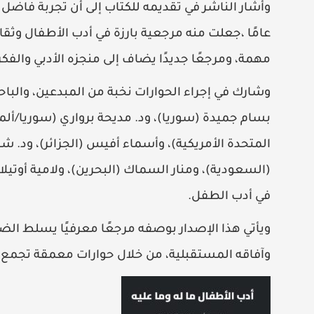
وأشار الناشر في تقديمه للكتاب إلى أن تجربة فاضل 
عامًا ،جعلت منه مرجعية بارزة في أدب الأطفال وثقا
مهمة، ومرجعًا جديدًا يضاف إلى منجزه الأدبي والفك
وشارك في إجراء الحوارات نخبة من المبدعين، والباحث
بسام جميدة (سوريا)، ود. مديحة برواري (سوريا/ألما
المتحدة الأمريكية)، وأسماء أفيس (الجزائر)، ود. ش
(السعودية)، ومنار السماك (البحرين)، ولامية أوتيل
في أدب الطفل.
ويأتي هذا الإصدار بوصفه مرجعًا معرفيًا يسلط الضو
وآفاقه المستقبلية، من خلال حوارات معمقة تجمع بين ا