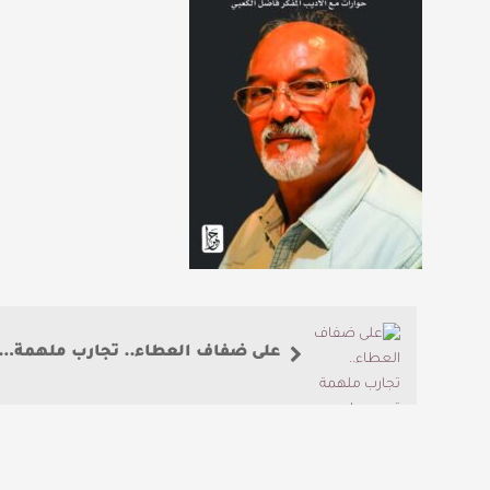
على ضفاف العطاء.. تجارب ملهمة ترسم ملامح التميز التطوعي في تبوك