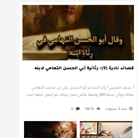
قصائد نادرة (9): رثائية أبي الحسن التهامي لابنه
أ. سعد الغريبي* وُلد الشاعر أبو الحسن علي بن محمد التهامي
بمكة حوالي سنة 360 وفيها عاش صدر حياته، ثم انتقل منها حيث
زار أقطارا إسلامية كثيرة يتكسب بمديح الأمراء، …
منذ 3 سنوات
13676
0