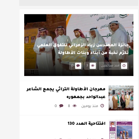
جائزة المهندس زياد الزهراني للتفوق العلمي
تكرّم نخبة من أبناء وبنات الأطاولة
منذ ساعتين
3
0
مهرجان الأطاولة التراثي يجمع الشاعر
عبدالواحد بجمهوره
منذ يومين
8
0
افتتاحية العدد 130