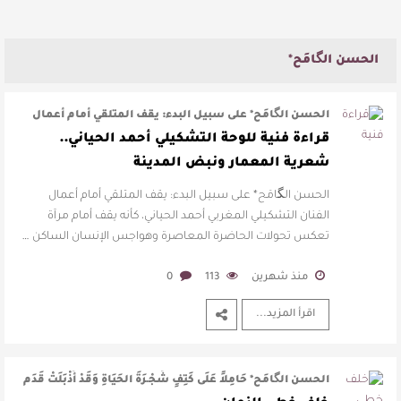
الحسن الگامَح*
الحسن الگامَح* على سبيل البدء: يقف المتلقي أمام أعمال
الفنان التشكيلي المغربي أح …
قراءة فنية للوحة التشكيلي أحمد الحياني..
شعرية المعمار ونبض المدينة
الحسن الگامَح* على سبيل البدء: يقف المتلقي أمام أعمال
الفنان التشكيلي المغربي أحمد الحياني، كأنه يقف أمام مرآة
تعكس تحولات الحاضرة المعاصرة وهواجس الإنسان الساكن …
منذ شهرين
113
0
اقرأ المزيد...
الحسن الگامَح* حَامِلاً عَلَى كَتِفٍ شَجْـرَةَ الحَيَاةِ وَقَدْ أَذْبَلَتْ قَدَم