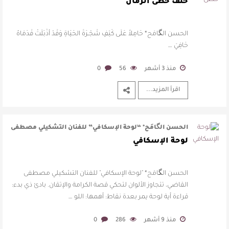
…
خلف خطى الزمان
الحسن الگامَح* حَامِلاً عَلَى كَتِفٍ شَجْـرَةَ الحَيَاةِ وَقَدْ أَذْبَلَتْ قَدَمَاهُ
حَافِيَ …
منذ 3 أشهر
56
0
اقرأ المزيد...
الحسن الگامَح* “لوحة الإسكافي” للفنان التشكيلي مصطفى
القاضي، تتجاوز …
لوحة الإسكافي
الحسن الگامَح* "لوحة الإسكافي" للفنان التشكيلي مصطفى
القاضي، تتجاوز الألوان لتحكي قصة الكرامة والإتقان. بادئ ذي بدء:
قراءة أية لوحة يمر بعدة نقاط: أهمها: اللو …
منذ 9 أشهر
286
0