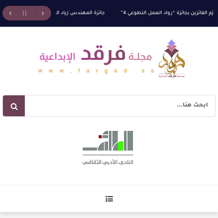
الفائزين بجائزة “رواد العمل التطوعي 4”
جائزة المهندس زياد الزهراني للتفوق العلمي تكرّم ن
آليات البناء الاستهلالي في رواية : ( على كف رتويت ) للدكتورة زينب الخضيري