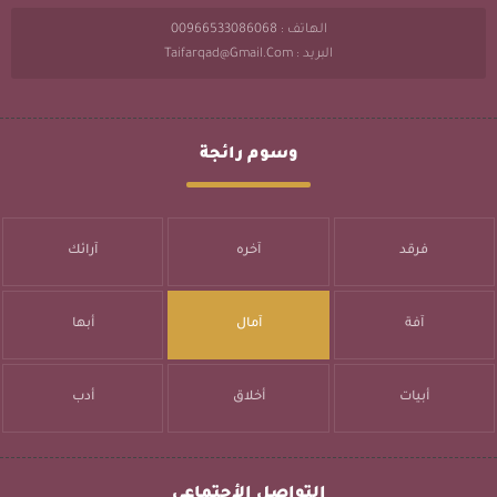
الهاتف : 00966533086068
البريد : Taifarqad@gmail.com
وسوم رائجة
فرقد
آخره
آرائك
آفة
آمال
أبها
أبيات
أخلاق
أدب
التواصل الأجتماعي