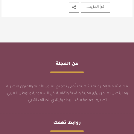
اقرأ المزيد...
عن المجلة
مجلة ثقافية إلكترونية (شهرية) تُعنى بجميع الفنون الأدبية والفنون البصرية
وما يتصل بها من رؤى فكرية ونقدية وثقافية، في السعودية والوطن العربي،
تصدرها جماعة فرقد الإبداعية_نادي الطائف الأدبي.
روابط تهمك