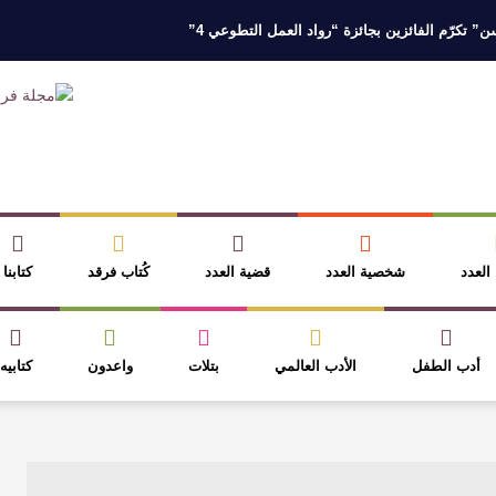
 تكرّم الفائزين بجائزة “رواد العمل التطوعي 4”
 نخبة من أبناء وبنات الأطاولة
مهرجان الأطاولة التراثي يجمع الشاعر عبدالوا
ر، والثقافة قوتنا الناعمة لمخاطبة العالم.
القيمة الأدبية بين استحقاق النص 
نصوص
آليات البناء الاستهلالي في رواية : ( على كف رتويت ) للدكتورة زينب الخ
 العدد
شخصية العدد
قضية العدد
كُتاب فرقد
كتابنا
أدب الطفل
الأدب العالمي
بتلات
واعدون
كتابيه