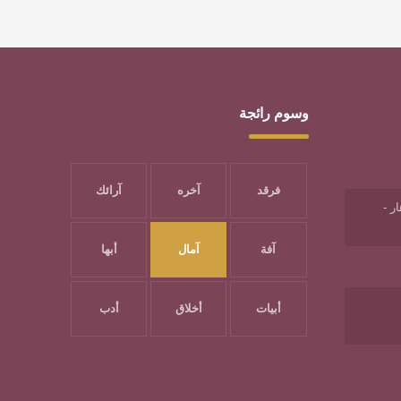
وسوم رائجة
فرقد
آخره
آرائك
ر -
آفة
آمال
أبها
أبيات
أخلاق
أدب