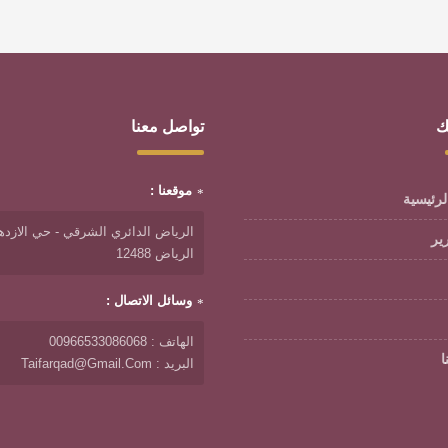
ك
تواصل معنا
موقعنا :
لرئيسية
الرياض الدائري الشرقي - حي الازدها
رير
الرياض 12488
وسائل الاتصال :
الهاتف : 00966533086068
ا
البريد : Taifarqad@gmail.com