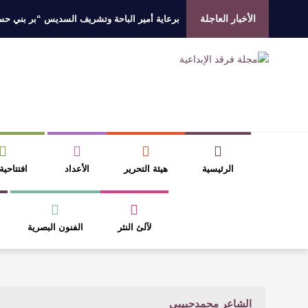
الأخبار العاجلة
برعاية أمير الباحة وتشريف السديس “بر بني حسن”
جائزة المهندس زياد الزهراني للتفوق العلمي تكرّم
الروائي جابر محمد مدخلي: أحضر داخل رواياتي بحذ
​ اللون الأحمر وشاح سردية الأدب وسر رمزية ال
الرئيسية
هيئة التحرير
الأعداد
افتتاحية
لآلئ النثر
الفنون البصرية
الشاعر محمدحبيبي