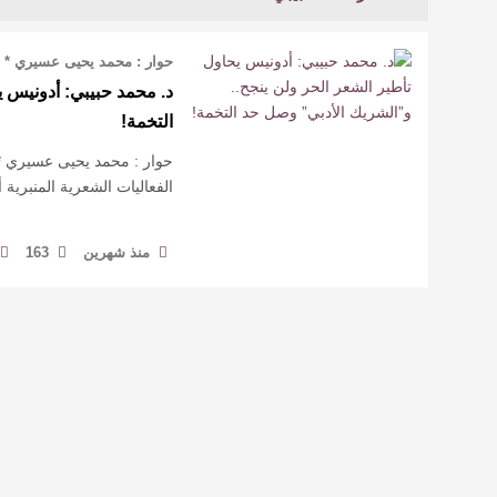
حوار : محمد يحيى عسيري * ه
د. محمد حبيبي: أدونيس ي
التخمة!
حوار : محمد يحيى عسيري * 
الفعاليات الشعرية المنبرية أص
منذ شهرين
163