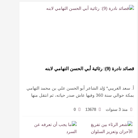
قصائد نادرة (9): رثائية أبي الحسن التهامي لابنه
أ. سعد الغريبي* وُلد الشاعر أبو الحسن علي بن محمد التهامي
بمكة حوالي سنة 360 وفيها عاش صدر حياته، ثم انتقل منها
حيث زار أقطارا إسلامية كثيرة يتكسب بمديح الأمراء، …
منذ 3 سنوات
13678
0