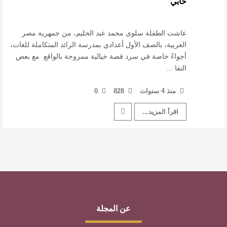
حابي
للدكتورة زينب الخضيري
عتبات التأويل وقراءة التشكيل الصوفي والفلسفي
عاشت الطفلة سلوى محمد عبد الحليم، من جمهرية مصر
العربية، بالصف الأول أعدادي بمدرسة الرائد المتكاملة للغات،
أجواءً خاصة في سرد قصة خيالية ممزوجة بالواقع مع بعض
في “مملكة الله” للدكتور محمد بدوي
التفا …
عنترة بن شداد… الشاعر الفارس
منذ 4 سنوات
828
0
اقرأ المزيد...
عن المجلة