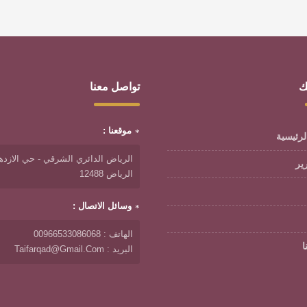
ك
تواصل معنا
موقعنا :
لرئيسية
الرياض الدائري الشرقي - حي الازدها
رير
الرياض 12488
وسائل الاتصال :
الهاتف : 00966533086068
ا
البريد : Taifarqad@gmail.com