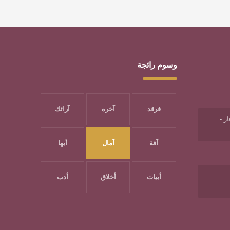
وسوم رائجة
فرقد
آخره
آرائك
ر -
آفة
آمال
أبها
أبيات
أخلاق
أدب