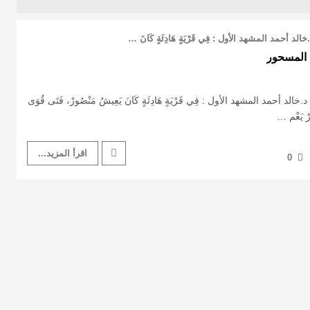
أحمد المشهد الأول : فِي قَرْيَةٍ هَادِئَةٍ كَانَ …
المسحور
أحمد المشهد الأول : فِي قَرْيَةٍ هَادِئَةٍ كَانَ يَعِيشُ مَنْصُورْ، فَتَى قُوَى
ورْ يَعْم …
اقرأ المزيد...
0