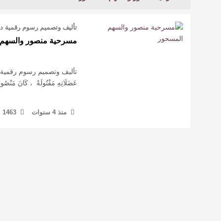
تأليف وتصميم رسوم رقمية د.خالد 
مسرحية منصور والسهم 
تأليف وتصميم رسوم رقمية د.خالد 
عَضَلَاتِهِ مَفْتُولَةً ، كَانَ مَنْصُ
منذ 4 سنوات
1463