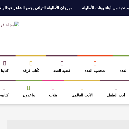
 نخبة من أبناء وبنات الأطاولة
مهرجان الأطاولة التراثي يجمع الشاعر عبدالوا
ر، والثقافة قوتنا الناعمة لمخاطبة العالم.
القيمة الأدبية بين استحقاق النص 
نصوص
آليات البناء الاستهلالي في رواية : ( على كف رتويت ) للدكتورة زينب الخ
 في “مملكة الله” للدكتور محمد بدوي
 العدد
شخصية العدد
قضية العدد
كُتاب فرقد
كتابنا
أدب الطفل
الأدب العالمي
بتلات
واعدون
كتابيه