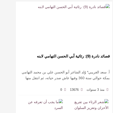
قصائد نادرة (9): رثائية أبي الحسن التهامي لابنه
أ. سعد الغريبي* وُلد الشاعر أبو الحسن علي بن محمد التهامي
بمكة حوالي سنة 360 وفيها عاش صدر حياته، ثم انتقل منها
حيث زار أقطارا إسلامية كثيرة يتكسب بمديح الأمراء، …
منذ 3 سنوات
13676
0