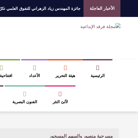
الأخبار العاجلة
جائزة المهندس زياد الزهراني للتفوق العلمي تكرّم
الروائي جابر محمد مدخلي: أحضر داخل رواياتي بحذ
​ اللون الأحمر وشاح سردية الأدب وسر رمزية ال
عتبات التأويل وقراءة التشكيل الصوفي والفلسفي
الرئيسية
هيئة التحرير
الأعداد
افتتاحية
لآلئ النثر
الفنون البصرية
مسرحية منصور والسهم المسحور