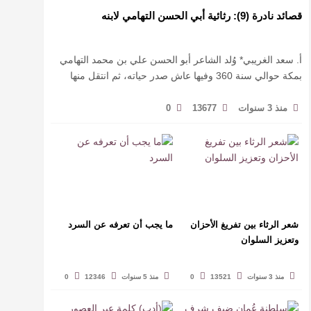
قصائد نادرة (9): رثائية أبي الحسن التهامي لابنه
أ. سعد الغريبي* وُلد الشاعر أبو الحسن علي بن محمد التهامي
بمكة حوالي سنة 360 وفيها عاش صدر حياته، ثم انتقل منها
حيث زار أقطارا إسلامية كثيرة يتكسب بمديح الأمراء، …
منذ 3 سنوات
13677
0
شعر الرثاء بين تفريغ الأحزان
ما يجب أن تعرفه عن السرد
وتعزيز السلوان
منذ 3 سنوات
13521
0
منذ 5 سنوات
12346
0