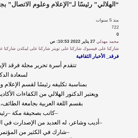
“الهلالي” رئيسًا لـ”الإعلام وعلوم الاتصال” ب
منذ 5 سنوات
722
0
محمد مهدلي
27 يناير 2022 10:53: ص
شاركنا على فيسبوك
شاركنا على تويتر
شاركنا على لينكدن
شاركنا ع
فرقد_ الأخبار الثقافية
تتقدم
أسرة
تحرير
مجلة
فرقد
الإ
لسعادة ا
لدك
بمناسبة تكليفه
رئيسًا
لقسم
الإعلام
وع
ويعتبر
الدكتور
الهلالي
من
الكفاءات
الأكادي
بقسم
اللغة
العربية
بجامعة
الطائف،
–
كاتب
بصحيفة
مكة
–
رئي
–
أديب
وشاعر،
له
العديد
من
الإصدارت
في
ا
–
شارك
في
الكثير
من
المؤتمر