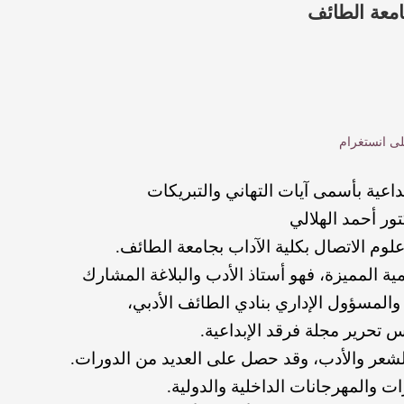
جامعة الطائف
لى انستغرام
بداعية
بأسمى
آيات
التهاني
والتبريكات
تور
أحمد
الهلالي
لوم
الاتصال
بكلية
الآداب
بجامعة
الطائف
.
مية
المميزة،
فهو
أستاذ
الأدب
والبلاغة
المشارك
والمسؤول
الإداري
بنادي
الطائف
الأدبي،
س
تحرير
مجلة
فرقد
الإبداعية
.
لشعر
والأدب،
وقد
حصل
على
العديد
من
الدورات.
ات
والمهرجانات
الداخلية
والدولية
.