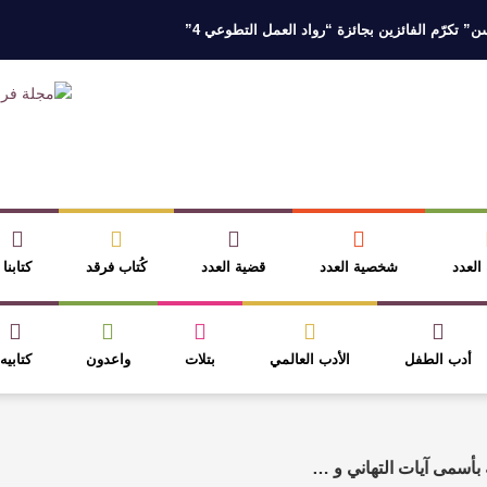
 تكرّم الفائزين بجائزة “رواد العمل التطوعي 4”
 نخبة من أبناء وبنات الأطاولة
مهرجان الأطاولة التراثي يجمع الشاعر عبدالوا
ر، والثقافة قوتنا الناعمة لمخاطبة العالم.
القيمة الأدبية بين استحقاق النص 
نصوص
آليات البناء الاستهلالي في رواية : ( على كف رتويت ) للدكتورة زينب الخ
 العدد
شخصية العدد
قضية العدد
كُتاب فرقد
كتابنا
أدب الطفل
الأدب العالمي
بتلات
واعدون
كتابيه
ة بأسمى آيات التهاني و …