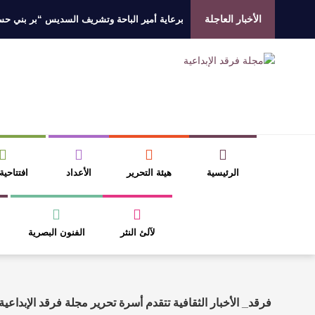
الأخبار العاجلة
برعاية أمير الباحة وتشريف السديس “بر بني حسن”
جائزة المهندس زياد الزهراني للتفوق العلمي تكرّم
الروائي جابر محمد مدخلي: أحضر داخل رواياتي بحذ
​ اللون الأحمر وشاح سردية الأدب وسر رمزية ال
الرئيسية
هيئة التحرير
الأعداد
افتتاحية
لآلئ النثر
الفنون البصرية
فرقد_ الأخبار الثقافية تتقدم أسرة تحرير مجلة فرقد الإبداعي