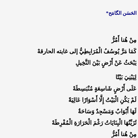
الحَسَن الگامَح*
مِنْ هُنا أَمُرُّ
كَمَا مَرَّ يُوسُفُ الْمُرَابِطِيُّ إلى غايته الحارقهْ
يَبْحَثُ عَنْ أَرْضٍ بَيْنَ النَّخِيلِ
لِيَبْنِيَ بَيْتًا
عَلَى أَرْضٍ شَاسِعَةٍ مُنْبَسِطَهْ
لَمْ يَكُنِ الْبَيْتُ إِلَّا أَسْوَارًا عَالِيَةً
لَهَا أَبْوَابٌ وَمَسْجِدٌ وَسَاحَةٌ
تُزَيِّنُهَا الْبِنَايَاتُ رَغْمَ الْحَرَارَةِ الْمُفْرِطَهْ
مِنْ هُنا أَمُرُّ