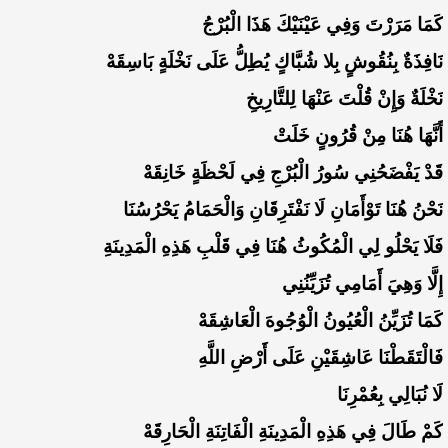
كَمَا مَرَرْتَ وَفِي عَيْنَيْكَ هَذَا الْبُرْجُ
نَافِذَةٌ بِنُقُوشٍ بِلا شُبَّاكٍ يُطِلُّ عَلَى نَخْلَةٍ بَاسِقَهْ
نَخْلَةٌ وَإِنْ قُلْتَ عَنْهَا لِلتَّارِيخِ
أَنَّهَا هُنَا مِنْ قُرُونٍ خَلَتْ
قَدْ يَفْضَحُنِي سُورُ الْبُرْجِ فِي لَحْظَةٍ خَانِقَهْ
نَحْنُ هُنَا تَوْأَمَانِ لَا نَفْتَرِقَانِ وَالْحَمَامُ يَحْرُسُنَا
فَلَا يَحْلُو لِي الْمُكُوثُ هُنَا فِي قَلْبِ هَذِهِ الْمَدِينَةِ
إِلَّا وَهِيَ أَمَامِي تُزَيِّنُنِي
كَمَا تُزَيِّنُ الْعُيُونُ الْوُجُوهَ الْعَاشِقَهْ
فَالْتَقَطْنَا عَاشِقَيْنِ عَلَى أَرْضِ اللَّهِ
لَا نُبَالِي بِعُمْرِنَا
كَمْ طَالَ فِي هَذِهِ الْمَدِينَةِ الْفَاتِنَةِ الْحَارِقَهْ