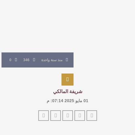
القيمة الأدبية بين استحقاق النص وسلطة الجائزة
​ اللون الأحمر وشاح سردية الأدب وسر رمزية
النصوص
آليات البناء الاستهلالي في رواية : ( على كف رتويت )
منذ سنة واحدة
346
0
للدكتورة زينب الخضيري
شريفة المالكي
01 مايو 2025 07:14: م