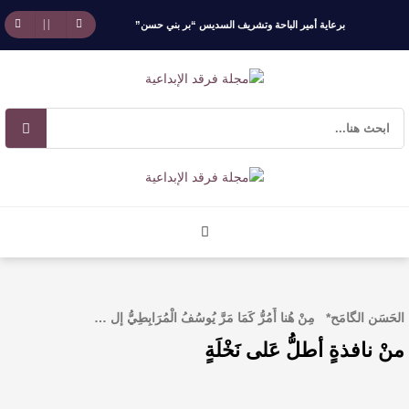
برعاية أمير الباحة وتشريف السديس “بر بني حسن”
تكرّم الفائزين بجائزة “رواد العمل التطوعي 4”
جائزة المهندس زياد الزهراني للتفوق العلمي تكرّم
نخبة من أبناء وبنات الأطاولة
مهرجان الأطاولة التراثي يجمع الشاعر عبدالواحد
بجمهوره
افتتاحية العدد 130
الحَسَن الگامَح* مِنْ هُنا أَمُرُّ كَمَا مَرَّ يُوسُفُ الْمُرَابِطِيُّ إل …
الروائي جابر محمد مدخلي: أحضر داخل رواياتي
منْ نافذةٍ أطلُّ عَلى نَخْلَةٍ
بحذر، والثقافة قوتنا الناعمة لمخاطبة العالم.