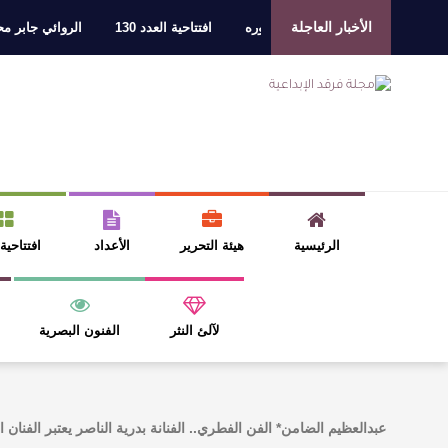
الأخبار العاجلة
مع الشاعر عبدالواحد بجمهوره
افتتاحية العدد 130
الروائي جابر محمد مدخلي
فارس
الرئيسية
هيئة التحرير
الأعداد
افتتاحية
لآلئ النثر
الفنون البصرية
عبدالعظيم الضامن* الفن الفطري.. الفنانة بدرية الناصر يعتبر الفنان ا