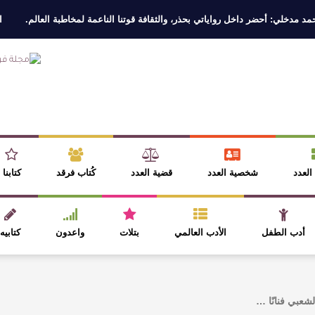
: أحضر داخل رواياتي بحذر، والثقافة قوتنا الناعمة لمخاطبة العالم.
القيمة ال
 العدد
شخصية العدد
قضية العدد
كُتاب فرقد
كتابنا
أدب الطفل
الأدب العالمي
بتلات
واعدون
كتابيه
لشعبي فنانًا …