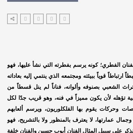
لفنان الفطري؛ كونه يرسم بفطرته التي نشأ عليها، فهو
 ارتباطاً قوياً ببيئته ومجتمعه الذي ينتمي إليه بعاداته
راث الشعبي بصنوفه وألوانه، فناناً لم ينل قسطاً من
ية تؤهله لأن يكون مميزاً في فنه، وهو قريب جدًا لكل
ات وحركات يقوم بها الفلكلوريون، ويرسم ألعابهم
وجمال عمارتها، لا يعترف بالمنظور ولا بالتشريح، فهو
نذكر على سبيل المثال الفنان أيوب حسين والفنان خلفة