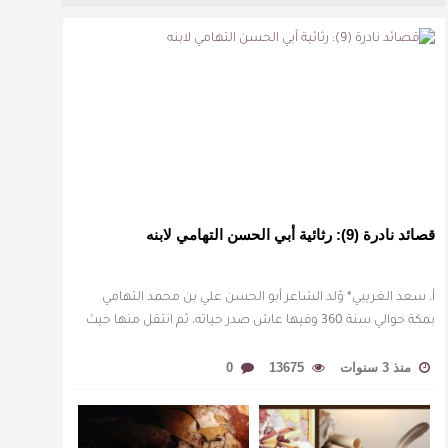
قصائد نادرة (9): رثائية أبي الحسن التهامي لابنه
أ. سعد الغريبي* وُلد الشاعر أبو الحسن علي بن محمد التهامي
بمكة حوالي سنة 360 وفيها عاش صدر حياته، ثم انتقل منها حيث
زار أقطارا إسلامية كثيرة يتكسب بمديح الأمراء، …
منذ 3 سنوات
13675
0