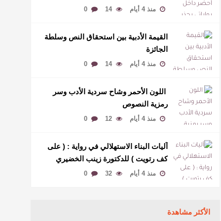
لمخاطبة العالم.
منذ 4 أيام
14
0
القيمة الأدبية بين استحقاق النص وسلطة
الجائزة
منذ 4 أيام
14
0
​ اللون الأحمر وشاح سردية الأدب وسر
رمزية النصوص
منذ 4 أيام
12
0
آليات البناء الاستهلالي في رواية : ( على
كف رتويت ) للدكتورة زينب الخضيري
منذ 4 أيام
32
0
الأكثر مشاهدة