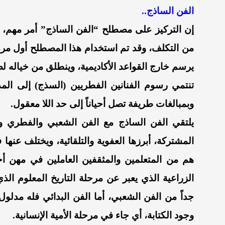
‎إن التركيز على مصطلح “الفن الساذج” أمر مهم، فه
من التكلف، وقد تم استخدام هذا المصطلح أول م
يرسم خارج القواعد الأكاديمية، وينطلق من خياله ل
‎تنتمي رسوم الفنانين الفطريين (السذج) إلى الم
وبمبالغات طريفة تصل أحياناً إلى حد اللا معقول.
‎يلتقي الفن الساذج مع الفن الشعبي والفطري و
المشتركة، أبرزها العفوية والتلقائية، ويختلف عن
هم من المتعلمين والمثقفين العاملين في مهن أخ
الزراعية الذي يعبر عن مرحلة التاريخ المعلوم ا
جداً من الفن الشعبي، أما الفن البدائي فله مدلول
وجود الكتابة، أي جاء في مرحلة الأمية الإنسانية.