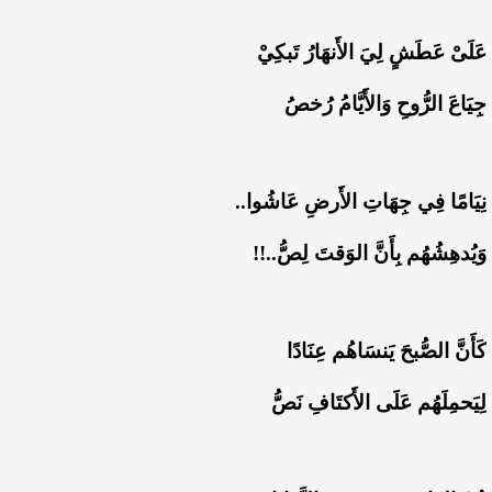
عَلَىْ عَطَشٍ لِيَ الأَنهَارُ تَبكِيْ
جِيَاعَ الرُّوحِ وَالأَيَّامُ رُخصُ
نِيَامًا فِي جِهَاتِ الأَرضِ عَاشُوا..
وَيُدهِشُهُم بِأَنَّ الوَقتَ لِصُّ..!!
كَأَنَّ الصُّبحَ يَنسَاهُم عِنَادًا
لِيَحمِلَهُم عَلَى الأَكتَافِ نَصُّ