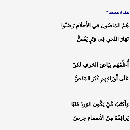
هندة محمد*
هُمُ المَاضُونَ فِي الأَحلَامِ رَصُـّوا
نَهَارَ اللَحنِ فِي وَتَرٍ يَغُصُّ
أُعَلِّمُهُم بِيَاضَ الحَرفِ لَكنْ
عَلَى أَورَاقِهِمِ كَبُرَ المَقَصُّ
وَأَكتُبُ كَيْ يَكُونَ الوَردُ قَلبًا
يَرافِقُهُ مِنْ الأَسمَاءِ حِرصُ