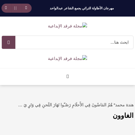
مهرجان الأطاولة التراثي يجمع الشاعر عبدالواحد
بجمهوره
افتتاحية العدد 130
الروائي جابر محمد مدخلي: أحضر داخل رواياتي
بحذر، والثقافة قوتنا الناعمة لمخاطبة العالم.
القيمة الأدبية بين استحقاق النص وسلطة الجائزة
​ اللون الأحمر وشاح سردية الأدب وسر رمزية
هندة محمد* هُمُ المَاضُونَ فِي الأَحلَامِ رَصُـّوا نَهَارَ اللَحنِ فِي وَتَرٍ يَ …
الغاوون
النصوص
آليات البناء الاستهلالي في رواية : ( على كف رتويت )