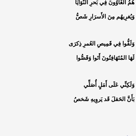
هُمُ الغَاوُونَ فِي بَحرِ النَّوَايَا
وَيُغرِيهُم مِنَ الأَسرَارِ شَصُّ
وَلَفُّوا فِي قَمِيصِ العُمرِ ذِكرَى
لَهَا المُتَهَافِتُونَ أَتَوا وَقَصُّوا
وَلَكِنِّي عَلَى أَمَلٍ أُصَلِّي
بَأَنَّ الحَقلَ قَد يَروِيهِ شَخصُ