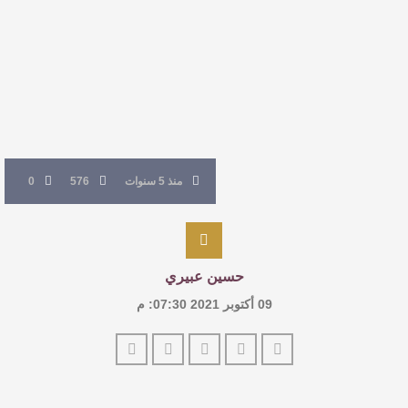
للدكتورة زينب الخضيري
عتبات التأويل وقراءة التشكيل الصوفي والفلسفي
في “مملكة الله” للدكتور محمد بدوي
عنترة بن شداد… الشاعر الفارس
منذ 5 سنوات
576
0
حسين عبيري
09 أكتوبر 2021 07:30: م