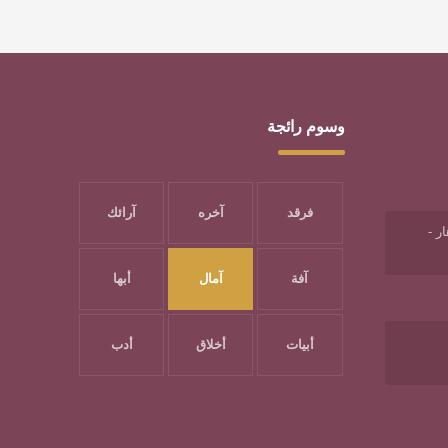
وسوم رائجة
فرقد
آخره
آرائك
ر -
آفة
آمال
أبها
أبيات
أخلاق
أدب