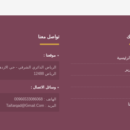
ك
تواصل معنا
موقعنا :
لرئيسية
الرياض الدائري الشرقي - حي الازدها
رير
الرياض 12488
وسائل الاتصال :
الهاتف : 00966533086068
ا
البريد : Taifarqad@gmail.com