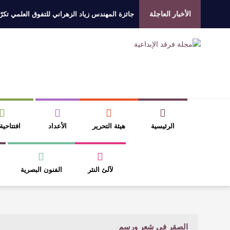
الأخبار العاجلة
جائزة المهندس زياد الزهراني للتفوق العلمي تكرّم
الروائي جابر محمد مدخلي: أحضر داخل رواياتي بحذ
​ اللون الأحمر وشاح سردية الأدب وسر رمزية ال
عتبات التأويل وقراءة التشكيل الصوفي والفلسفي
الرئيسية
هيئة التحرير
الأعداد
افتتاحية
لآلئ النثر
الفنون البصرية
الصقر في شعر ورسم