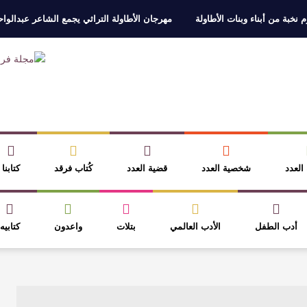
 نخبة من أبناء وبنات الأطاولة
مهرجان الأطاولة التراثي يجمع الشاعر عبدالوا
ر، والثقافة قوتنا الناعمة لمخاطبة العالم.
القيمة الأدبية بين استحقاق النص 
نصوص
آليات البناء الاستهلالي في رواية : ( على كف رتويت ) للدكتورة زينب الخ
 في “مملكة الله” للدكتور محمد بدوي
 العدد
شخصية العدد
قضية العدد
كُتاب فرقد
كتابنا
أدب الطفل
الأدب العالمي
بتلات
واعدون
كتابيه