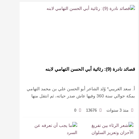
قصائد نادرة (9): رثائية أبي الحسن التهامي لابنه
أ. سعد الغريبي* وُلد الشاعر أبو الحسن علي بن محمد التهامي
بمكة حوالي سنة 360 وفيها عاش صدر حياته، ثم انتقل منها
حيث زار أقطارا إسلامية كثيرة يتكسب بمديح الأمراء، …
منذ 3 سنوات
13676
0