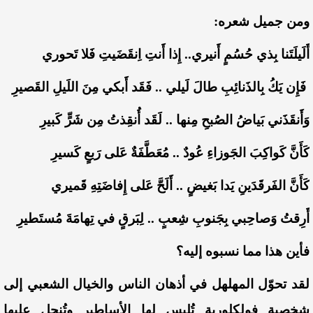
ومن جميل شعره:
أَلَيلَتَنا بِذي حُسُمٍ أَنيري.. إِذا أَنتِ اِنقَضَيتِ فَلا تَحوري
فَإِن يَكُ بِالذَنائِبِ طالَ لَيلي .. فَقَد أَبكي مِنَ اللَيلِ القَصيرِ
وَأَنقَذَني بَياضُ الصُبحِ مِنها .. لَقَد أُنقِذتُ مِن شَرٍّ كَبيرِ
كَأَنَّ كَواكِبَ الجَوزاءِ عُودٌ .. مُعَطَّفَةٌ عَلى رَبعٍ كَسيرِ
كَأَنَّ
الفَرقَدَينِ
يَدا بَغيضٍ .. أَلَحَّ عَلى إِفاضَتِهِ قَميري
أَرِقتُ وَصاحِبي بِجَنوبِ شِعبٍ .. لِبَرقٍ في تِهامَةَ مُستَطيرِ
فأين هذا مما نسبوه إليه؟
لقد تحوّل المهلهل في أذهان الناس والخيال الشعبي إلى
شخصية فولكلورية تُلبس لها الأساطير وتُنحل عليها