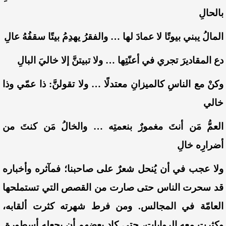
بالحالِ
المالُ يبني بيوتًا لا عمادَ لها … والفقرُ يهدِمُ بي
تًا سقفُهُ عالِ
دع المقاديرَ تجري في أعنّتِها … ولا تبيتنَّ إلا خاليَ البالِ
وكنْ مع الناسِ كالميزانِ معتدلًا … ولا تقولنَّ: ذا عمّي وذا
خالي
العمُّ مَن أنتَ مغمورٌ بنعمتِه … والخالُ مَن كنتَ من
أضرارِه خالِ
ولا عجب في أن يُنحل شعرٌ على صاحبنا؛ فمآثره وأخباره
قد سحرت الناس حتى صارت من القصص التي تستملحها
العامّة في المجالس. ومن فرط شهرته كثرت ألقابه،
وكثرت معه الروايات، حتى كاد بعضهم أن يجعله أسطورة.