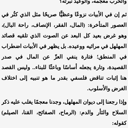
والحرب معجمه، والوعيد نبرته؟
ثم إن في الأبيات نزوعًا وعظيًّا صريحًا مثل الذي كثُر في
العصور المتأخرة: (المال، الفقر، الإنصاف، راحة البال)،
وهو غرض بعيد كل البعد عن الصوت الذي تلقيه قصائد
المهلهل في مراثيه ووعيده. بل يظهر في الأبيات اضطراب
في المنطق؛ فتارة ينفي العزّ عن المال في صدر
القصيدة، وتارة يجعله أساسًا وباعثًا للبناء.. وليس القصد
هنا إثبات تناقض فلسفي بقدر ما هو تنبيه إلى اختلاف
الغرض والأسلوب.
وإذا رجعنا إلى ديوان المهلهل، وجدنا معجمًا يغلب عليه ذكر
السلاح والثأر والدم: (الرماح، الصفائح، القنا، الصيلم)
كقوله: