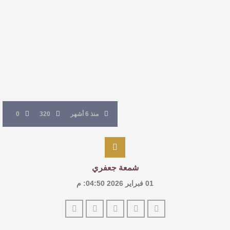
النصوص
آليات البناء الاستهلالي في رواية : ( على كف رتويت )
للدكتورة زينب الخضيري
عتبات التأويل وقراءة التشكيل الصوفي والفلسفي
في “مملكة الله” للدكتور محمد بدوي
منذ 6 أشهر
320
0
شمعة جعفري
01 فبراير 2026 04:50: م