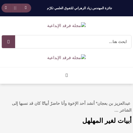
جائزة المهندس زياد الزهراني للتفوق العلمي تكرّم
نخبة من أبناء وبنات الأطاولة
مهرجان الأطاولة التراثي يجمع الشاعر عبدالواحد
بجمهوره
افتتاحية العدد 130
الروائي جابر محمد مدخلي: أحضر داخل رواياتي
بحذر، والثقافة قوتنا الناعمة لمخاطبة العالم.
عبدالعزيز بن بعجان* أنشد أحد الإخوة وأنا حاضرٌ أبياتًا كان قد نسبها إلى
القيمة الأدبية بين استحقاق النص وسلطة الجائزة
الشاعر …
أبيات لغير المهلهل
​ اللون الأحمر وشاح سردية الأدب وسر رمزية