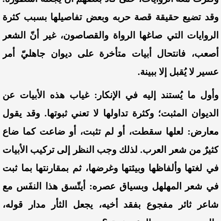
وقد تضيع حقيقة قصة حربه وبعض تفاصيلها بسبب كثرة
الروايات التي صاغها الرواة والقصاصون، غير أنّ الشعر
أصعب، فانتحال أبيات متأخرة على ديوان جاهليّ أمر
عسير لا يُقبل إلا ببينة.
وأول ما يُستند إليه في الإنكار: غياب هذه الأبيات عن
الديوان المثبت؛ وكثرة تداولها لا تعني ثبوتها. وقد يقول
معارض: لعلها سقطت، أو لم تثبت، أو ضاعت كما ضاع
كثيرٌ من شعر العرب. لذلك وجب النظر إلى تركيب الأبيات
في لغتها وألفاظها وبيئتها وغرضها، ثم بمقارنتها بما ثبت
في شعر المهلهل وبسياق عصره: أيتّسق هذا النفَس مع
شاعر ثائر مفجوع بفقد أخيه، يجعل الثأر مدار قوله،