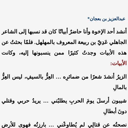
عبدالعزيز بن بعجان*
أنشد أحد الإخوة وأنا حاضرٌ أبياتًا كان قد نسبها إلى الشاعر
الجاهلي عَدِيّ بن ربيعة المعروف بالمهلهل. فلمّا بحثتُ عن
هذه الأبيات وجدتُ كثيرًا ممن ينسبونها إليه، وكانت
الأبيات:
الزيرُ أنشدَ شعرًا من ضمائرِه … العِزُّ بالسيفِ، ليس العِزُّ
بالمالِ
شيبون أرسلَ يومَ الحربِ يطلبُني … يريدُ حربي وقتلي
دونَ أبطالِ
نصحتُه عن قتالِي لم يُطاوعْني … بارزتُه فهوى للأرضِ