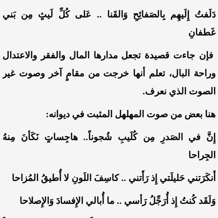
دَلَفتُ إِلَيهِم بِالصَفائِحِ وَالقَنا .. عَلى كُلِّ لَيثٍ مِن بَني
غَطفانِ
فإن جاءت قصيدة تجعل مدارها المال والفقر والاعتدال
وراحة البال، تعلم أنها خرجت من مقامٍ آخر وصوت غير
الصوت الذي نعرف.
هنا بعض من صوت المهلهل المثبت في ديوانه:
إِنَّ في الصَدرِ مِن كُلَيبِ شُجوناً.. هاجِساتٍ نَكَأنَ مِنهُ
الجِراحا
أَنكَرَتني حَليلَتي إِذ رَأَتني .. كاسِفَ اللَونِ لا أُطيقُ المُزاحا
وَلَقَد كُنتُ إِذ أُرَجِّلُ رَأسي .. ما أُبالي الإِفسادَ وَالإِصلاحا