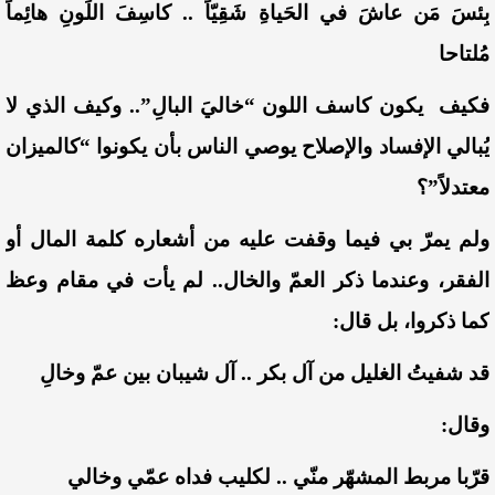
بِئسَ مَن عاشَ في الحَياةِ شَقِيّاً .. كاسِفَ اللَونِ هائِماً
مُلتاحا
فكيف يكون كاسف اللون “خاليَ البالِ”.. وكيف الذي لا
يُبالي الإفساد والإصلاح يوصي الناس بأن يكونوا “كالميزان
معتدلاً”؟
ولم يمرّ بي فيما وقفت عليه من أشعاره كلمة المال أو
الفقر، وعندما ذكر العمّ والخال.. لم يأت في مقام وعظ
كما ذكروا، بل قال:
قد شفيتُ الغليل من آل بكر .. آل شيبان بين عمّ وخالِ
وقال:
قرّبا مربط المشهّر منّي .. لكليب فداه عمّي وخالي