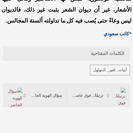
الأشعار، غير أن ديوان الشعر يثبت غير ذلك، فالديوان
ليس وعاءً حتى يُصب فيه كل ما تداولته ألسنة المجالس.
*كاتب سعودي
الكلمات المفتاحية
أبيات_ لغير_ المهلهل
ترتيلةٌ.. فوق خاصرة السَّحاب
سؤال الهوية الحاضر.. من نكون بعيدًا عن الامتياز؟