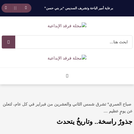
برعاية أمير الباحة وتشريف السديس “بر بني حسن”
تكرّم الفائزين بجائزة “رواد العمل التطوعي 4”
جائزة المهندس زياد الزهراني للتفوق العلمي تكرّم
نخبة من أبناء وبنات الأطاولة
مهرجان الأطاولة التراثي يجمع الشاعر عبدالواحد
بجمهوره
افتتاحية العدد 130
صباح العمري* ​تشرق شمس الثاني والعشرين من فبراير في كل عام، لتعلن
الروائي جابر محمد مدخلي: أحضر داخل رواياتي
عن يومٍ عظيم …
جذورٌ راسخة.. وتاريخُ يتحدث
بحذر، والثقافة قوتنا الناعمة لمخاطبة العالم.