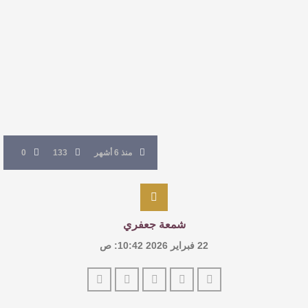
القيمة الأدبية بين استحقاق النص وسلطة الجائزة
​ اللون الأحمر وشاح سردية الأدب وسر رمزية
النصوص
آليات البناء الاستهلالي في رواية : ( على كف رتويت )
للدكتورة زينب الخضيري
منذ 6 أشهر
133
0
شمعة جعفري
22 فبراير 2026 10:42: ص