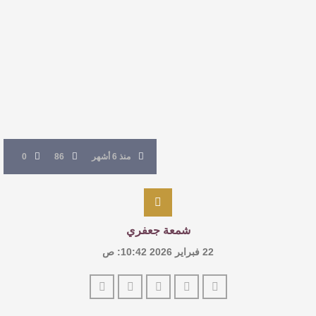
القيمة الأدبية بين استحقاق النص وسلطة الجائزة
​ اللون الأحمر وشاح سردية الأدب وسر رمزية
النصوص
آليات البناء الاستهلالي في رواية : ( على كف رتويت )
للدكتورة زينب الخضيري
منذ 6 أشهر
86
0
شمعة جعفري
22 فبراير 2026 10:42: ص