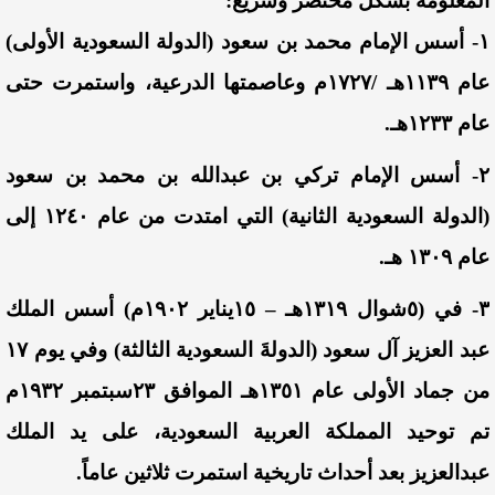
المعلومة بشكل مختصر وسريع:
١- أسس الإمام محمد بن سعود
(الدولة السعودية الأولى)
عام ١١٣٩هـ /١٧٢٧م وعاصمتها الدرعية، واستمرت حتى
عام ١٢٣٣هـ.
٢- أسس الإمام تركي بن عبدالله بن محمد بن سعود
(الدولة السعودية الثانية) التي امتدت من عام ١٢٤٠ إلى
عام ١٣٠٩ هـ.
٣- في (٥شوال ١٣١٩هـ – ١٥يناير ١٩٠٢م) أسس الملك
عبد العزيز آل سعود (الدولةَ السعودية الثالثة)
وفي يوم ١٧
من جماد الأولى عام ١٣٥١هـ الموافق ٢٣سبتمبر ١٩٣٢م
تم توحيد المملكة العربية السعودية، على يد الملك
عبدالعزيز بعد أحداث تاريخية استمرت ثلاثين عاماً.