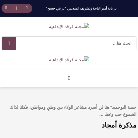
برعاية أمير الباحة وتشريف السديس “بر بني حسن”
تكرّم الفائزين بجائزة “رواد العمل التطوعي 4”
جائزة المهندس زياد الزهراني للتفوق العلمي تكرّم
نخبة من أبناء وبنات الأطاولة
مهرجان الأطاولة التراثي يجمع الشاعر عبدالواحد
بجمهوره
افتتاحية العدد 130
حصة البوحميد* هنا لن أسرد مشاعر الولاء بين وطنٍ ومواطن، فكلنا لذاك
الروائي جابر محمد مدخلي: أحضر داخل رواياتي
الشموخ حب وعط …
مذكرة أمجاد
بحذر، والثقافة قوتنا الناعمة لمخاطبة العالم.