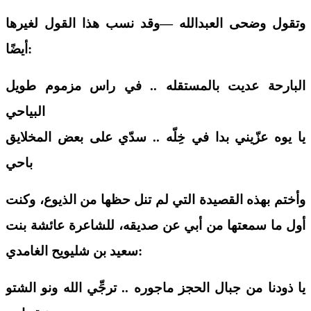
وتقول وضحى العبدالله —وقد نسب هذا القول لغيرها
:
أيضًا
البارحة عديت بالمستقله .. في راس مزموم طويل
البياحي
يا يوه عزّيني بدا في خِلّه .. سدّي على بعض المخلايق
باحي
وأختم بهذه القصيدة
التي لم تنل حظها من الذيوع، وكنت
أول ما سمعتها من أبي عن صديقه، للشاعرة
عائشة بنت
:
سعيد بن شليويح الغامدي
يا ذودنا من جبال الحجز ماجوره .. ترجِّي الله ونو الشتو