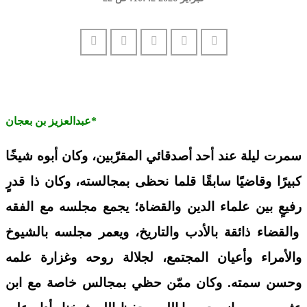
عبدالعزيز بن بعجان*
س
م
رت ليل
ة
عند أحد أصدقائي المقرّبين، وكان أبوه شيخًا
كبيرً
ا
وقاضيًا سابق
ًا قلما نحظى بمجالسته
، وكان ذا قدرٍ
رفيعٍ بين علماء الدين والقضاة؛
يجمع
مجلسه
مع
الفق
ه
والقضاء ذائقة بالأدب
والتاريخ،
و
يعمر مجلسه
بالشيوخ
والأمراء وأعيان المجتمع، لجلالة روحه وغزارة علمه
وحسن سمته
. وكان مم
ن
حظي بمجالس خاصة مع ابن