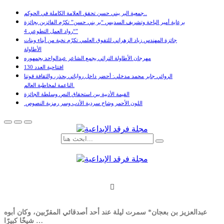
جمعية البر ببني حسن تحقق العلامة الكاملة في الحوكم..
برعاية أمير الباحة وتشريف السديس “بر بني حسن” تكرّم الفائزين بجائزة
“رواد العمل التطوعي 4”
جائزة المهندس زياد الزهراني للتفوق العلمي تكرّم نخبة من أبناء وبنات
الأطاولة
مهرجان الأطاولة التراثي يجمع الشاعر عبدالواحد بجمهوره
افتتاحية العدد 130
الروائي جابر محمد مدخلي: أحضر داخل رواياتي بحذر، والثقافة قوتنا
الناعمة لمخاطبة العالم.
القيمة الأدبية بين استحقاق النص وسلطة الجائزة
​ اللون الأحمر وشاح سردية الأدب وسر رمزية النصوص
عبدالعزيز بن بعجان* سمرت ليلة عند أحد أصدقائي المقرّبين، وكان أبوه
شيخًا كبيرًا …