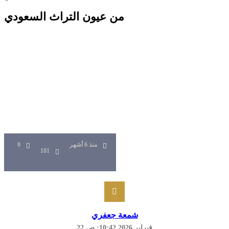
من عيون التراث السعودي
منذ 6 أشهر
0
181
شمعة جعفري
22 فبراير 2026 10:42: ص