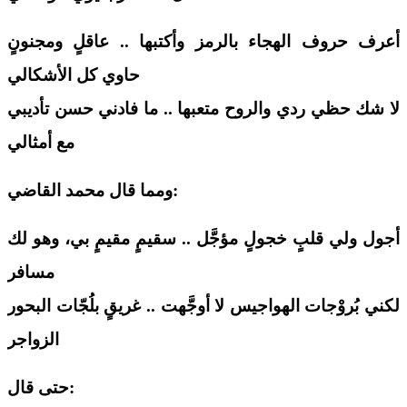
أعرف حروف الهجاء بالرمز وأكتبها .. عاقلٍ ومجنونٍ
حاوي كل الأشكالي
لا شك حظي ردي والروح متعبها .. ما فادني حسن تأديبي
مع أمثالي
:
ومما قال
محمد
القاضي
أجول ولي قلبٍ خجولٍ مؤجَّل .. سقيمٍ مقيمٍ بي، وهو لك
مسافر
لكني بُروْجات الهواجيس لا أوجَّهت .. غريقٍ بلُجّات البحور
الزواجر
:
حتى قال