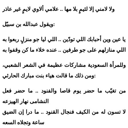
ولا لامني إلا لئيمٍ بلا مها .. علامي ألاوي لايمٍ غير عاذر
:
ويقول
عبدالله
بن سبي
ل
يا عين وين أحبابك اللي تودّين .. اللي ليا جو منزلٍ ربعوا به
اللي منازلهم على جو طرفين .. عنده خلاء ما كن وقفوا به
وللمرأة السعودية مشاركات عظيمة في الشعر الشعبي،
:
ومن ذلك ما قالت هياء بنت مبارك الحارثي
من تغي
ب ما حضر يوم قاصا والفنود .. ما حضر فعل
النشامى نهار الهيزعه
لا تسون له من الكيف فنجال القنود .. ما درا إن الضيق
ساعة وتجلاه السع
ه