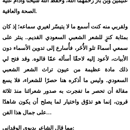
عثيمين
وبن باز
رحم
هما
الله
،
وحفظ الله شيخنا وأدام عليه
الصحة والعافية.
ولقربي منه كنت أسمع ما لا يتيس
ر لغيري سماعه؛ إذ كان
بمثابة كنزٍ للشعر الشعبي
السعودي
القديم..
ينثر على
سمعي أسماءً تلو الأُخَر، فأُسارع إلى تدوين
الأسماء
دون
الأبيات،
لأعود إليه لاحقًا أسأله عمّا قالوه. وقد فتح لي
ذلك مادة عظيمة من عيون تراث الشعر الشعبي
السعودي. وليس ما أذكره هنا حصرًا للشعراء،
فلا يسع
مقالة أن تحصر ما تفجرت به صدور
شعرائنا منذ ثلاثة
قرون
،
إنما هو تذوّق واختيار لما يصلح أن يكون شاهدًا
ن…
على جمال هذا الف
:
مما قال الشاعر
بديوي الوقداني