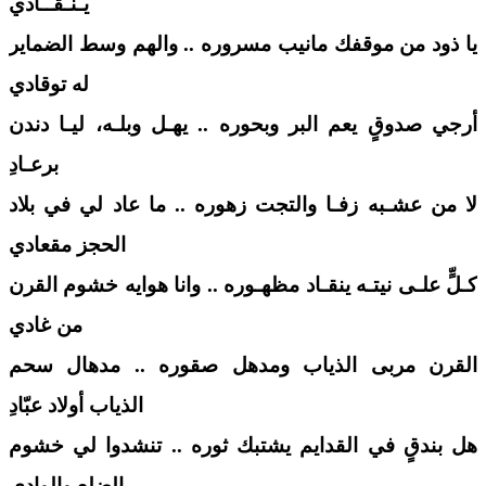
يـنـقــادي
يا ذود من موقفك مانيب مسروره .. والهم وسط الضماير
له توقادي
أرجي صدوقٍ يعم البر وبحوره .. يهـل وبلـه، ليـا دندن
برعـادِ
لا من عشـبه زفـا والتجت زهوره .. ما عاد لي في بلاد
الحجز مقعادي
كـلٍّ علـى نيتـه ينقـاد مظهـوره .. وانا هوايه خشوم القرن
من غادي
القرن مربى الذياب ومدهل صقوره .. مدهال سحم
الذياب أولاد عبّادِ
هل بندقٍ في القدايم يشتبك ثوره .. تنشدوا لي خشوم
الضلع والوادي