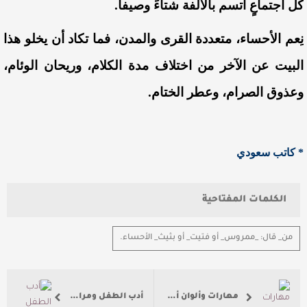
كل اجتماعٍ اتسم بالألفة شتاءً وصيفاً.
نِعم الأحساء، متعددة القرى والمدن، فما تكاد أن يخلو هذا
البيت عن الآخر من اختلاف مدة الكلام، وريحان الوئام،
وعذوق الصرام، وعطر الختام.
* كاتب سعودي
الكلمات المفتاحية
من_ قال: _ممروس_ أو فتيت_ أو بثيث_ الأحساء.
مهارات وألوان أدب الأطفال
أدب الطفل ومراحل الطفولة