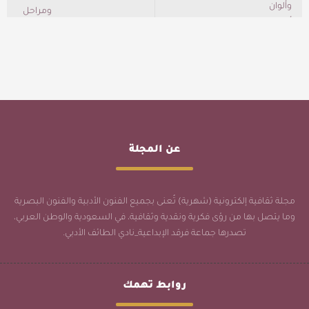
عن المجلة
مجلة ثقافية إلكترونية (شهرية) تُعنى بجميع الفنون الأدبية والفنون البصرية
وما يتصل بها من رؤى فكرية ونقدية وثقافية، في السعودية والوطن العربي،
تصدرها جماعة فرقد الإبداعية_نادي الطائف الأدبي.
روابط تهمك