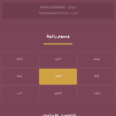
الهاتف : 00966533086068
البريد : Taifarqad@gmail.com
وسوم رائجة
فرقد
آخره
آرائك
آفة
آمال
أبها
أبيات
أخلاق
أدب