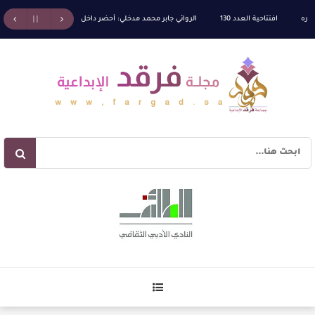
افتتاحية العدد 130
الروائي جابر محمد مدخلي: أحضر داخل رواياتي بحذر، والثقافة قوتنا ال
لكة الله” للدكتور محمد بدوي
عنترة بن شداد… الشاعر الفارس