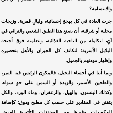
والابتسامة؟
جرت العادة في كل بهجةٍ إحسائية، وليالٍ قمرية، وزيجات
محلية أو شرقية، أن يصنع هذا الطبق الشعبي والتراثي في
آنٍ، لتكامله من الناحية الغذائية، وتضامنه فوق أجنحة
البلابل الأسرية؛ لتكاتف كل الجيران والأهل بتحضيره
وإظهار مودتهم بالجميل.
وبما أننا في أحساء النخيل، فالمكون الرئيس فيه التمر،
والطحين الأسمر، والزبدة أو السمن على حدٍ سواء،
وكذلك الينسون، والهيل، والزعفران، وماء الورد، والكل
يتفنن في المقادير على حسب كل مطبخ وذوق؛ كإضافة
المكسرات وغيرها من المحفزات التأثيرية للعرض