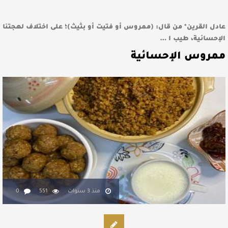
عادل القرين* من قال: (ممروس أو فتيت أو بثيث)؛ على اختلاف لهجتنا
الإحسائية، طيب ا …
ممروس الإحسائية
منذ 3 سنوات
551
0