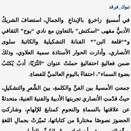
تبوك_فرقد
في أُمسيةٍ زاخرةٍ بالإبداعِ والجمالِ، استضافَ الشريكُ
الأدبيُّ مقهى “اسكتش” بالتعاونِ مع نادي “بوح” الثقافي
و*“قلعة البن”* الفنانةَ التشكيليةَ والكاتبةَ سلوى
الأنصاري، وأدارت الحوار الأستاذة سمية العلاوي، وذلكَ
ضمن فعاليةٍ احتفاليةٍ حملتْ عنوان “الثُرَيّا: أدبٌ يُكتَبُ
بضوءِ السماء”، احتفاءً باليومِ العالميِّ للفضاءِ.
جمعتِ الأمسيةُ بين الفنِّ والكلمةِ، بينَ الشِّعرِ والتشكيلِ،
حيثُ قدّمتِ الأنصاري تجربتها الأدبيةَ والفنيةَ الغنيةَ، متحدثةً
عن علاقتها بالسماءِ والنجومِ كمنابعَ للإلهامِ، وشاركتِ
الحضورَ نصوصًا مختارةً من كتاباتها، تَميّزتْ بجمالِ اللغةِ