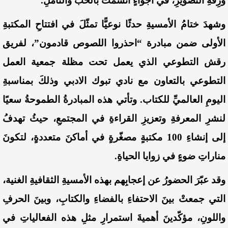
ورِقّةِ التصويرِ، في أجواءٍ اتسمتْ بالحُبِّ والتأملِ.
وشهدَ ختامُ الأمسيةِ حدثًا نوعيًّا تمثّلَ في افتتاحِ المكتبةِ
الأولى ضمن مبادرة “احذروا اللصوص قادمون”، لفريق
رقش التطوعي الذي يعمل تحت مظلة جمعية العمل
التطوعي بالتعاون مع نادي تبوك الادبي وذلكَ بمناسبةِ
اليومِ العالميِّ للكتاب. وتأتي هذه المبادرةُ الطموحةُ سعيًا
لنشرِ المعرفةِ وتعزيزِ القراءةِ في المجتمعِ، حيثُ تهدفُ
إلى إنشاءِ 100 مكتبةٍ مصغّرةٍ في أماكنَ متعددةٍ، لتكونَ
مناراتِ ضوءٍ في زوايا الحياةِ.
وقد عبّرَ الحضورُ عن إعجابِهم بهذه الأمسيةِ الثقافيةِ الغنية،
التي جمعتْ بينَ الاحتفاءِ بالفضاءِ والكتابِ، وبينَ الحرفِ
واللونِ، مؤكّدينَ أهميةَ استمرارِ مثلِ هذه الفعالياتِ في