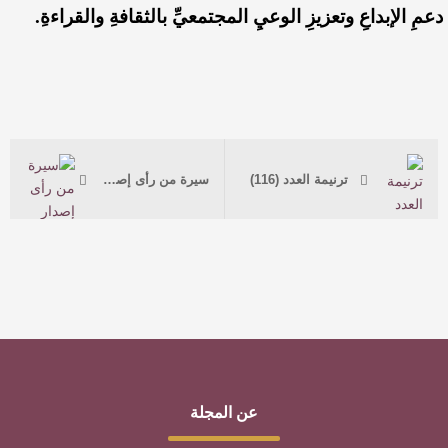
دعمِ الإبداعِ وتعزيزِ الوعيِ المجتمعيِّ بالثقافةِ والقراءةِ.
ترنيمة العدد (116)
سيرة من رأى إصدار أدبي الطائف
عن المجلة