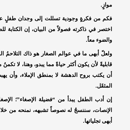
موازٍ.
فكم من فكرةٍ وجودية تسللت إلى وجدان طفلٍ عبر
اختصر في ذاكرته فصولاً من البيان،
إن الكتابة لل
والضوء معاً.
ولعلّ أبهى ما في عوالم الصغار هو ذاك التلاحمُ الذ
قابليةً لأن يكون أكثر حياةً مما يبدو، وهنا، لا تكم
أن يكتب بروح الدهشة لا بمنطق الإملاء، وأن يه
المثقَل.
إن أدب الطفل يبدأ من “فضيلة الإصغاء”؛ الإصغاء 
الإنصات، سننسجُ له نصوصاً تشبهه، نمنحه من خلا
أبهى تجلياتها.