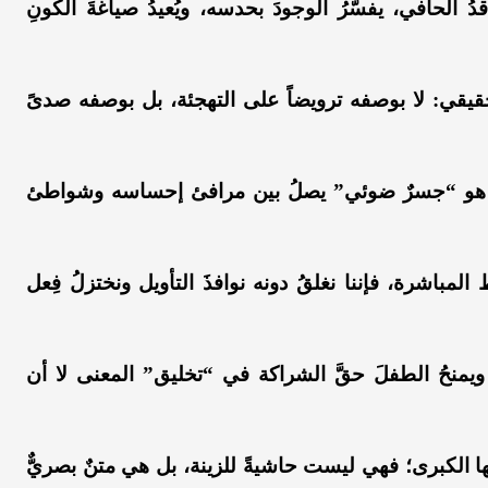
ُ الحافي، يفسّرُ الوجودَ بحدسه، ويُعيدُ صياغةَ الكونِ
حقيقي: لا بوصفه ترويضاً على التهجئة، بل بوصفه صدىً
بل هو “جسرٌ ضوئي” يصلُ بين مرافئ إحساسه وشواطئ
لمباشرة، فإننا نغلقُ دونه نوافذَ التأويل ونختزلُ فِعل
ويمنحُ الطفلَ حقَّ الشراكة في “تخليق” المعنى لا أن
 الكبرى؛ فهي ليست حاشيةً للزينة، بل هي متنٌ بصريٌّ