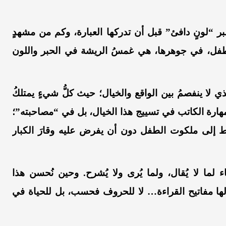
 “لونٍ دافئ” قبل أن تدركها العبارة، وكم من مشهدٍ
طفل، في جوهرها، هي غمسُ الريشة في الحبر واللون
ي لا ينفصمُ بين الواقع والخيال؛ حيث كلُّ شيءٍ يمتلكُ
نُ مهارة الكاتب في تسييج هذا الخيال، بل في “مصاحبته”؛
بط إلى ملكوت الطفل دون أن يفرض عليه وقارَ الكبار
لما لا يُقال، ولما يُرى ولا يُشرح. وحين نُحسن هذا
لها مفاتيح القراءة… لا للحروف فحسب، بل للحياة في