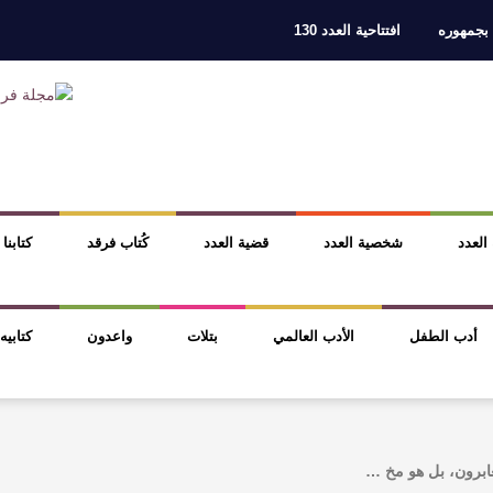
 بجمهوره
افتتاحية العدد 130
ر، والثقافة قوتنا الناعمة لمخاطبة العالم.
القيمة الأدبية بين استحقاق النص 
نصوص
آليات البناء الاستهلالي في رواية : ( على كف رتويت ) للدكتورة زينب الخ
 في “مملكة الله” للدكتور محمد بدوي
عنترة بن شداد… الشاعر الفارس
 العدد
شخصية العدد
قضية العدد
كُتاب فرقد
كتابنا
أدب الطفل
الأدب العالمي
بتلات
واعدون
كتابيه
عابرون، بل هو مخ …