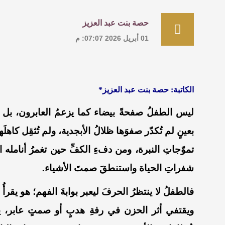
حصة بنت عبد العزيز
01 أبريل 2026 07:07: م
الكاتبة: حصة بنت عبد العزيز*
ليس الطفلُ صفحةً بيضاء كما يزعمُ العابرون، بل 
بعينٍ لم تُكدّر صفوَها ظلالُ الأبجدية، ولم تُثقِل كاهل
تموّجاتِ النبرة، ومن دفءِ الكفِّ حين تغمرُ أنامله 
شفراتِ الحياة واستنطقَ صمتَ الأشياء.
فالطفلُ لا ينتظرُ الحرفَ ليعبر بوابةَ الفهم؛ هو يقرأ
ويقتفي أثر الحزن في رفةِ هدبٍ أو صمتٍ عابر، ي