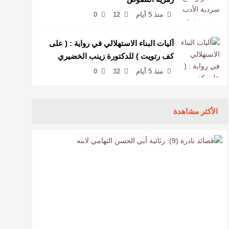
منذ 5 أيام
12
0
آليات البناء الاستهلالي في رواية : ( على
كف رتويت ) للدكتورة زينب الخضيري
منذ 5 أيام
32
0
الأكثر مشاهدة