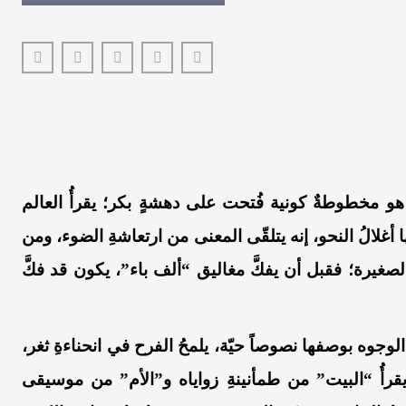
هو مخطوطةٌ كونية فُتحت على دهشةٍ بكر؛ يقرأُ العالم
َها أغلالُ النحو، إنه يتلقّى المعنى من ارتعاشةِ الضوء، ومن
الصغيرة؛ فقبل أن يفكَّ مغاليق “ألف باء”، يكون قد فكَّ
ُ الوجوه بوصفها نصوصاً حيّة، يلمحُ الفرح في انحناءةِ ثغر،
قرأُ “البيت” من طمأنينةِ زواياه و”الأم” من موسيقى