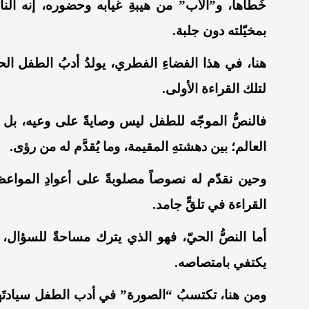
خُطاها، و”الأب” من هيبةِ غيابه وحضوره، إنه الناقد
بمخيّلته دون جلبة.
هنا، في هذا الفضاءِ الفطري، يولدُ أدبُ الطفل ال
لتلك القراءة الأولى.
فالنصُّ الموجّه للطفل ليس وصايةً على وعيه، 
العالم؛ بين دهشتهِ المقيمة، وما يُقدَّم له من رؤى.
وحين نقدّم له نصوصاً مصلوبةً على أعوادِ المواعظ ا
القراءة في تلقٍّ جامد.
أما النصُّ الحيّ، فهو الذي يترك مساحةً للسؤال، 
يكتفي بامتصاصه.
ومن هنا، تكتسبُ “الصورة” في أدب الطفل سيادتَها