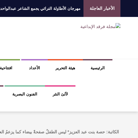
الأخبار العاجلة
مهرجان الأطاولة التراثي يجمع الشاعر عبدالواحد
الروائي جابر محمد مدخلي: أحضر داخل رواياتي بحذ
​ اللون الأحمر وشاح سردية الأدب وسر رمزية ال
عتبات التأويل وقراءة التشكيل الصوفي والفلسفي
الرئيسية
هيئة التحرير
الأعداد
افتتاحية
لآلئ النثر
الفنون البصرية
الكاتبة: حصة بنت عبد العزيز* ليس الطفلُ صفحةً بيضاء كما يزعمُ ال