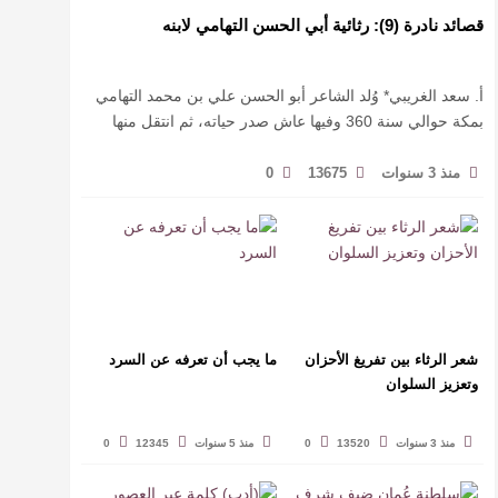
قصائد نادرة (9): رثائية أبي الحسن التهامي لابنه
أ. سعد الغريبي* وُلد الشاعر أبو الحسن علي بن محمد التهامي
بمكة حوالي سنة 360 وفيها عاش صدر حياته، ثم انتقل منها
حيث زار أقطارا إسلامية كثيرة يتكسب بمديح الأمراء، …
منذ 3 سنوات
13675
0
شعر الرثاء بين تفريغ الأحزان
ما يجب أن تعرفه عن السرد
وتعزيز السلوان
منذ 3 سنوات
13520
0
منذ 5 سنوات
12345
0