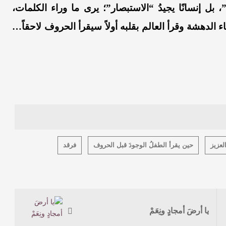
 بل إنسانًا يجيدُ “الاستبصار”؛ يرى ما وراء الكلمات،
اء الدهشة وقرأ العالم بقلبه أولاً سيقرأ الحروف لاحقاً…
لعزيز
حين يقرأ الطفلُ الوجودَ قبل الحروف
فرقد
يا أرضَ أمجادٍ ونِعَمْ