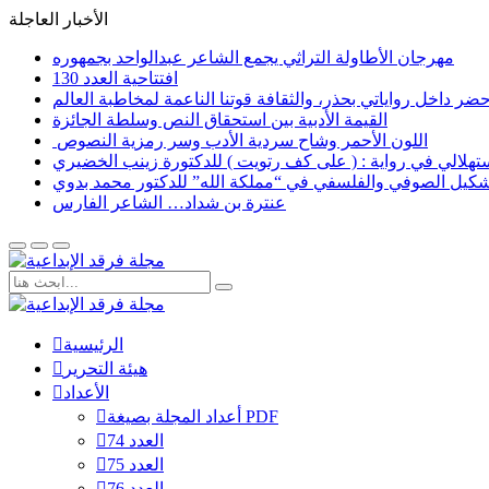
الأخبار العاجلة
مهرجان الأطاولة التراثي يجمع الشاعر عبدالواحد بجمهوره
افتتاحية العدد 130
القيمة الأدبية بين استحقاق النص وسلطة الجائزة
​ اللون الأحمر وشاح سردية الأدب وسر رمزية النصوص
لاستهلالي في رواية : ( على كف رتويت ) للدكتورة زينب الخضيري
تشكيل الصوفي والفلسفي في “مملكة الله” للدكتور محمد بدوي
عنترة بن شداد… الشاعر الفارس
الرئيسية
هيئة التحرير
الأعداد
أعداد المجلة بصيغة PDF
العدد 74
العدد 75
العدد 76