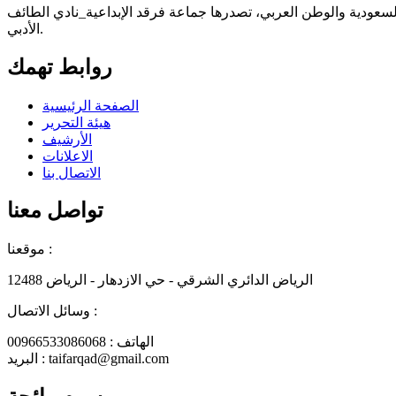
 السعودية والوطن العربي، تصدرها جماعة فرقد الإبداعية_نادي الطائف
الأدبي.
روابط تهمك
الصفحة الرئيسية
هيئة التحرير
الأرشيف
الاعلانات
الاتصال بنا
تواصل معنا
موقعنا :
الرياض الدائري الشرقي - حي الازدهار - الرياض 12488
وسائل الاتصال :
الهاتف : 00966533086068
البريد : taifarqad@gmail.com