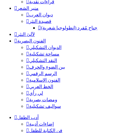
قراءات نقدية
منبر الشعر
ديوان العرب
قصيدة النثر
جناح مُفرد (انطولوجيا شعرية)
لآلئ النثر
الفنون البصرية
الديوان التشكيلي
مساحة تشكيلية
النقد التشكيلي
بين الضوء والحرف
الرسم الرقمي
الفنون الإسلامية
الخط العربي
لي رأي
ومضات بصرية
سواليف تشكيلية
أدب الطفل
إضاءات أدبية
فن الكتابة للطفل