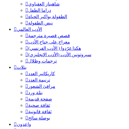
شاهيناز العقباوي
دراما الطفل
الطفولة بواكير الحياة
نبض الطفولة
الأدب العالمي
قصص قصيرة مترجمة
معراج على جناح الأدب
هكذا غرّدوا ( الأدب الفرنسي)
سيروتونين الأدب (الأدب الإنجليزي)
ترجمات وظلال
بتلات
كاريكاتير العدد
ترنيمة العدد
مرافئ الشعور
بتلة ورد
صفحة قديمة
ثقافة صحية
ثقافة قانونية
بوصلة سائح
واعدون