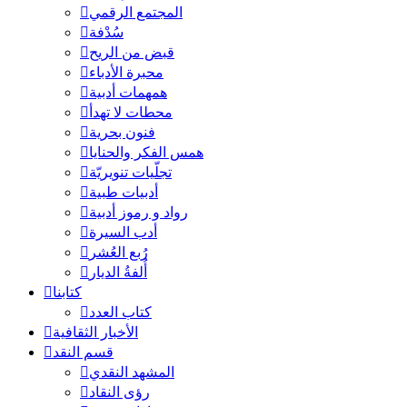
المجتمع الرقمي
سُدْفة
قبض من الريح
محبرة الأدباء
همهمات أدبية
محطات لا تهدأ
فنون بحرية
همس الفكر والحنايا
تجلّيات تنويريّة
أدبيات طبية
رواد و رموز أدبية
أدب السيرة
رُبع العُشر
أُلفةُ الديار
كتابنا
كتاب العدد
الأخبار الثقافية
قسم النقد
المشهد النقدي
رؤى النقاد