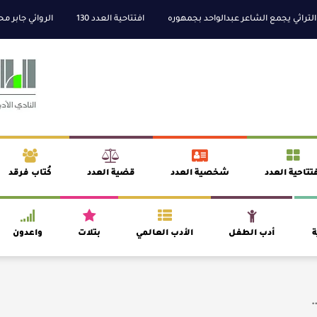
مع الشاعر عبدالواحد بجمهوره
افتتاحية العدد 130
الروائي جابر محمد مدخلي:
تتاحية العدد
شخصية العدد
قضية العدد
كُتاب فرقد
ة
أدب الطفل
الأدب العالمي
بتلات
واعدون
…