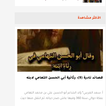
الأكثر مشاهدة
قصائد نادرة (9): رثائية أبي الحسن التهامي لابنه
أ. سعد الغريبي* وُلد الشاعر أبو الحسن علي بن محمد التهامي
بمكة حوالي سنة 360 وفيها عاش صدر حياته، ثم انتقل منها حيث
زار أقطارا إسلامية كثيرة يتكسب بمديح الأمراء، …