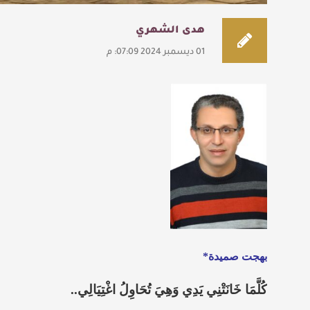
هدى الشهري
01 ديسمبر 2024 07:09: م
بهجت صميدة*
كُلَّمَا خَانَتْنِي يَدِي وَهِيَ تُحَاوِلُ اغْتِيَالِي..