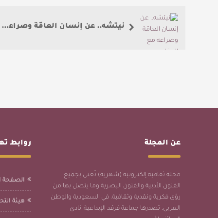
نيتشه.. عن إنسان العامّة وصراعه مع المفاهيم
عن المجلة
روابط ت
مجلة ثقافية إلكترونية (شهرية) تُعنى بجميع
الصفحة ا
الفنون الأدبية والفنون البصرية وما يتصل بها من
رؤى فكرية ونقدية وثقافية، في السعودية والوطن
هيئة التحر
العربي، تصدرها جماعة فرقد الإبداعية_نادي