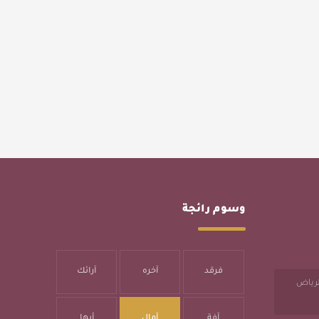
وسوم رائجة
فرقد
آخره
آرائك
الرياض
آفة
آمال
أبها