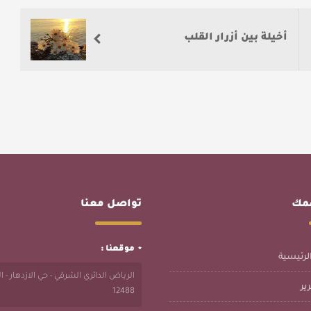
أخيلة بين أزرار القلب
همك
تواصل معنا
موقعنا :
لرئيسية
الرياض الدائري الشرقي - حي الازدهار - 
ير
12488