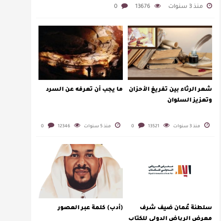
منذ 3 سنوات
13676
0
شعر الرثاء بين تفريغ الأحزان
ما يجب أن تعرفه عن السرد
وتعزيز السلوان
منذ 3 سنوات
13521
0
منذ 5 سنوات
12346
0
سلطنة عُمان ضيف شرف
(أدب) كلمة عبر العصور
معرض الرياض الدولي للكتاب