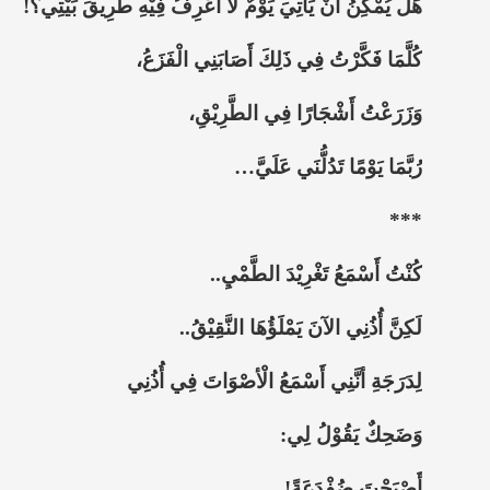
هَلْ يُمْكِنُ أنْ يَأْتِيَ يَوْمٌ لَا أَعْرِفُ فِيْهِ طَرِيقَ بَيْتِي؟!
كُلَّمَا فَكَّرْتُ فِي ذَلِكَ أَصَابَنِي الْفَزَعُ،
وَزَرَعْتُ أَشْجَارًا فِي الطَّرِيْقِ،
رُبَّمَا يَوْمًا تَدُلُّنَي عَلَيَّ…
***
كُنْتُ أَسْمَعُ تَغْرِيْدَ الطَّمْيِ..
لَكِنَّ أُذُنِي الآنَ يَمْلَؤُهَا النَّقِيْقُ..
لِدَرَجَةِ أنَّنِي أَسْمَعُ الْأصْوَاتَ فِي أُذُنِي
وَضَحِكٌ يَقُوْلُ لِي:
أَصْبَحْتَ ضُفْدَعَةً!