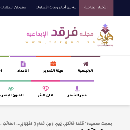
الأخبار العاجلة
ي للتفوق العلمي تكرّم نخبة من أبناء وبنات الأطاولة
مهرجان الأطاولة التراثي يج
الرئيسية
هيئة التحرير
الأعداد
اف
منبر الشعر
لآلئ النثر
الفنون البصري
بهجت صميدة* كُلَّمَا خَانَتْنِي يَدِي وَهِيَ تُحَاوِلُ اغْتِيَالِي.. انْهَالَتِ 