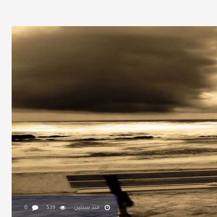
منذ سنتين
539
0