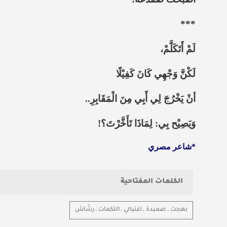
***
لَمْ أَتَكَلَّمْ،
لَكْنَّ وَجْهِي كَانَ كَفِيْلًا
أنْ يَخْرُجَ لِي أَبِي مِنَ الْمَقَابِرِ..
وَيَصِيْح بِي: لِمَاذَا تَأَخَّرْتَ؟!
*شاعر مصري
الكلمات المفتاحية
بهجت ـ صميدة ـ اغتيالي ـ اللكمات ـ رشّاش