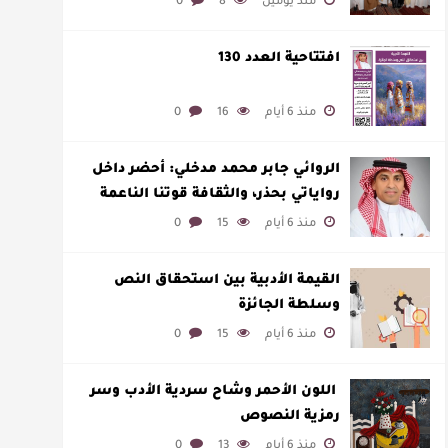
منذ يومين
8
0
افتتاحية العدد 130
منذ 6 أيام
16
0
الروائي جابر محمد مدخلي: أحضر داخل
رواياتي بحذر، والثقافة قوتنا الناعمة
لمخاطبة العالم.
منذ 6 أيام
15
0
القيمة الأدبية بين استحقاق النص
وسلطة الجائزة
منذ 6 أيام
15
0
​ اللون الأحمر وشاح سردية الأدب وسر
رمزية النصوص
منذ 6 أيام
13
0