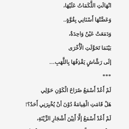
انْهَالَتِ اللَّكَمَاتُ عَلَيْهَا،
وَعَضَّتْهَا أَسْنَانِي بِقُوَّةٍ..
وَدَمَعَتْ عَيْنٌ وَاحِدَةٌ،
بَيْنَمَا تَحَوَّلَتِ الْأُخْرَى
إلَى رَشَّاشٍ يَقْذِفُهَا بِاللَّهَبِ…
***
لَمْ أَعُدْ أَسْمَعُ صُرَاخَ الْكَوْنِ حَوْلِي
هَلْ قَامَتِ الْقِيامَةُ دُوْنَ أنْ يُخْبِرَنِي أَحَدٌ؟!
لَمْ أَعُدْ أَسْمَعُ إلَّا أَنِيْنَ أَشْجَارِ الزِّيْنَةِ،