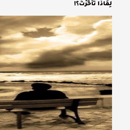
لِمَاذَا تَأَخَّرْتَ؟!