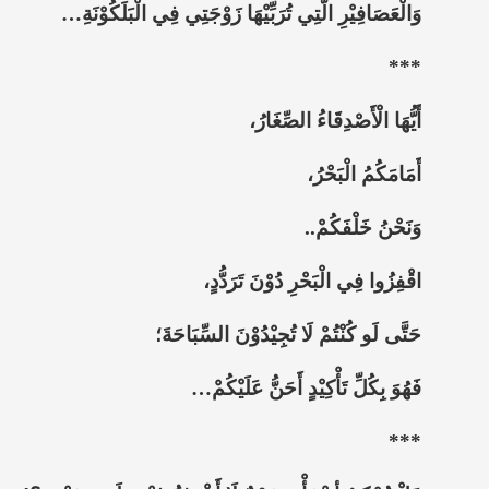
وَالْعَصَافِيْرِ الَّتِي تُرَبِّيْهَا زَوْجَتِي فِي الْبَلَكُوْنَةِ…
***
أَيُّهَا الْأَصْدِقَاءُ الصِّغَارُ،
أَمَامَكُمُ الْبَحْرُ،
وَنَحْنُ خَلْفَكُمْ..
اقْفِزُوا فِي الْبَحْرِ دُوْنَ تَرَدُّدٍ،
حَتَّى لَو كُنْتُمْ لَا تُجِيْدُوْنَ السِّبَاحَةَ؛
فَهُوَ بِكُلِّ تَأْكِيْدٍ أَحَنُّ عَلَيْكُمْ…
***