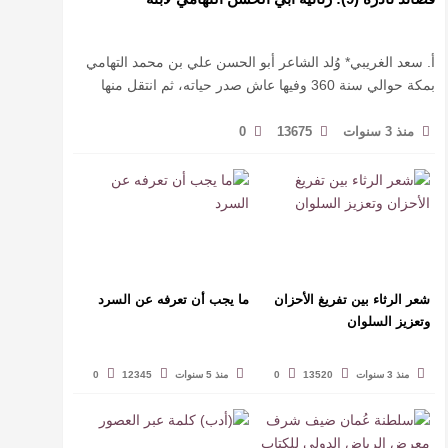
أ. سعد الغريبي* وُلد الشاعر أبو الحسن علي بن محمد التهامي
بمكة حوالي سنة 360 وفيها عاش صدر حياته، ثم انتقل منها
حيث زار أقطارا إسلامية كثيرة يتكسب بمديح الأمراء، …
منذ 3 سنوات
13675
0
شعر الرثاء بين تفريغ الأحزان
ما يجب أن تعرفه عن السرد
وتعزيز السلوان
منذ 3 سنوات
13520
0
منذ 5 سنوات
12345
0