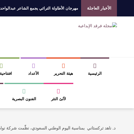
الأخبار العاجلة
مهرجان الأطاولة التراثي يجمع الشاعر عبدالواحد
الروائي جابر محمد مدخلي: أحضر داخل رواياتي بحذ
​ اللون الأحمر وشاح سردية الأدب وسر رمزية ال
عتبات التأويل وقراءة التشكيل الصوفي والفلسفي
الرئيسية
هيئة التحرير
الأعداد
افتتاحية
لآلئ النثر
الفنون البصرية
د. ناهد تركستاني بمناسبة اليوم الوطني السعودي، نظّمت شركة نواة