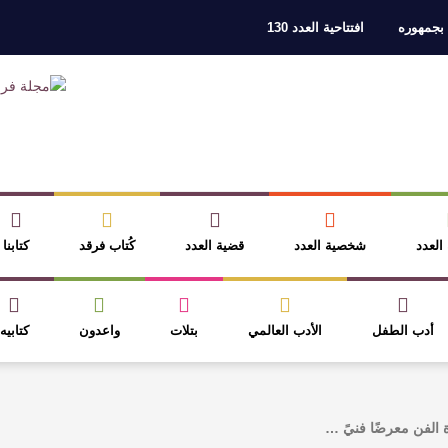
 بجمهوره
افتتاحية العدد 130
ر، والثقافة قوتنا الناعمة لمخاطبة العالم.
القيمة الأدبية بين استحقاق النص 
نصوص
آليات البناء الاستهلالي في رواية : ( على كف رتويت ) للدكتورة زينب الخ
 في “مملكة الله” للدكتور محمد بدوي
عنترة بن شداد… الشاعر الفارس
 العدد
شخصية العدد
قضية العدد
كُتاب فرقد
كتابنا
أدب الطفل
الأدب العالمي
بتلات
واعدون
كتابيه
 الفن معرضًا فنيً …