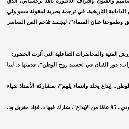
يم والفنون بإشراف الدكتورة ناهد تركستاني، الذي
لدادانية التاريخية، في ترجمة بصرية لمقولة سمو ولي
ق وطموحنا عنان السماء”، ليجسد تلاحم الفن المعاصر
رش الفنية والمحاضرات التفاعلية التي أثرت الحضور:
راب: دور الفنان في تجسيد روح الوطن”، قدمتها د. لينا
وطن.. إبداع يخلد وانتماء يلهم”، بمشاركة الأستاذ ضياء
• اليوم الثالث: محاضرة ختامية بعنوان “الفن السعودي.. 95 عامًا من الإبداع”، شارك فيها د. فؤاد مغربل ود.