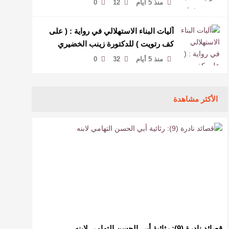
منذ 5 أيام
12
0
آليات البناء الاستهلالي في رواية : ( على
كف رتويت ) للدكتورة زينب الخضيري
منذ 5 أيام
32
0
الأكثر مشاهدة
قصائد نادرة (9): رثائية أبي الحسن التهامي لابنه