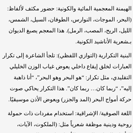
الهيمنة المعجمية المائية والكونية: حضور مكثف لألفاظ:
(البحر، الموجات، النوارس، الطوفان، السيل، الشمس،
الليل، الريح، المصب، الرمل). هذا المعجم يصبغ الديوان
بـشعرية الأناشيد الكونية.
البنية التكرارية (التوازي اللفظي): تلجأ الشاعرة إلى تكرار
العبارات لخلق إيقاع داخلي يعوض غياب الوزن الخليلي
التقليدي، مثل تكرار: “هو البحر وهو البحر”، “أنا ذاهبة
إليه”، “ربما كان… ربما كان”. هذا التكرار يحاكي صوت
حركة أمواج البحر (المد والجزر) ويعوض الأذن موسيقيًا.
اللغة الصوفية/ الإشراقية: استخدام مفردات ذات حمولة
روحية ودينية موظفة شعرياً مثل: (الملكوت، الآيات،