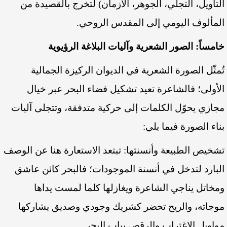
التأويل، التجلي، الجوهر، الأزمان) لتخرج بالقصيدة من
المألوف اليومي إلى المقدس الروحي.
خامساً: الصور الشعرية وآليات البلاغة الرؤيوية
تُمثّل الصورة الشعرية في الديوان الركيزة الجمالية
الأولى؛ فالشاعرة تعيد تشكيل فضاء البحر عبر خيال
مجازي يحوّل الكلمات إلى حركية متدفقة، وتتجلى آليات
بناء الصورة فيما يلي:
تشخيص الطبيعة وأنسنتها: تبتعد الاستعارة هنا عن الوصف
البارد لتدخل في أنسنة الموجودات؛ فالبحر كائن عاشق
ومخاتل يناجي الشاعرة ويغازلها كلما لمست يداها
موجاته، والريح تحضر كشريك وجودي وصديق يشاركها
مواويل الاغتراب والرقص بباب البحر.