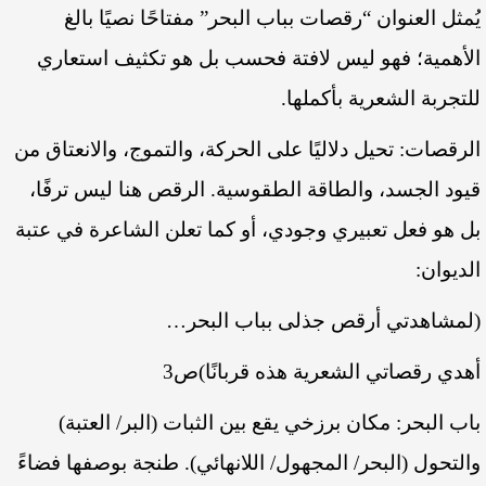
يُمثل العنوان “رقصات بباب البحر” مفتاحًا نصيًا بالغ
الأهمية؛ فهو ليس لافتة فحسب بل هو تكثيف استعاري
للتجربة الشعرية بأكملها.
الرقصات: تحيل دلاليًا على الحركة، والتموج، والانعتاق من
قيود الجسد، والطاقة الطقوسية. الرقص هنا ليس ترفًا،
بل هو فعل تعبيري وجودي، أو كما تعلن الشاعرة في عتبة
الديوان:
(لمشاهدتي أرقص جذلى بباب البحر…
أهدي رقصاتي الشعرية هذه قربانًا)ص3
باب البحر: مكان برزخي يقع بين الثبات (البر/ العتبة)
والتحول (البحر/ المجهول/ اللانهائي). طنجة بوصفها فضاءً