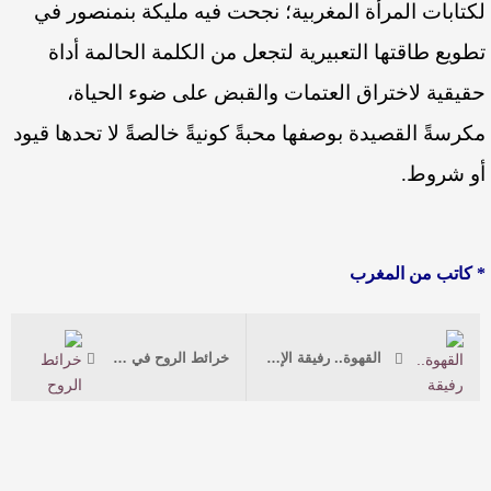
لكتابات المرأة المغربية؛ نجحت فيه مليكة بنمنصور في
تطويع طاقتها التعبيرية لتجعل من الكلمة الحالمة أداة
حقيقية لاختراق العتمات والقبض على ضوء الحياة،
مكرسةً القصيدة بوصفها محبةً كونيةً خالصةً لا تحدها قيود
أو شروط.
* كاتب من المغرب
القهوة.. رفيقة الإبداع بين طقوس الكتابة وأسرار المعرفة
خرائط الروح في محراب المغترب.. قراءة في واحات النور ببلاد الضباب كوزموبوليتانية.. في مجموعة “رفيقات التراويح” القصصية للكاتبة القديرة نجوى الطامي