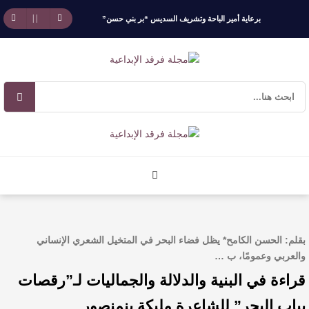
برعاية أمير الباحة وتشريف السديس “بر بني حسن”
تكرّم الفائزين بجائزة “رواد العمل التطوعي 4”
جائزة المهندس زياد الزهراني للتفوق العلمي تكرّم
نخبة من أبناء وبنات الأطاولة
مهرجان الأطاولة التراثي يجمع الشاعر عبدالواحد
بجمهوره
افتتاحية العدد 130
بقلم: الحسن الكامح* يظل فضاء البحر في المتخيل الشعري الإنساني
الروائي جابر محمد مدخلي: أحضر داخل رواياتي
والعربي وعمومًا، ب …
قراءة في البنية والدلالة والجماليات لـ”رقصات
بحذر، والثقافة قوتنا الناعمة لمخاطبة العالم.
بباب البحر” للشاعرة مليكة بنمنصور