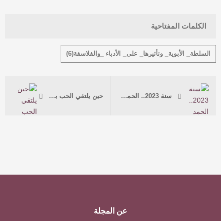
الكلمات المفتاحية
السلطة_ الأبوية_ وتأثيرها_ على_ الأدباء _والفلاسفة(6)
سنة 2023.. الحمد والشكر لله
حين يلتقي الحب بالتقاليد.. حكاية تبحث عن قارئها (تأملات في صراع لا ينتهي)
عن المجلة