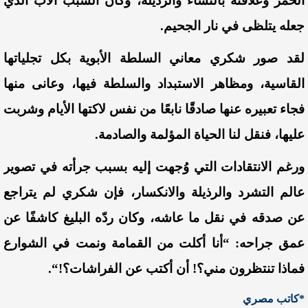
الخمر وعلاقته بالنساء والرذيلة، وكان السبب الأب الذي
جعله يتلظى في نار الجحيم.
لقد صور شكري معاني السلطة الأبوية بكل تجلياتها
القاسية، ومظاهر الاستبداد والسلطة فيها، وعانى منها
فجاء تعبيره عنها صادقًا نابعًا من نفس لاكتها الأيام وشربت
عليها، فنقل لنا الحياة المؤلمة والصادمة
.
ورغم ا
لانتقادات التي وُجهت إليه بسبب جرأته في تصوير
عالم التشرد والرذيلة والانكسار، فإن شكري لم يتراجع
عن صدقه في نقل ما عاشه، وكان ردّه البليغ كاشفًا عن
عمق جراحه:
“أنا أكلت من القمامة ونمت في الشوارع
فماذا تنتظرون مني؟! أن أكتب عن الفراشات؟!
“.
*كاتب مصري