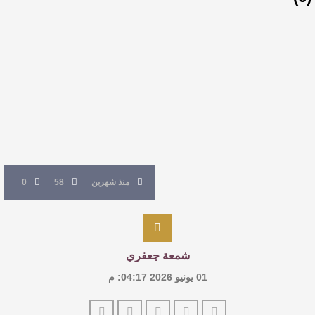
القيمة الأدبية بين استحقاق النص وسلطة الجائزة
​ اللون الأحمر وشاح سردية الأدب وسر رمزية
النصوص
آليات البناء الاستهلالي في رواية : ( على كف رتويت )
للدكتورة زينب الخضيري
منذ شهرين
58
0
شمعة جعفري
01 يونيو 2026 04:17: م