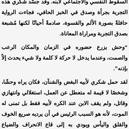
السقوط النفسي والاجتماعي لابنه. وقد جسّد شكري هذه
التجربة بجرأة وصدق في الخبز الحافي، فجاءت الرواية
حافلةً بصورة الألم والقسوة، صادمةً أحيانًا لكنها مُشبعة
بصدق التجربة ومراراة المعاناة.
“وحش يزرع حضوره في الزمان والمكان الرعب
والصمت، وعندما يدخل لا حركة لا كلمة ولا شيء يحدث إلاّ
بإذنه”.
لقد حمل شكري لأبيه البغض والشنآن، فكان يراه وحشًا،
وشخصًا لا قيمة له متعطل عن العمل، استغلالي وانتهازي
وقاتل، ولم يقف الابن عند الكره لأبيه فقط بل تمنى له
الموت، لأنه هو السبب الرئيس في أن يرديه صريع الخوف
والقلق واليأس ويودي به إلى قاع الانحراف والضياع