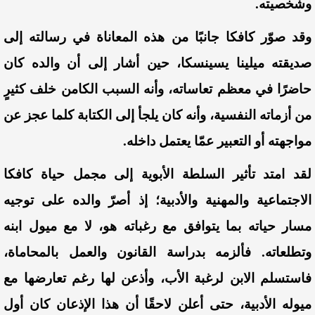
وشخصيته.
وقد صوّر كافكا جانبًا من هذه المعاناة في رسالته إلى
صديقته ميلينا يسينسكا، حين أشار إلى أن والده كان
حاضرًا في معظم تعاساته، وأنه السبب الكامن خلف كثيرٍ
من أزماته النفسية، وأنه كان يلجأ إلى الكتابة كلما عجز عن
مواجهته أو التعبير عمّا يعتمل داخله.
لقد امتد تأثير السلطة الأبوية إلى مجمل حياة كافكا
الاجتماعية والمهنية والأدبية
؛ إذ أصرّ
والده على توجيه
مسار حياته بما يتوافق مع رغباته هو، لا مع ميول ابنه
وتطلعاته. فألزمه بدراسة القانون والعمل بالمحاماة،
فاستسلم الابن لرغبة الأب، وأذعن لها رغم تعارضها مع
ميوله الأدبية، حتى أعلن لاحقًا أن هذا الإذعان كان أول