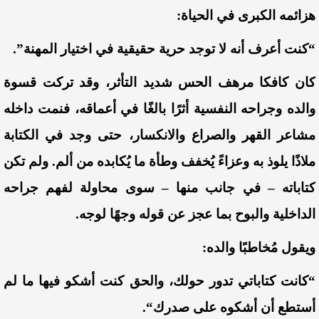
هزائمه الكبرى في الحياة:
“كنت أعرف أنه لا توجد حرية حقيقية في اختيار المهنة”.
كان كافكا مرهف الحس
شديد التأثر
، و
قد تركت قسوة
والده وجراحه النفسية أثرًا بالغًا في أعماقه، فنمت داخله
مشاعر القهر والصراع والانكسار، حتى وجد في الكتابة
ملاذًا يلوذ به وعزاءً يُخفف وطأة ما يُكابده من ألم. ولم تكن
كتاباته
–
في جانب منها
–
سوى محاولة لفهم جراحه
الداخلية والبوح بما عجز عن قوله وجهًا لوجه.
ويقول مُخاطبًا والده:
“كانت كتاباتي تدور حولك، والحق كنت أشكو فيها
ما لم
أستطع أن أشكوه على صدرك
“.