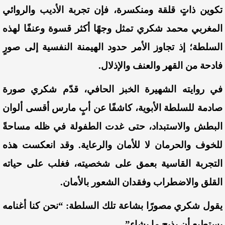
تكوين ذاتٍ قلقة ومنكسرة، فإن تجربة الأديب والروائي
المغربي محمد شكري تمثل وجهًا أكثر قسوة وعنفًا لهذه
السلطة؛ إذ تجاوز الأمر حدود الهيمنة النفسية إلى صورٍ
فادحة من القهر والعنف والإذلال.
في روايته الشهيرة الخبز الحافي، قدّم شكري صورة
صادمة للسلطة الأبوية، كاشفًا عن أبٍ مارس أقسى ألوان
البطش والاستبداد، حتى غدت الطفولة في ظله مساحةً
للخوف والحرمان لا للأمان والرعاية. وقد انعكست هذه
التجربة القاسية بعمق على شخصيته، فغلب على حياته
القلق والاضطراب وفقدان الشعور بالأمان.
يقول شكري
مصورًا
بشاعة
تلك السلطة
: “نحن كنا أغنامه
يستطيع أن يذبح ما يشاء”.