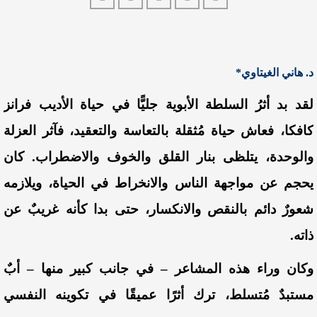
د. هاني الغيتاوي*
لقد
بد أثرُ
السلطة الأبوية
جليًّا في حياة الأديب فرانز
كافكا
، فعاش حياة
مُثقلة بالتعاسة
والتعقيد، ف
آثر العزلة
والوحدة
، يتلظى بنار القلق و
الخوف والاضطراب.
كان
يحجم عن مواجهة الناس و
الانخراط في
الحياة،
ويلازمه
شعورٌ دائم بالنقص والانكسار، حتى بدا كأنه غريبٌ عن
ذاته.
وكان وراء هذه المشاعر
–
في جانب كبير منها
–
أبٌ
مستبدٌ مُتسلط، ترك أثرًا عميقًا في تكوينه النفسي