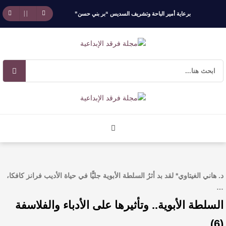
برعاية أمير الباحة وتشريف السديس “بر بني حسن”
تكرّم الفائزين بجائزة “رواد العمل التطوعي 4”
جائزة المهندس زياد الزهراني للتفوق العلمي تكرّم
نخبة من أبناء وبنات الأطاولة
مهرجان الأطاولة التراثي يجمع الشاعر عبدالواحد
بجمهوره
افتتاحية العدد 130
د. هاني الغيتاوي* لقد بد أثرُ السلطة الأبوية جليًّا في حياة الأديب فرانز كافكا،
الروائي جابر محمد مدخلي: أحضر داخل رواياتي
…
السلطة الأبوية.. وتأثيرها على الأدباء والفلاسفة
بحذر، والثقافة قوتنا الناعمة لمخاطبة العالم.
(6)