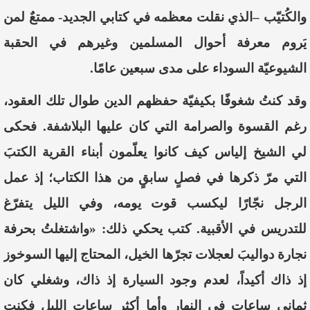
والكُتيّب –الذي نقلت معظمه في كتابي الجديد- ممتعٌ لمن
يَروم معرفة أحوال المسلمين وغيرهم في الحقبة
الشيوعيّة السوداء على مدى سبعين عامًا.
وقد كنتُ شغوفًا بكيفيّة حفظهم الدين طوال تلك العقود،
رغم القسوة والصرامة التي كان عليها البلاشفة. فحكى
لي الشيخ إلياس كيف كانوا يعلّمون أبناء القرية الكتبَ
التي مرّ ذكرها في فصلٍ سابقٍ من هذا الكتاب؛ إذ عمل
الرجل نجّارًا ليكسب قوت يومه، وفي الليل يتفرّغ
للتدريس في الأقبية. كتب يحكي ذلك:
«واشتغلتُ بحرفة
نجارة دواليبَ لعجلات تجرّها الخيل، المحتاج إليها السوخوز
إذ ذاك أكيداً، لعدم وجود السيارة إذ ذاك، وشغلي كان
ثماني ساعات في النهار وأما أكثر ساعات الليل فكنت