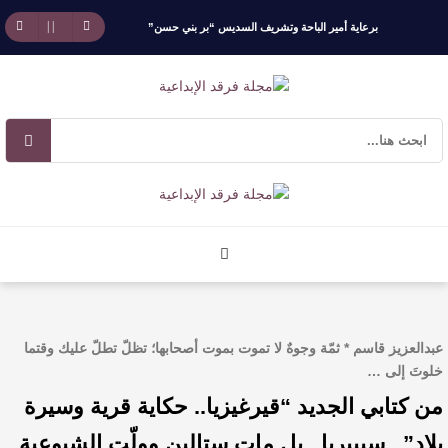
برعاية أمير الباحة وتشريف السديس “بر بني حسن”
تكرّم الفائزين بجائزة “رواد العمل التطوعي 4”
جائزة المهندس زياد الزهراني للتفوق العلمي تكرّم
نخبة من أبناء وبنات الأطاولة
مهرجان الأطاولة التراثي يجمع الشاعر عبدالواحد
بجمهوره
افتتاحية العدد 130
عبدالعزيز قاسم * ثمّة وجوهٌ لا تموت بموت أصحابها؛ تظلّ تطلّ عليك وقتما
الروائي جابر محمد مدخلي: أحضر داخل رواياتي
خلوتَ إلى …
من كتابي الجديد “قيرغيزيا.. حكاية قرية وسيرة
بحذر، والثقافة قوتنا الناعمة لمخاطبة العالم.
بلاد”.. سيبيريا.. بل مات ستالين وولّت الشيوعية