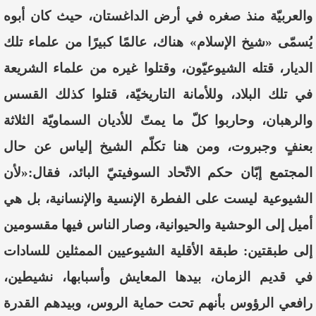
والعربيّة منذ صغره في أرض الداغستان، حيث كان أبوه
يُسمّى «شيخ الإسلام» هناك، عالمًا كبيرًا من علماء تلك
الديار، قتله الشيوعيّون، وقتلوا غيره من علماء الشريعة
في تلك البلاد، وللأمانة التاريخيّة، قتلوا كذلك القسس
والرهبان، وحاربوا كلّ ما يمتّ للأديان السماويّة الثلاثة
بعنفٍ وجبروت، ومن هنا تكلّم الشيخ إلياس عن حال
المجتمع إبّان حكم الاتّحاد السوفيتيّ البائد، فقال:
«لأن
الشيوعية ليست على الفطرة الإنسية والإنسانية، بل هي
أميل إلى الوحشية والحيوانية، وصار الناس فيها مقسومين
إلى طبقتين: طبقة الأقلية الشيوعيين الممثلين للسادات
في قديم الزمان، بيدها المعايش وأسبابها، نشيطين،
رافعي الرؤوس بأنهم تحت حماية الروس، وبيدهم القدرة