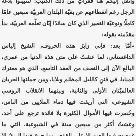
وأنقل إليكم هنا فقراتٍ من ذلك الكُتيّب؛ لتتبيّنوا بلاغة
الرجل رغم انقطاعهم عن بقيّة البلدان العربيّة سبعين عامًا
كاملًا ونوعيّة التعبير الذي كان سائدًا إبّان تعلّمه العربيّة، بدأ
مقدّمته بقوله:
«أمّا بعد: فإني زابرٌ هذه الحروف، الشيخ إلياس
الداغستاني، لما عشتُ على متن هذه الدنيا من عمري،
البالغ الآن إلى النصف من العقد التاسع، الذي هو معترك
المنايا، في فتنٍ كالليل المظلم وبلايا، ومن جملتها الحربان
العالميّتان الأولى والثانية، وبينهما الانقلاب الروسي
الشيوعي، التي أريقت فيها دماء الملايين من الناس،
وخُسرت فيها الأموال الكثيرة بلا فائدة ترجع على أحد،
وعشتُ أكثر من سبعين سنة في الشيوعية، التي ما
غمضت فيها العين إلا على القذى، وما جرع فيها الريقُ إلا