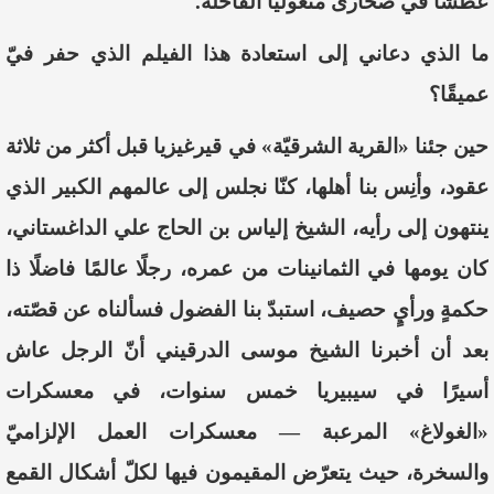
عطشًا في صحارى منغوليا القاحلة.
ما الذي دعاني إلى استعادة هذا الفيلم الذي حفر فيّ
عميقًا؟
حين جئنا «القرية الشرقيّة» في قيرغيزيا قبل أكثر من ثلاثة
عقود، وأنِس بنا أهلها، كنّا نجلس إلى عالمهم الكبير الذي
ينتهون إلى رأيه، الشيخ إلياس بن الحاج علي الداغستاني،
كان يومها في الثمانينات من عمره، رجلًا عالمًا فاضلًا ذا
حكمةٍ ورأيٍ حصيف، استبدّ بنا الفضول فسألناه عن قصّته،
بعد أن أخبرنا الشيخ موسى الدرقيني أنّ الرجل عاش
أسيرًا في سيبيريا خمس سنوات، في معسكرات
«الغولاغ» المرعبة — معسكرات العمل الإلزاميّ
والسخرة، حيث يتعرّض المقيمون فيها لكلّ أشكال القمع