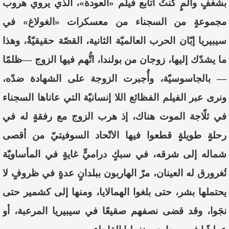
بشغفٍ وألمٍ كنتُ أتابع فيلم «العودة»، الذي يروي هروب
مجموعةٍ من السجناء من معسكرات «الغولاغ» في
سيبيريا إبّان الحرب العالميّة الثانية، القصّة حقيقيّةٌ، وهذا
ما يشدّك إليها، زوجان من بولندا، اتُّهم فيها الزوج —ظلمًا
— بالجاسوسيّة، وأُجبرت الزوجة على الشهادة ضدّه،
ونرى عبر الفيلم الفظائع اللا إنسانيّة التي عاناها السجناء
في ثلّاجة الموت هناك، إذ هرب الزوج مع رفقةٍ له في
رحلةٍ طويلةٍ قطعوا فيها الاتّحاد السوفيتيّ من أقصى
شماله إلى شرقه، في سبكٍ دراميٍّ غايةٍ في المأساويّة
تُغرورق له العينان، مرّ الهاربون ببلدانٍ عدةٍ في ظروفٍ لا
يحتملها بشر، حتى بلغوا الهمالايا، ومنها إلى كشمير حتى
نجَوا، وقد قضى نصفهم صقيعًا في سيبيريا المرعبة، أو