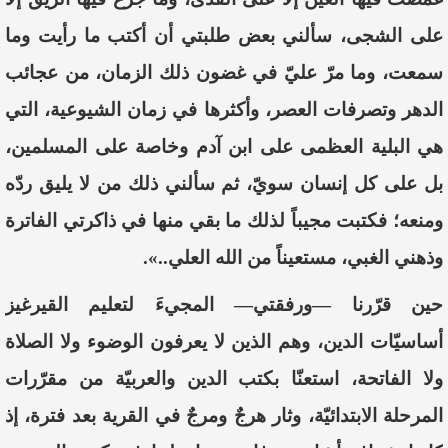
على الشجى، سألني بعض طلبتي أن أكتب ما رأيت وما
سمعت، وما مرّ عليّ في غضون ذلك الزمان، من عجائب
الدهر وتصرفات العصر، وأكثرها في زمان الشيوعية، التي
هي البلية العظمى على ابن آدم وخاصة على المسلمين،
بل على كل إنسان سويّ، ثم سألني ذلك من لا يليق ردّه
ومنعه؛ فكتبت مجيباً لذلك ما بقي منها في ذاكرتي الفاترة
وذهني الغبي، مستعيناً من الله العلي..».
حين قرّرنا —ورفقتي— المجيءَ لتعليم القيرغيز
أساسيّات الدين، وهم الذين لا يعرفون الوضوء ولا الصلاة
ولا الفاتحة، استعنّا بكتب الدين والعربيّة من مقرّرات
المرحلة الابتدائيّة، وثار هرجٌ ومرجٌ في القرية بعد فترة، إذ