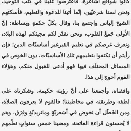
كانوا شوافع أشاعرة، فاعترضوا علينا في كتب التوحيد،
ونحن لسنا شرعيّين، إنّما أتينا للدعوة والتعليم، فأسكتهم
الشيخ إلياس واجتمع بنا، وقال بكلّ حكمةٍ وبساطة: إنّ
الأَولى جَمعُ القلوب، ونحن نقدّر لكم مجيئكم لهذه البلاد،
ونعرف غرضكم في تعليم القيرغيز أساسيّات الدين؛ فإن
رأيتم أن تكتفوا بتعليمهم تلك الأساسيّات، دون الخوض في
المسائل المختلَف فيها فهو أدعى للقبول منكم، وهؤلاء
القوم أحوج إلى هذا.
وافقناه، وأجمعنا على أنّ رؤيته حكيمة، وشكرناه على
لطفه وطريقته في مخاطبتنا؛ فالقوم لا يعرفون الصلاة،
ومن الخَطَل أن نخوض في أشعريّةٍ وماتريديّةٍ وفِرَق، وهم
لا يُحسنون قراءة الفاتحة، ومضينا خمس سنواتٍ نعلّمهم