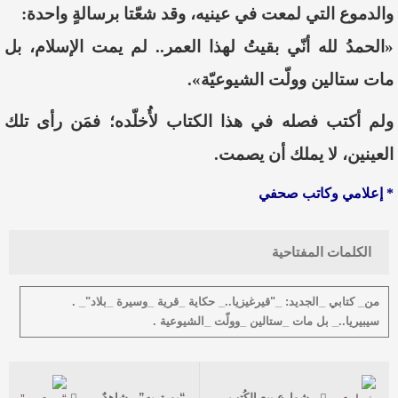
والدموع التي لمعت في عينيه، وقد شعّتا برسالةٍ واحدة:
«الحمدُ لله أنّي بقيتُ لهذا العمر.. لم يمت الإسلام، بل
مات ستالين وولّت الشيوعيّة».
ولم أكتب فصله في هذا الكتاب لأُخلّده؛ فمَن رأى تلك
العينين، لا يملك أن يصمت.
* إعلامي وكاتب صحفي
الكلمات المفتاحية
من_ كتابي _الجديد: _"قيرغيزيا.._ حكاية _قرية _وسيرة _بلاد"_ .
سيبيريا.._ بل مات _ستالين _وولّت _الشيوعية .
شوارع بيع الكُتب.. تتحول إلى بيع السراميك!
“بورتريه”.. شاهدٌ على النهار وسيرة الشرق