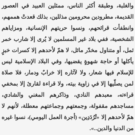
والغلبة، وطبقة أكثر الناس، ممثلين العبيد في العصور
القديمة، مطرودين محرومين مذللين، بذلك قعدتْ هممهم،
وانطفأت قرائحهم، ونسوا حريتهم الإنسانية، ومزاياهم
الشخصية، ففي بلاد غير المسلمين لا يُرى إلا شارب خمر
ثمل، أو متناول مخدّر مائل، لا همّ لأحدهم إلا كسرات خبزٍ
يأكلها أو حاجة شهوةٍ يقضيها، وفي البلاد الإسلامية ليس
للإسلام فيها شعار، ولا لآثاره إلا خرابٌ ودمار، فلا صلاة
لمن يصلّيها إلا في زاوية بيته، ولا قراءة لقارئ إلا بمخفي
قراءته، معبدهم النادي، وذاكرهم المغني والشادي،
مساجدهم مقفولة، وجمعتهم وجماعتهم معطلة، لأنهم لا
همّ لأحدهم إلا «تْرُدَدِين» (أجرة العمل اليومي)، نسوا غيره
من الدنيا والدين..».