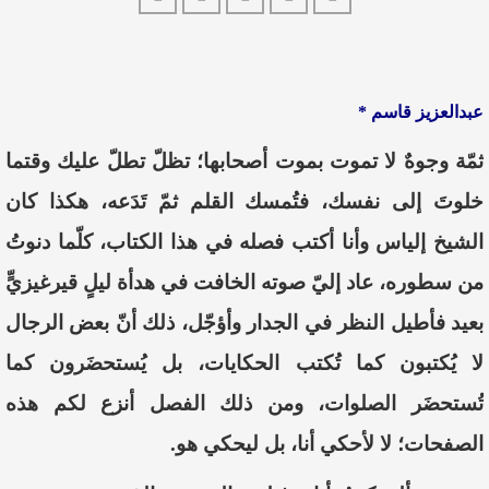
عبدالعزيز قاسم *
ثمّة وجوهٌ لا تموت بموت أصحابها؛ تظلّ تطلّ عليك وقتما
خلوتَ إلى نفسك، فتُمسك القلم ثمّ تَدَعه، هكذا كان
الشيخ إلياس وأنا أكتب فصله في هذا الكتاب، كلّما دنوتُ
من سطوره، عاد إليّ صوته الخافت في هدأة ليلٍ قيرغيزيٍّ
بعيد فأطيل النظر في الجدار وأؤجّل، ذلك أنّ بعض الرجال
لا يُكتبون كما تُكتب الحكايات، بل يُستحضَرون كما
تُستحضَر الصلوات، ومن ذلك الفصل أنزع لكم هذه
الصفحات؛ لا لأحكي أنا، بل ليحكي هو.