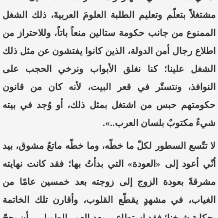
مشتغلاً بتعلّم وتعليم الطلبة العلومَ العربيةَ، ذلك الشغل
الممنوع من جانب حكومة ستالين منعاً باتاً، وللاحتراز من
اطلاع رجال أمن الدولة، الذين كانوا يفتشون عن مثل ذلك
الشغل علينا؛ كنا نغلق الأبواب ونرخي الحجب على
النوافذ، ونتستّر في قعر البيت، لأنه كان من قانون
حكومتهم حبس من اشتغل بمثل ذلك، أو وُجد في بيته
شيءٌ مكتوبٌ بلسان العرب..».
لا تتّسع السطور لكلّ ما خطّه، وما خطّه ماتعٌ مشوق، بيد
أنّي أعود إلى «العودة» التي بدأتُ بها؛ فقد كانت نهايته
مشرقةً بعودة الزوج إلى زوجته بعد خمسين عامًا من
الغياب، في مشهدٍ يقطّع القلوب، وأقارن تلك الخاتمة
بحكاية شيخنا؛ فقد استطاع —بعد العمر الطويل— أن يحجّ