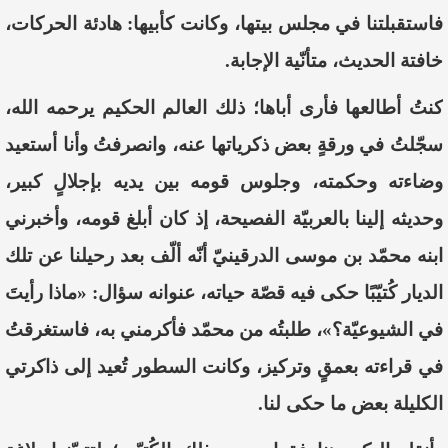
فاستقبلتنا في مجلس بيتها، وكانت كأبيها: هادئة الحركات،
خافتة الحديث، متأنّية الإجابة.
كنتُ أطالعها فأرى أباها؛ ذلك العالم الحكيم يرحمه الله،
سجّلتُ في ورقةٍ بعض ذكرياتها عنه، وانصرفتُ وأنا أستعيد
وضاءته وحكمته، وجلوس قومه بين يديه بإجلالٍ كبير،
وحديثه إلينا بالعربيّة الفصيحة، إذ كان أبلغ قومه، وأخبرني
ابنه محمّد بن موسى الدرقينيّ أنّه ألّف بعد رحيلنا عن تلك
الديار كُتيّبًا حكى فيه قصّة حياته، عنوانه سؤال: «ماذا رأيتَ
في الشيوعيّة؟»، طلبتُه من محمّد فأكرمني به، فاستغرقتُ
في قراءته بعمقٍ وتركيز، وكانت السطور تُعيد إلى ذاكرتي
الكليلة بعض ما حكى لنا.