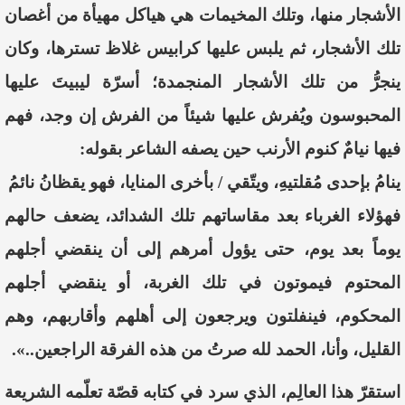
الأشجار منها، وتلك المخيمات هي هياكل مهيأة من أغصان
تلك الأشجار، ثم يلبس عليها كرابيس غلاظ تسترها، وكان
ينجرُّ من تلك الأشجار المنجمدة؛ أسرّة ليبيتَ عليها
المحبوسون ويُفرش عليها شيئاً من الفرش إن وجد، فهم
فيها نيامٌ كنوم الأرنب حين يصفه الشاعر بقوله:
ينامُ بإحدى مُقلتيهِ، ويتّقي / بأخرى المنايا، فهو يقظانُ نائمُ
فهؤلاء الغرباء بعد مقاساتهم تلك الشدائد، يضعف حالهم
يوماً بعد يوم، حتى يؤول أمرهم إلى أن ينقضي أجلهم
المحتوم فيموتون في تلك الغربة، أو ينقضي أجلهم
المحكوم، فينفلتون ويرجعون إلى أهلهم وأقاربهم، وهم
القليل، وأنا، الحمد لله صرتُ من هذه الفرقة الراجعين..».
استقرّ هذا العالِم، الذي سرد في كتابه قصّة تعلّمه الشريعة