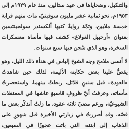
والتنكيل، وضحاياها في عهد ستالين، منذ عام ١٩٢٩م إلى
١٩٥٣م، نحو ثمانية عشر مليون سوفيتيّ، مات منهم قرابة
خمسة ملايين، وثمّة روايةٌ كتبها ألكسندر سولجينتسين
بعنوان «أرخبيل الغولاغ» كشف فيها مأساة معسكرات
السخرة، وهو الذي سُجن فيها سبع سنوات.
لا أنسى ملامح وجه الشيخ إلياس في هدأة ذلك الليل، وهو
يقصُّ علينا بعض حكايته الأليمة، لذلك حين شاهدتُ
«العودة» قبل سنينٍ قلائل، ربطتُ بينهما، واستحضرتُ
مأساته، وعرفتُ أيّ ظروفٍ قاسيةٍ عاشها في المعتقلات
الشيوعيّة، ورغم مضيّ ثلاثة عقود، ما زلتُ أتذكّر بعض ما
قصّه، وقد أصررتُ في زيارتي الأخيرة قبل شهورٍ على
الذهاب إلى ابنته، التي باتت عجوزًا في السبعين،