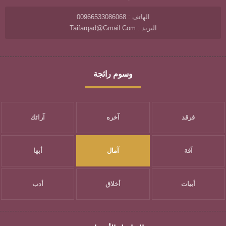
الهاتف : 00966533086068
البريد : Taifarqad@gmail.com
وسوم رائجة
فرقد
آخره
آرائك
آفة
آمال
أبها
أبيات
أخلاق
أدب