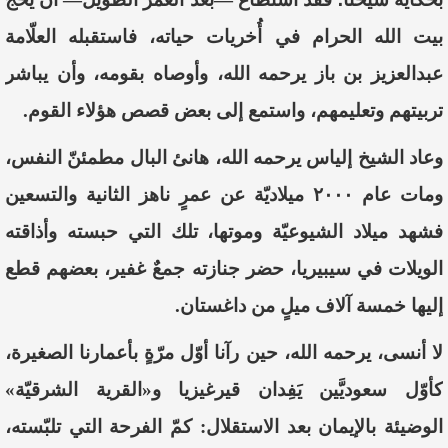
بيت الله الحرام في أُخريات حياته، فاستقبله العلّامة
عبدالعزيز بن باز يرحمه الله، وأوصاه بقومه، وأن يباشر
تربيتهم وتعليمهم، واستمع إلى بعض قصص هؤلاء القوم.
وعاد الشيخ إلياس يرحمه الله، هانئ البال مطمئنّ النفس،
ومات عام ٢٠٠٠ ميلاديّة عن عمرٍ ناهز الثانية والتسعين
فشهد ميلاد الشيوعيّة وموتها، تلك التي حبسته وأذاقته
الويلات في سيبيريا، حضر جنازته جمعٌ غفير، بعضهم قطع
إليها خمسة آلاف ميلٍ من داغستان.
لا أنسى، يرحمه الله، حين رآنا أوّل مرّةٍ بأعمارنا الصغيرة،
كأوّل سعوديَّين يَفِدان قيرغيزيا و«القرية الشرقيّة»
الوضيئة بالإيمان بعد الاستقلال: كمّ الفرحة التي تلبّسته،