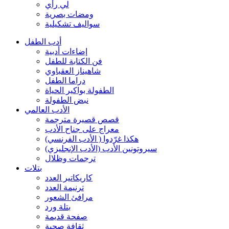
لي رأي
ومضات بصرية
سواليف تشكيلية
أدب الطفل
إضاءات أدبية
فن الكتابة للطفل
شاهيناز العقباوي
دراما الطفل
الطفولة بواكير الحياة
نبض الطفولة
الأدب العالمي
قصص قصيرة مترجمة
معراج على جناح الأدب
هكذا غرّدوا ( الأدب الفرنسي)
سيروتونين الأدب (الأدب الإنجليزي)
ترجمات وظلال
بتلات
كاريكاتير العدد
ترنيمة العدد
مرافئ الشعور
بتلة ورد
صفحة قديمة
ثقافة صحية