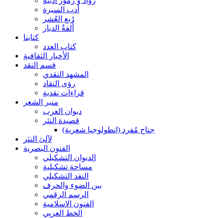
رواد و رموز أدبية
أدب السيرة
رُبع العُشر
أُلفةُ الديار
كتابنا
كتاب العدد
الأخبار الثقافية
قسم النقد
المشهد النقدي
رؤى النقاد
قراءات نقدية
منبر الشعر
ديوان العرب
قصيدة النثر
جناح مُفرد (انطولوجيا شعرية)
لآلئ النثر
الفنون البصرية
الديوان التشكيلي
مساحة تشكيلية
النقد التشكيلي
بين الضوء والحرف
الرسم الرقمي
الفنون الإسلامية
الخط العربي