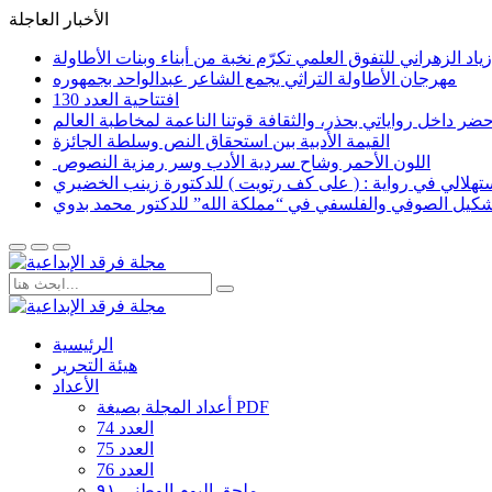
الأخبار العاجلة
اد الزهراني للتفوق العلمي تكرّم نخبة من أبناء وبنات الأطاولة
مهرجان الأطاولة التراثي يجمع الشاعر عبدالواحد بجمهوره
افتتاحية العدد 130
القيمة الأدبية بين استحقاق النص وسلطة الجائزة
​ اللون الأحمر وشاح سردية الأدب وسر رمزية النصوص
لاستهلالي في رواية : ( على كف رتويت ) للدكتورة زينب الخضيري
تشكيل الصوفي والفلسفي في “مملكة الله” للدكتور محمد بدوي
الرئيسية
هيئة التحرير
الأعداد
أعداد المجلة بصيغة PDF
العدد 74
العدد 75
العدد 76
ملحق اليوم الوطني ٩١