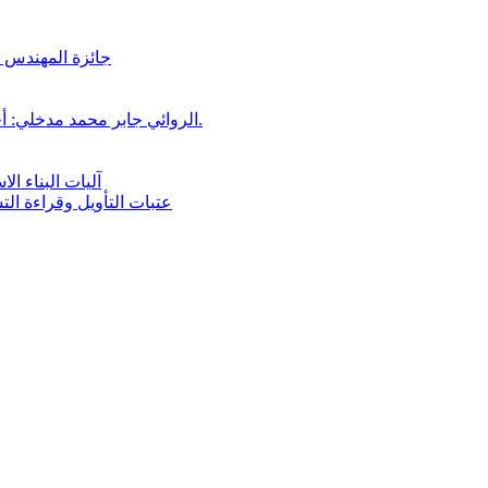
جائزة المهندس زي
الروائي جابر محمد مدخلي: أحضر داخل رواياتي بحذر، والثقافة قوتنا الناعمة لمخاطبة العالم.
آليات البناء ا
عتبات التأويل وقراءة ال