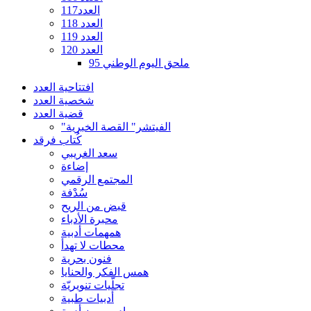
العدد117
العدد 118
العدد 119
العدد 120
ملحق اليوم الوطني 95
افتتاحية العدد
شخصية العدد
قضية العدد
"الفيتشر" القصة الخبرية
كُتاب فرقد
سعد الغريبي
إضاءة
المجتمع الرقمي
سُدْفة
قبض من الريح
محبرة الأدباء
همهمات أدبية
محطات لا تهدأ
فنون بحرية
همس الفكر والحنايا
تجلّيات تنويريّة
أدبيات طبية