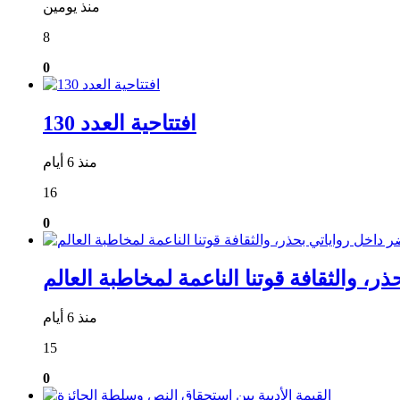
منذ يومين
8
0
افتتاحية العدد 130
منذ 6 أيام
16
0
منذ 6 أيام
15
0